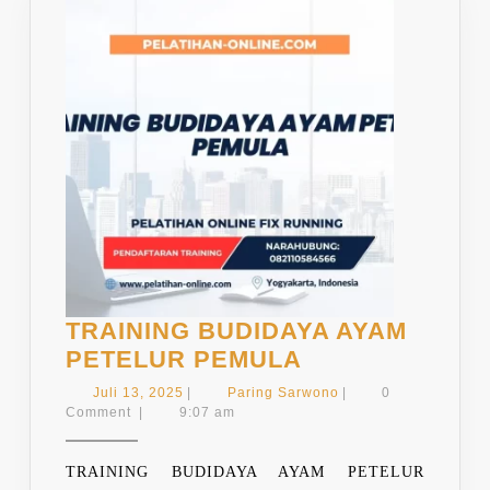
TRAINING BUDIDAYA AYAM
TRAINING
PETELUR PEMULA
BUDIDAYA
Juli
Paring
Juli 13, 2025
|
Paring Sarwono
|
0
AYAM
13,
Sarwono
Comment
|
9:07 am
2025
PETELUR
PEMULA
TRAINING BUDIDAYA AYAM PETELUR