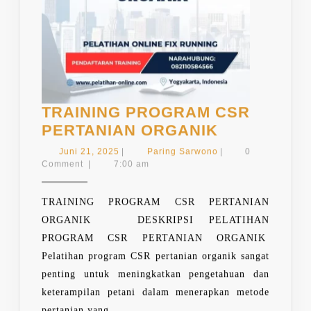
TRAINING PROGRAM CSR
TRAINING
PERTANIAN ORGANIK
PROGRAM
Juni
Paring
Juni 21, 2025
|
Paring Sarwono
|
0
CSR
21,
Sarwono
Comment
|
7:00 am
2025
PERTANIA
ORGANIK
TRAINING PROGRAM CSR PERTANIAN
ORGANIK DESKRIPSI PELATIHAN
PROGRAM CSR PERTANIAN ORGANIK
Pelatihan program CSR pertanian organik sangat
penting untuk meningkatkan pengetahuan dan
keterampilan petani dalam menerapkan metode
pertanian yang