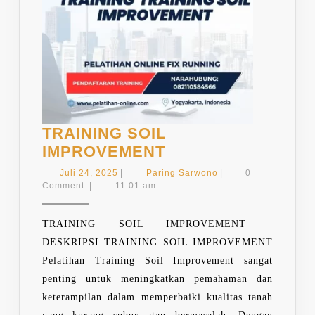
TRAINING SOIL
TRAINING
IMPROVEMENT
SOIL
Juli
Paring
Juli 24, 2025
|
Paring Sarwono
|
0
IMPROVEMENT
24,
Sarwono
Comment
|
11:01 am
2025
TRAINING SOIL IMPROVEMENT
DESKRIPSI TRAINING SOIL IMPROVEMENT
Pelatihan Training Soil Improvement sangat
penting untuk meningkatkan pemahaman dan
keterampilan dalam memperbaiki kualitas tanah