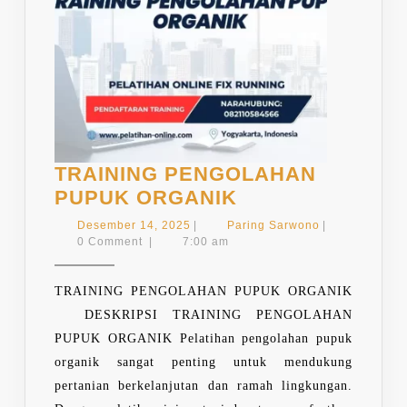
TRAINING PENGOLAHAN
TRAINING
PUPUK ORGANIK
PENGOLAHAN
Desember
Paring
Desember 14, 2025
|
Paring Sarwono
|
PUPUK
14,
Sarwono
0 Comment
|
7:00 am
2025
ORGANIK
TRAINING PENGOLAHAN PUPUK ORGANIK
DESKRIPSI TRAINING PENGOLAHAN
PUPUK ORGANIK Pelatihan pengolahan pupuk
organik sangat penting untuk mendukung
pertanian berkelanjutan dan ramah lingkungan.