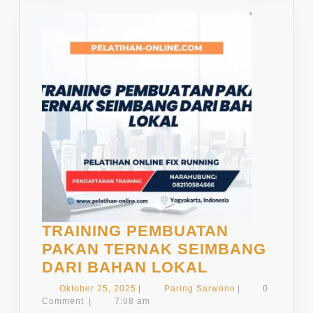
TRAINING PEMBUATAN
PAKAN TERNAK SEIMBANG
TRAINING
DARI BAHAN LOKAL
PEMBUATAN
Oktober
Paring
Oktober 25, 2025
|
Paring Sarwono
|
0
PAKAN
25,
Sarwono
Comment
|
7:08 am