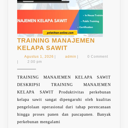
TRAINING MANAJEMEN
TRAINING
KELAPA SAWIT
MANAJEMEN
Agustus
admin
Agustus 1, 2026
|
admin
|
0 Comment
KELAPA
1,
|
2:00 pm
2026
SAWIT
TRAINING MANAJEMEN KELAPA SAWIT
DESKRIPSI TRAINING MANAJEMEN
KELAPA SAWIT Produktivitas perkebunan
kelapa sawit sangat dipengaruhi oleh kualitas
pengelolaan operasional dari tahap perencanaan
hingga proses panen dan pascapanen. Banyak
perkebunan mengalami