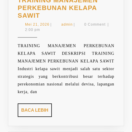
TRAINING MANAJEMEN
PERKEBUNAN KELAPA
TRAINING
SAWIT
MANAJEMEN
Mei
admin
Mei 21, 2026
|
admin
|
0 Comment
|
PERKEBUNAN
21,
2:00 pm
2026
KELAPA
SAWIT
TRAINING MANAJEMEN PERKEBUNAN
KELAPA SAWIT DESKRIPSI TRAINING
MANAJEMEN PERKEBUNAN KELAPA SAWIT
Industri kelapa sawit menjadi salah satu sektor
strategis yang berkontribusi besar terhadap
perekonomian nasional melalui devisa, lapangan
kerja, dan
BACA
BACA LEBIH
LEBIH