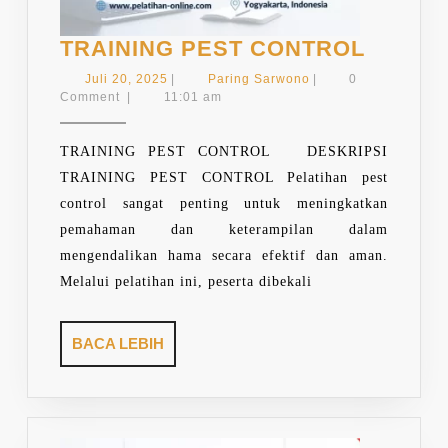
TRAIN
TRAINING PEST CONTROL
PEST
Juli
Paring
Juli 20, 2025
|
Paring Sarwono
|
0
CONTR
20,
Sarwono
Comment
|
11:01 am
2025
TRAINING PEST CONTROL DESKRIPSI
TRAINING PEST CONTROL Pelatihan pest
control sangat penting untuk meningkatkan
pemahaman dan keterampilan dalam
mengendalikan hama secara efektif dan aman.
Melalui pelatihan ini, peserta dibekali
BACA
BACA LEBIH
LEBIH