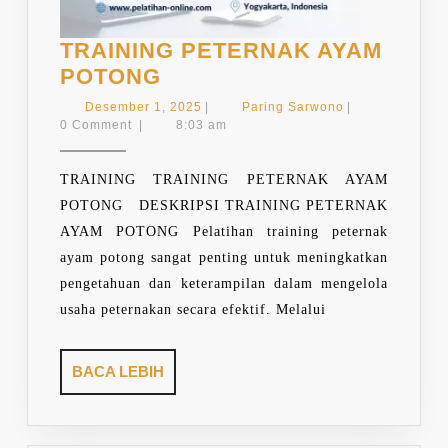
TRAINING PETERNAK AYAM
TRAINING
POTONG
PETERNAK
Desember
Paring
Desember 1, 2025
|
Paring Sarwono
|
AYAM
1,
Sarwono
0 Comment
|
8:03 am
2025
POTONG
TRAINING TRAINING PETERNAK AYAM
POTONG DESKRIPSI TRAINING PETERNAK
AYAM POTONG Pelatihan training peternak
ayam potong sangat penting untuk meningkatkan
pengetahuan dan keterampilan dalam mengelola
usaha peternakan secara efektif. Melalui
BACA
BACA LEBIH
LEBIH