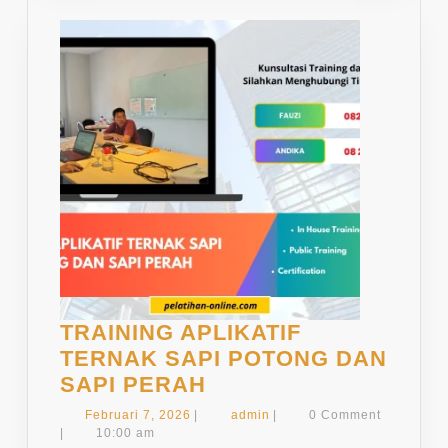
TRAINING APLIKATIF
TERNAK SAPI POTONG DAN
TRAINING
SAPI PERAH
APLIKATIF
Februari
admin
Februari 7, 2026
|
admin
|
0 Comment
TERNAK
7,
|
10:00 am