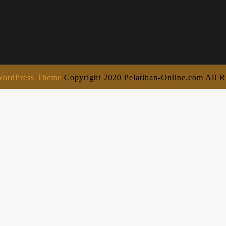
ordPress Theme
Copyright 2020 Pelatihan-Online.com All R
Scroll
Up