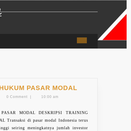
TRAINING
 HUKUM PASAR MODAL
ASPEK
min
0 Comment
|
10:00 am
HUKUM
PASAR
PASAR MODAL DESKRIPSI TRAINING
MODAL
ansaksi di pasar modal Indonesia terus
nggi seiring meningkatnya jumlah investor