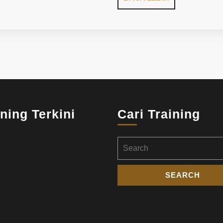
LEBIH
ining Terkini
Cari Training
Search
for: