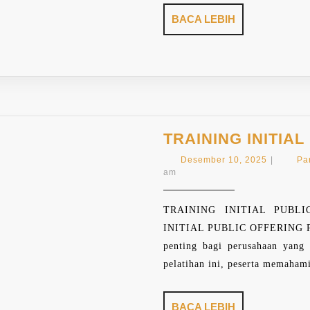
BACA
BACA LEBIH
LEBIH
TRAINING INITIA
Desembe
Desember 10, 2025
|
Pa
10,
am
2025
TRAINING INITIAL PUBL
INITIAL PUBLIC OFFERING Pela
penting bagi perusahaan yang
pelatihan ini, peserta memaham
BACA
BACA LEBIH