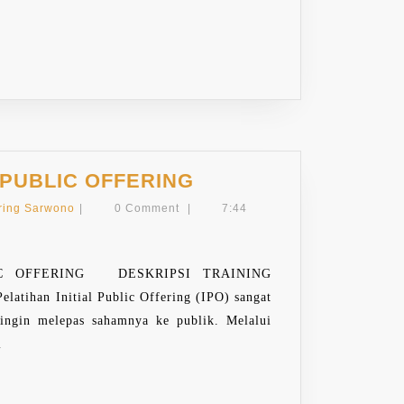
TRAINING
L PUBLIC OFFERING
INITIAL
r
Paring
ring Sarwono
|
0 Comment
|
7:44
PUBLIC
Sarwono
OFFERING
IC OFFERING DESKRIPSI TRAINING
tihan Initial Public Offering (IPO) sangat
 ingin melepas sahamnya ke publik. Melalui
i