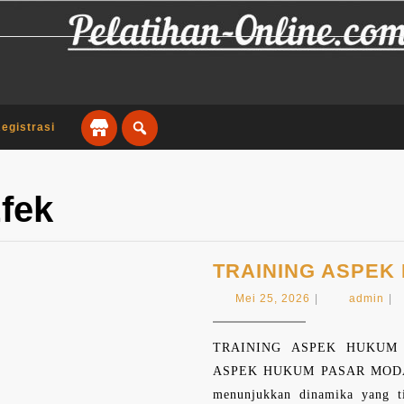
egistrasi
fek
TRAINING ASPEK
Mei
ad
Mei 25, 2026
|
admin
|
25,
2026
TRAINING ASPEK HUKUM 
ASPEK HUKUM PASAR MODAL Tr
menunjukkan dinamika yang ti