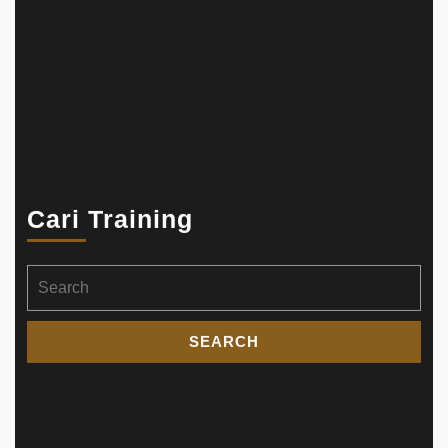
Cari Training
Search
for: