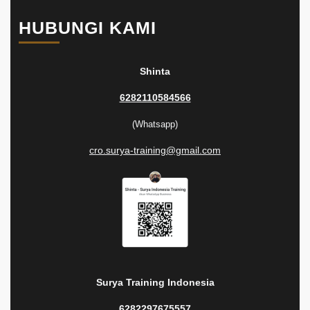
HUBUNGI KAMI
Shinta
6282110584566
(Whatsapp)
cro.surya-training@gmail.com
Surya Training Indonesia
6282297675557