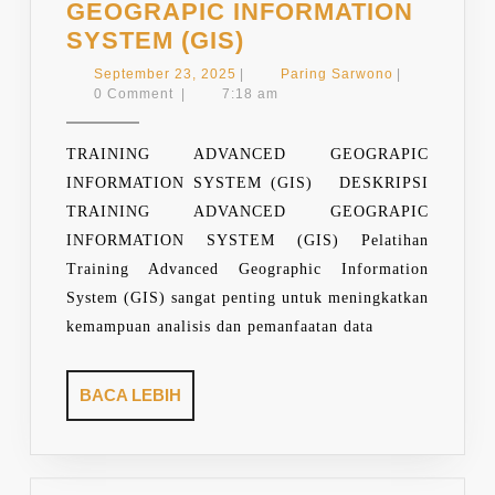
GEOGRAPIC INFORMATION
TRAINING
SYSTEM (GIS)
ADVANCED
September
Paring
September 23, 2025
|
Paring Sarwono
|
GEOGRAPIC
23,
Sarwono
0 Comment
|
7:18 am
2025
INFORMATION
SYSTEM
TRAINING ADVANCED GEOGRAPIC
(GIS)
INFORMATION SYSTEM (GIS) DESKRIPSI
TRAINING ADVANCED GEOGRAPIC
INFORMATION SYSTEM (GIS) Pelatihan
Training Advanced Geographic Information
System (GIS) sangat penting untuk meningkatkan
kemampuan analisis dan pemanfaatan data
BACA
BACA LEBIH
LEBIH