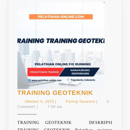
TRAINING
TRAINING GEOTEKNIK
GEOTEKNI
Oktober
Paring
Oktober 4, 2025
|
Paring Sarwono
|
0
4,
Sarwono
Comment
|
7:00 am
2025
TRAINING GEOTEKNIK DESKRIPSI