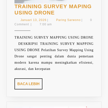
TRAINING SURVEY MAPING
TRAINING
USING DRONE
SURVEY
Januari
Paring
Januari 13, 2026
|
Paring Sarwono
|
0
MAPING
13,
Sarwono
Comment
|
7:00 am
2026
USING
DRONE
TRAINING SURVEY MAPPING USING DRONE
DESKRIPSI TRAINING SURVEY MAPPING
USING DRONE Pelatihan Survey Mapping Using
Drone sangat penting dalam dunia pemetaan
modern karena mampu meningkatkan efisiensi,
akurasi, dan kecepatan
BACA
BACA LEBIH
LEBIH