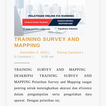
TRAINING SURVEY AND
TRAINING
MAPPING
SURVEY
Desember
Paring
Desember 9, 2025
|
Paring Sarwono
|
AND
9,
Sarwono
0 Comment
|
9:00 am
2025
MAPPING
TRAINING SURVEY AND MAPPING
DESKRIPSI TRAINING SURVEY AND
MAPPING Pelatihan Survey and Mapping sangat
penting untuk meningkatkan akurasi dan efisiensi
dalam pengumpulan serta pengolahan data
spasial. Dengan pelatihan ini,