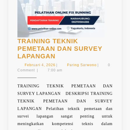
TRAINING TEKNIK
PEMETAAN DAN SURVEY
TRAINING
LAPANGAN
TEKNIK
Februari
Paring
Februari 4, 2026
|
Paring Sarwono
|
0
PEMETAAN
4,
Sarwono
Comment
|
7:00 am
2026
DAN
SURVEY
TRAINING TEKNIK PEMETAAN DAN
LAPANGAN
SURVEY LAPANGAN DESKRIPSI TRAINING
TEKNIK PEMETAAN DAN SURVEY
LAPANGAN Pelatihan teknik pemetaan dan
survei lapangan sangat penting untuk
meningkatkan kompetensi teknis dalam