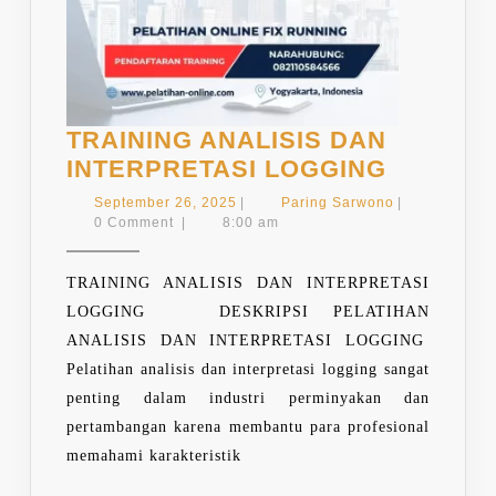
TRAINING ANALISIS DAN
TRAININ
INTERPRETASI LOGGING
ANALISI
September
Paring
September 26, 2025
|
Paring Sarwono
|
DAN
26,
Sarwono
0 Comment
|
8:00 am
2025
INTERP
LOGGIN
TRAINING ANALISIS DAN INTERPRETASI
LOGGING DESKRIPSI PELATIHAN
ANALISIS DAN INTERPRETASI LOGGING
Pelatihan analisis dan interpretasi logging sangat
penting dalam industri perminyakan dan
pertambangan karena membantu para profesional
memahami karakteristik