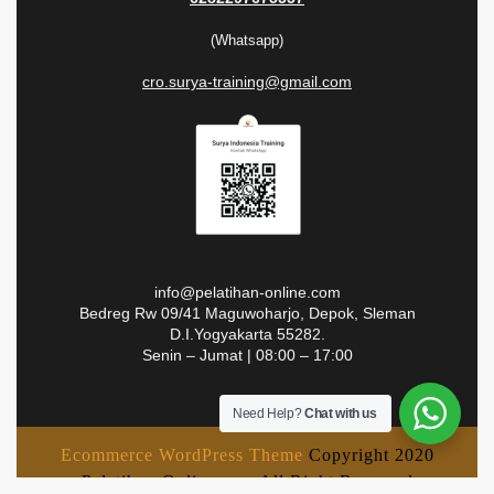
(Whatsapp)
cro.surya-training@gmail.com
info@pelatihan-online.com
Bedreg Rw 09/41 Maguwoharjo, Depok, Sleman
D.I.Yogyakarta 55282.
Senin – Jumat | 08:00 – 17:00
Need Help?
Chat with us
Ecommerce WordPress Theme
Copyright 2020
Pelatihan-Online.com All Right Reserved