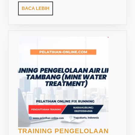
PH,
BACA
BACA LEBIH
MN,
LEBIH
CR6+
DAN
LOGAM
BERAT
LAINNYA
TRAINING PENGELOLAAN