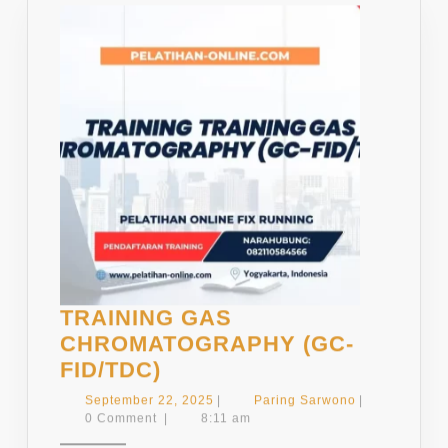
TRAINING GAS
CHROMATOGRAPHY (GC-
TRAINING
FID/TDC)
GAS
September
Paring
September 22, 2025
|
Paring Sarwono
|
CHROMATOGRAPHY
22,
Sarwono
0 Comment
|
8:11 am
2025
(GC-