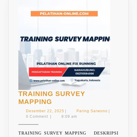
TRAINING SURVEY
TRAINING
MAPPING
SURVEY
Desember
Paring
Desember 22, 2025
|
Paring Sarwono
|
MAPPING
22,
Sarwono
0 Comment
|
8:09 am
2025
TRAINING SURVEY MAPPING DESKRIPSI