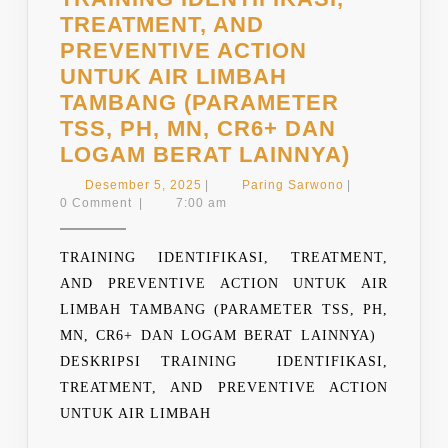
TREATMENT, AND
PREVENTIVE ACTION
UNTUK AIR LIMBAH
TAMBANG (PARAMETER
TSS, PH, MN, CR6+ DAN
TRAINI
LOGAM BERAT LAINNYA)
IDENTIF
Desember
Paring
Desember 5, 2025
|
Paring Sarwono
|
TREATM
5,
Sarwono
0 Comment
|
7:00 am
2025
AND
PREVEN
TRAINING IDENTIFIKASI, TREATMENT,
ACTION
AND PREVENTIVE ACTION UNTUK AIR
UNTUK
LIMBAH TAMBANG (PARAMETER TSS, PH,
AIR
MN, CR6+ DAN LOGAM BERAT LAINNYA)
LIMBAH
DESKRIPSI TRAINING IDENTIFIKASI,
TAMBA
TREATMENT, AND PREVENTIVE ACTION
(PARAM
UNTUK AIR LIMBAH
TSS,