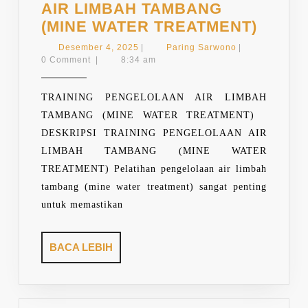
AIR LIMBAH TAMBANG
TRAIN
(MINE WATER TREATMENT)
PENG
Desember
Paring
Desember 4, 2025
|
Paring Sarwono
|
AIR
4,
Sarwono
0 Comment
|
8:34 am
2025
LIMB
TAMB
TRAINING PENGELOLAAN AIR LIMBAH
(MINE
TAMBANG (MINE WATER TREATMENT)
WATE
DESKRIPSI TRAINING PENGELOLAAN AIR
TREAT
LIMBAH TAMBANG (MINE WATER
TREATMENT) Pelatihan pengelolaan air limbah
tambang (mine water treatment) sangat penting
untuk memastikan
BACA
BACA LEBIH
LEBIH