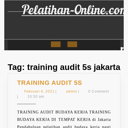
Skip
to
content
Open
Button
Tag:
training audit 5s jakarta
TRAINING
TRAINING AUDIT 5S
AUDIT
Februari
admin
Februari 4, 2021
|
admin
|
0 Comment
5S
4,
|
10:30 am
2021
TRAINING AUDIT BUDAYA KERJA TRAINING
BUDAYA KERJA DI TEMPAT KERJA di Jakarta
Pendahuluan pelatihan audit budaya kerja pasti