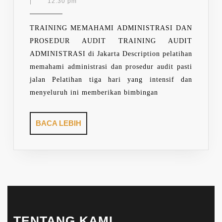
ADMINISTRATION
5,
|
12:30 pm
2021
AND
AUDITING
TRAINING MEMAHAMI ADMINISTRASI DAN
PROCEDURE
PROSEDUR AUDIT TRAINING AUDIT
FOR
ADMINISTRASI di Jakarta Description pelatihan
AUDITORS
memahami administrasi dan prosedur audit pasti
jalan Pelatihan tiga hari yang intensif dan
menyeluruh ini memberikan bimbingan
BACA
BACA LEBIH
LEBIH
TENTANG KAMI