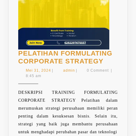
PELATIHAN FORMULATING
PELATIH
CORPORATE STRATEGY
FORMUL
Mei
admin
Mei 31, 2024
|
admin
|
0 Comment
|
CORPOR
31,
8:45 am
2024
STRATE
DESKRIPSI TRAINING FORMULATING
CORPORATE STRATEGY Pelatihan dalam
merumuskan strategi perusahaan memiliki peran
penting dalam kesuksesan bisnis. Selain itu,
strategi yang baik juga membantu perusahaan
untuk menghadapi perubahan pasar dan teknologi