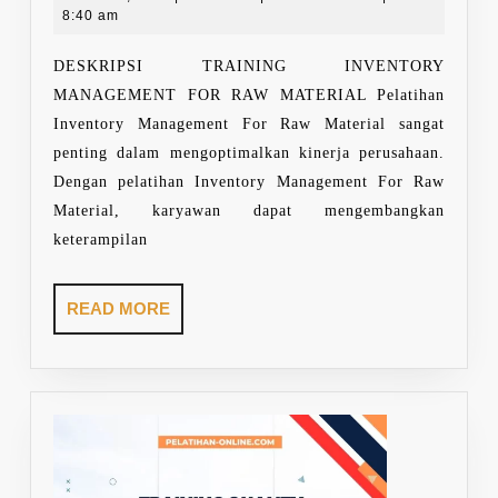
MANAGEMENT
1,
8:40 am
FOR
2024
RAW
DESKRIPSI TRAINING INVENTORY
MATERIAL
MANAGEMENT FOR RAW MATERIAL Pelatihan
Inventory Management For Raw Material sangat
penting dalam mengoptimalkan kinerja perusahaan.
Dengan pelatihan Inventory Management For Raw
Material, karyawan dapat mengembangkan
keterampilan
READ
READ MORE
MORE