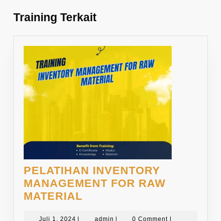
Training Terkait
PELATIHAN INVENTORY
MANAGEMENT FOR RAW
PELATIHAN
MATERIAL
INVENTORY
Juli
admin
Juli 1, 2024
|
admin
|
0 Comment
|