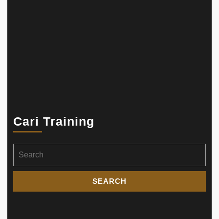
Cari Training
Search
for: