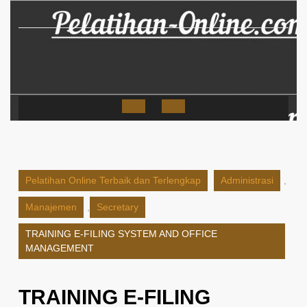
Skip
to
content
Open
Button
Pelatihan Online Terbaik dan Terlengkap
Administrasi
,
Manajemen
,
Secretary
TRAINING E-FILING SYSTEM AND OFFICE
MANAGEMENT
TRAINING E-FILING