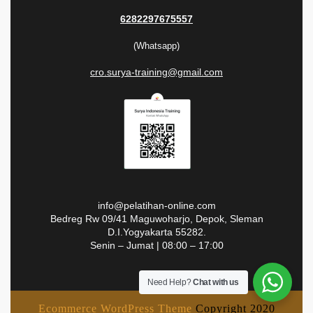
6282297675557
(Whatsapp)
cro.surya-training@gmail.com
info@pelatihan-online.com
Bedreg Rw 09/41 Maguwoharjo, Depok, Sleman
D.I.Yogyakarta 55282.
Senin – Jumat | 08:00 – 17:00
Need Help?
Chat with us
Ecommerce WordPress Theme
Copyright 2020