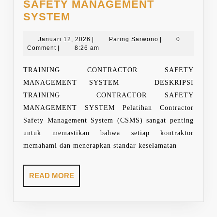
SAFETY MANAGEMENT
TRAINING
SYSTEM
CONTRACTOR
SAFETY
Januari
Paring
Januari 12, 2026
|
Paring Sarwono
|
0
12,
Sarwono
Comment
|
8:26 am
MANAGEMENT
2026
SYSTEM
TRAINING CONTRACTOR SAFETY
MANAGEMENT SYSTEM DESKRIPSI
TRAINING CONTRACTOR SAFETY
MANAGEMENT SYSTEM Pelatihan Contractor
Safety Management System (CSMS) sangat penting
untuk memastikan bahwa setiap kontraktor
memahami dan menerapkan standar keselamatan
READ
READ MORE
MORE