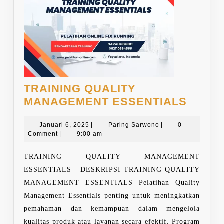
TRAINING QUALITY
TRAIN
MANAGEMENT ESSENTIALS
QUALI
Januari
Paring
MANA
Januari 6, 2025
|
Paring Sarwono
|
0
6,
Sarwono
Comment
|
9:00 am
ESSEN
2025
TRAINING QUALITY MANAGEMENT
ESSENTIALS DESKRIPSI TRAINING QUALITY
MANAGEMENT ESSENTIALS Pelatihan Quality
Management Essentials penting untuk meningkatkan
pemahaman dan kemampuan dalam mengelola
kualitas produk atau layanan secara efektif. Program