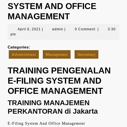
SYSTEM AND OFFICE
MANAGEMENT
April
admin
April 6, 2021
|
admin
|
0 Comment
|
3:30
6,
pm
2021
Categories:
Administrasi
Manajemen
Secretary
TRAINING PENGENALAN
E-FILING SYSTEM AND
OFFICE MANAGEMENT
TRAINING MANAJEMEN
PERKANTORAN di Jakarta
E-Filing System And Office Management