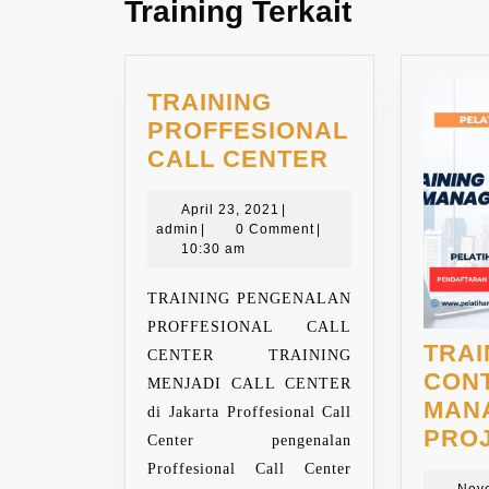
Training Terkait
TRAINING
PROFFESIONAL
TRAINING
CALL CENTER
PROFFESIO
April
CALL
April 23, 2021
|
admin
23,
admin
|
0 Comment
|
CENTER
2021
10:30 am
TRAINING PENGENALAN
PROFFESIONAL CALL
TRAI
CENTER TRAINING
CON
MENJADI CALL CENTER
MAN
di Jakarta Proffesional Call
PRO
Center pengenalan
Proffesional Call Center