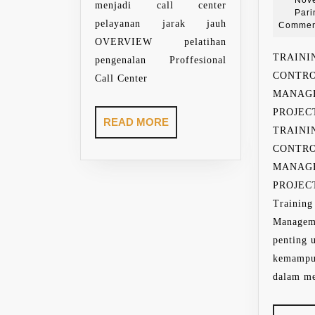
Nov
menjadi call center
Par
pelayanan jarak jauh
Commen
OVERVIEW pelatihan
TRAI
pengenalan Proffesional
CON
Call Center
MANAG
PROJE
READ
READ MORE
TRAI
MORE
CON
MANAG
PROJE
Trainin
Manageme
penting 
kemamp
dalam me