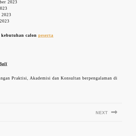
mber 2023
2023
r 2023
 2023
n kebutuhan calon
peserta
Bali
langan Praktisi, Akademisi dan Konsultan berpengalaman di
NEXT
Next
post: