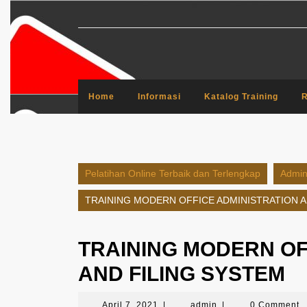
Skip
to
content
Home
Informasi
Katalog Training
R
Pelatihan Online Terbaik dan Terlengkap
Admini
TRAINING MODERN OFFICE ADMINISTRATION A
TRAINING MODERN OF
AND FILING SYSTEM
April
admin
April 7, 2021
|
admin
|
0 Comment