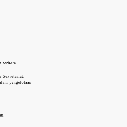
n terbaru
 Sekretariat,
dalam pengelolaan
an