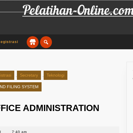
egistrasi
strasi
,
Secretary
,
Teknologi
ND FILING SYSTEM
FICE ADMINISTRATION
|
7:40 am