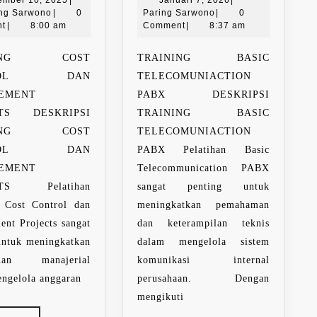
CONTROL
TELECOM
ember 10, 2025
|
Januari 7, 2026
|
Paring
10,
Paring
7,
ing Sarwono
|
0
Paring Sarwono
|
0
DAN
PABX
Sarwono
2025
Sarwono
2026
t
|
8:00 am
Comment
|
8:37 am
MANAGEMENT
PROJECTS
NING COST
TRAINING BASIC
TROL DAN
TELECOMUNIACTION
EMENT
PABX DESKRIPSI
CTS DESKRIPSI
TRAINING BASIC
NING COST
TELECOMUNIACTION
TROL DAN
PABX Pelatihan Basic
EMENT
Telecommunication PABX
CTS Pelatihan
sangat penting untuk
g Cost Control dan
meningkatkan pemahaman
nt Projects sangat
dan keterampilan teknis
untuk meningkatkan
dalam mengelola sistem
uan manajerial
komunikasi internal
ngelola anggaran
perusahaan. Dengan
mengikuti