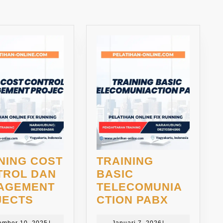
NAL
NING COST
TRAINING
TROL DAN
BASIC
AGEMENT
TELECOMUNIA
TRAINING
TRAININ
JECTS
CTION PABX
COST
BASIC
November
Januari