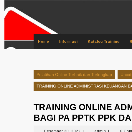
Skip
to
content
Home
Informasi
Katalog Training
R
Pelatihan Online Terbaik dan Terlengkap
Uncat
TRAINING ONLINE ADMINISTRASI KEUANGAN B
TRAINING ONLINE AD
BAGI PA PPTK PPK 
Desember
admin
Desember 20, 2022
|
admin
|
0 Co