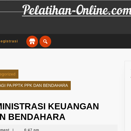
egistrasi
egorized
AGI PA PPTK PPK DAN BENDAHARA
MINISTRASI KEUANGAN
DAN BENDAHARA
mment
|
6:47 pm