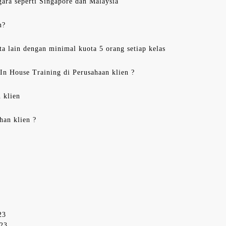
ara seperti Singapore dan Malaysia
n?
ta lain dengan minimal kuota 5 orang setiap kelas
 In House Training di Perusahaan klien ?
 klien
han klien ?
23
023