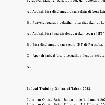
Surabaya, Malang, Bali, Lombok dan beberapa neg
A : Apakah bisa diselenggarakan selain di kota lai
B : Penyelenggaraan pelatihan bisa diadakan di ko
A : Apakah bisa juga diselenggarakan secara IHT/
B : Bisa diselenggarakan secara IHT di Perusahaan
Q : Apakah jadwal bisa disesuaikan dengan kebutu
A :
Jadwal Training Online di Tahun 2023
Pelatihan Online Bulan Januari : 10-11 Januari 20
Pelatihan Online Bulan Februari : 7-8 Februari 2