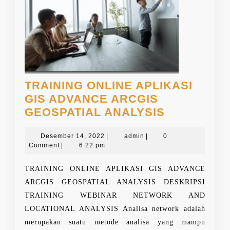
TRAINING ONLINE APLIKASI
GIS ADVANCE ARCGIS
TRAINING
GEOSPATIAL ANALYSIS
ONLINE
Desember
admin
APLIKASI
Desember 14, 2022
|
admin
|
0
14,
Comment
|
6:22 pm
GIS
2022
ADVANCE
TRAINING ONLINE APLIKASI GIS ADVANCE
ARCGIS
ARCGIS GEOSPATIAL ANALYSIS DESKRIPSI
GEOSPATI
TRAINING WEBINAR NETWORK AND
ANALYSIS
LOCATIONAL ANALYSIS Analisa network adalah
merupakan suatu metode analisa yang mampu