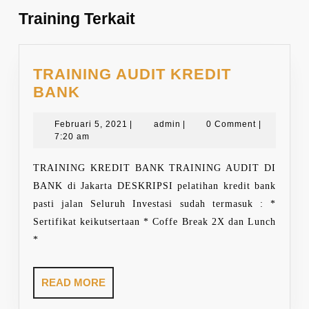
Training Terkait
TRAINING AUDIT KREDIT
TRAINING
BANK
AUDIT
KREDIT
Februari
admin
Februari 5, 2021
|
admin
|
0 Comment
|
5,
7:20 am
BANK
2021
TRAINING KREDIT BANK TRAINING AUDIT DI
BANK di Jakarta DESKRIPSI pelatihan kredit bank
pasti jalan Seluruh Investasi sudah termasuk : *
Sertifikat keikutsertaan * Coffe Break 2X dan Lunch
*
READ
READ MORE
MORE