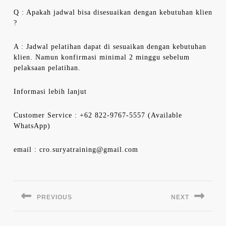
Q : Apakah jadwal bisa disesuaikan dengan kebutuhan klien
?
A : Jadwal pelatihan dapat di sesuaikan dengan kebutuhan
klien. Namun konfirmasi minimal 2 minggu sebelum
pelaksaan pelatihan.
Informasi lebih lanjut
Customer Service : +62 822-9767-5557 (Available
WhatsApp)
email : cro.suryatraining@gmail.com
Navigasi
pos
PREVIOUS
NEXT
Previous
Next
post:
post: