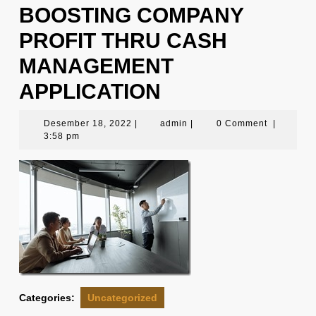
BOOSTING COMPANY
PROFIT THRU CASH
MANAGEMENT
APPLICATION
Desember
admin
Desember 18, 2022
|
admin
|
0 Comment
|
18,
3:58 pm
2022
Categories:
Uncategorized