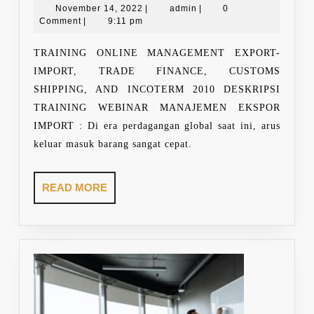
November
MANAGEMENT
admin
November 14, 2022
|
admin
|
0
14,
Comment
|
9:11 pm
EXPORT-
2022
IMPORT,
TRAINING ONLINE MANAGEMENT EXPORT-
TRADE
IMPORT, TRADE FINANCE, CUSTOMS
FINANCE,
SHIPPING, AND INCOTERM 2010 DESKRIPSI
CUSTOMS
TRAINING WEBINAR MANAJEMEN EKSPOR
SHIPPING,
IMPORT : Di era perdagangan global saat ini, arus
AND
keluar masuk barang sangat cepat.
INCOTERM
2010
READ
READ MORE
MORE