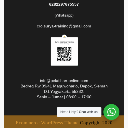
6282297675557
(Whatsapp)
cro.surya-training@gmail.com
info@pelatihan-online.com
Bedreg Rw 09/41 Maguwoharjo, Depok, Sleman
D.I.Yogyakarta 55282.
Senin – Jumat | 08:00 – 17:00
Need Help?
Chat with us
Ecommerce WordPress Theme
Copyright 2020