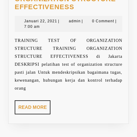
TRAINING
EFFECTIVENESS
TEST
Januari
OF
admin
Januari 22, 2021
|
admin
|
0 Comment
|
22,
7:00 am
ORGANIZATION
2021
STRUCTURE
TRAINING TEST OF ORGANIZATION
EFFECTIVENESS
STRUCTURE TRAINING ORGANIZATION
STRUCTURE EFFECTIVENESS di Jakarta
DESKRIPSI pelatihan test of organization structure
pasti jalan Untuk mendeskripsikan bagaimana tugas,
kewenangan, hubungan kerja dan kontrol terhadap
orang
READ
READ MORE
MORE