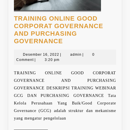
TRAINING ONLINE GOOD
CORPORAT GOVERNANCE
AND PURCHASING
TRAINING
GOVERNANCE
ONLINE
Desember
GOOD
admin
Desember 16, 2022
|
admin
|
0
16,
Comment
|
3:20 pm
CORPORAT
2022
GOVERNANCE
TRAINING ONLINE GOOD CORPORAT
AND
GOVERNANCE AND PURCHASING
PURCHASING
GOVERNANCE DESKRIPSI TRAINING WEBINAR
GOVERNANCE
GCG DAN PURCHASING GOVERNANCE Tata
Kelola Perusahaan Yang Baik/Good Corporate
Governance (GCG) adalah struktur dan mekanisme
yang mengatur pengelolaan