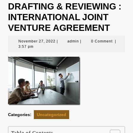
DRAFTING & REVIEWING :
INTERNATIONAL JOINT
VENTURE AGREEMENT
November
admin
November 27, 2022
|
admin
|
0 Comment
|
27,
3:57 pm
2022
Categories:
Uncategorized
Table of Contents