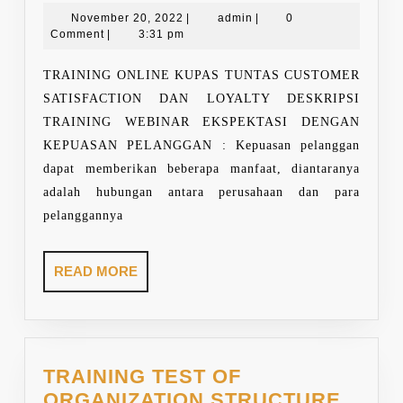
November
admin
KUP
November 20, 2022
|
admin
|
0
20,
Comment
|
3:31 pm
TUN
2022
CUS
TRAINING ONLINE KUPAS TUNTAS CUSTOMER
SATI
SATISFACTION DAN LOYALTY DESKRIPSI
DAN
TRAINING WEBINAR EKSPEKTASI DENGAN
LOYA
KEPUASAN PELANGGAN : Kepuasan pelanggan
dapat memberikan beberapa manfaat, diantaranya
adalah hubungan antara perusahaan dan para
pelanggannya
READ
READ MORE
MORE
TRAINING TEST OF
ORGANIZATION STRUCTURE