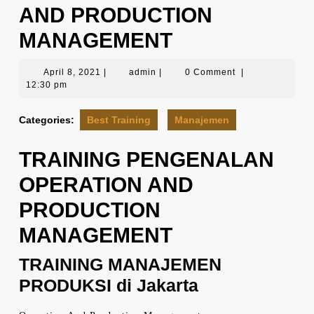
AND PRODUCTION
MANAGEMENT
April
admin
April 8, 2021
|
admin
|
0 Comment
|
8,
12:30 pm
2021
Categories:
Best Training
Manajemen
TRAINING PENGENALAN
OPERATION AND
PRODUCTION
MANAGEMENT
TRAINING MANAJEMEN
PRODUKSI di Jakarta