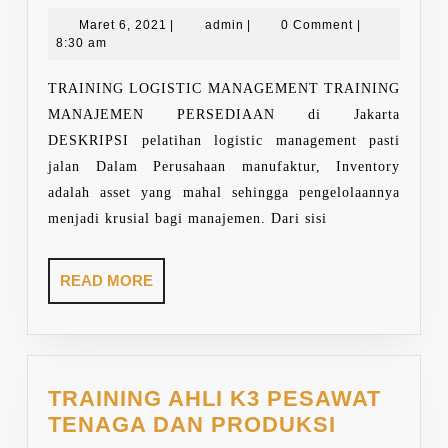
LOGISTIC,
Maret
STOCK
admin
Maret 6, 2021
|
admin
|
0 Comment
|
6,
8:30 am
DAN
2021
INVENTORY
TRAINING LOGISTIC MANAGEMENT TRAINING
MANAGEMENT
MANAJEMEN PERSEDIAAN di Jakarta
DESKRIPSI pelatihan logistic management pasti
jalan Dalam Perusahaan manufaktur, Inventory
adalah asset yang mahal sehingga pengelolaannya
menjadi krusial bagi manajemen. Dari sisi
READ
READ MORE
MORE
TRAINING AHLI K3 PESAWAT
TRAININ
TENAGA DAN PRODUKSI