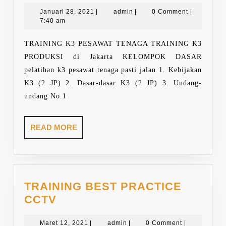
AHLI
Januari
admin
K3
Januari 28, 2021
|
admin
|
0 Comment
|
28,
7:40 am
PESAWA
2021
TENAGA
TRAINING K3 PESAWAT TENAGA TRAINING K3
DAN
PRODUKSI di Jakarta KELOMPOK DASAR
PRODUKS
pelatihan k3 pesawat tenaga pasti jalan 1. Kebijakan
K3 (2 JP) 2. Dasar-dasar K3 (2 JP) 3. Undang-
undang No.1
READ
READ MORE
MORE
TRAINING BEST PRACTICE
TRAINING
CCTV
BEST
PRACTICE
Maret
admin
Maret 12, 2021
|
admin
|
0 Comment
|