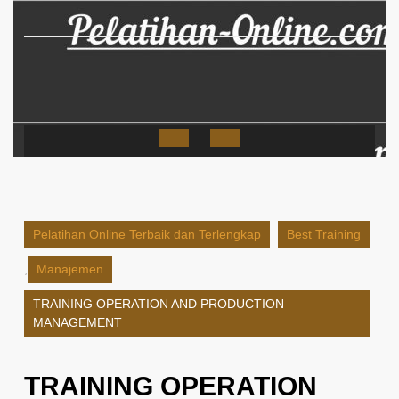
Skip
to
content
Open
Button
Pelatihan Online Terbaik dan Terlengkap
Best Training
,
Manajemen
TRAINING OPERATION AND PRODUCTION
MANAGEMENT
TRAINING OPERATION