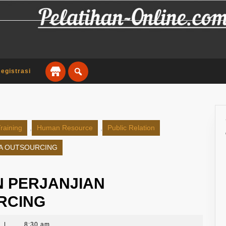
egistrasi
raining
,
Human Resource
,
Public Relation
MA OUTSOURCING
N PERJANJIAN
RCING
t
|
8:30 am