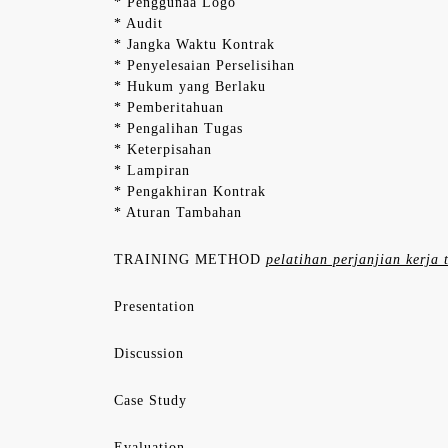
* Penggunaa Logo
* Audit
* Jangka Waktu Kontrak
* Penyelesaian Perselisihan
* Hukum yang Berlaku
* Pemberitahuan
* Pengalihan Tugas
* Keterpisahan
* Lampiran
* Pengakhiran Kontrak
* Aturan Tambahan
TRAINING METHOD
pelatihan perjanjian kerja 
Presentation
Discussion
Case Study
Evaluation