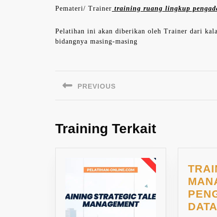
Pemateri/ Trainer
training ruang lingkup pengad
Pelatihan ini akan diberikan oleh Trainer dari ka
bidangnya masing-masing
Navigasi
pos
PREVIOUS
Previous
post:
Training Terkait
TRAI
MAN
PEN
DAT