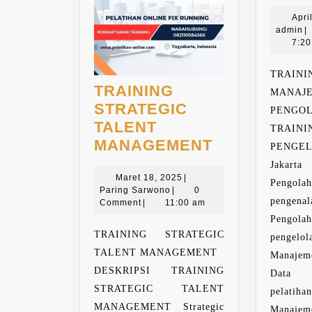
Apri
a
admin
|
7:2
TRAINI
TRAINING
MANAJ
STRATEGIC
PENG
TALENT
TRAINI
TRAINING
MANAGEMENT
PENGEL
STRATEGIC
Jakar
Maret
TALENT
Maret 18, 2025
|
Peng
Paring
18,
Paring Sarwono
|
0
MANAGEME
pengen
Sarwono
2025
Comment
|
11:00 am
Peng
TRAINING STRATEGIC
pengelol
TALENT MANAGEMENT
Manaje
DESKRIPSI TRAINING
Data 
STRATEGIC TALENT
pelati
MANAGEMENT Strategic
Manaje