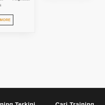
i
READ
 MORE
MORE
ining Terkini
Cari Training