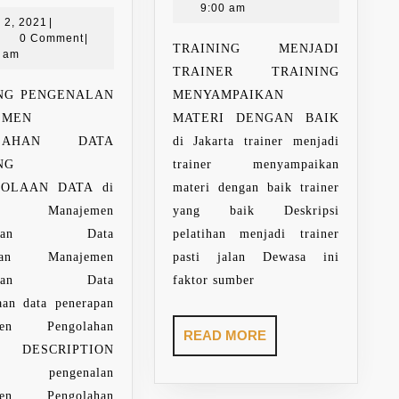
MANAJEMEN
2021
9:00 am
PENGOLAHAN
April
l 2, 2021
|
dmin
2,
0 Comment
|
DATA
TRAINING MENJADI
2021
0 am
TRAINER TRAINING
NG PENGENALAN
MENYAMPAIKAN
EMEN
MATERI DENGAN BAIK
OLAHAN DATA
di Jakarta trainer menjadi
NG
trainer menyampaikan
OLAAN DATA di
materi dengan baik trainer
ta Manajemen
yang baik Deskripsi
olahan Data
pelatihan menjadi trainer
NT
alan Manajemen
pasti jalan Dewasa ini
olahan Data
faktor sumber
aan data penerapan
men Pengolahan
READ
READ MORE
DESCRIPTION
MORE
han pengenalan
men Pengolahan