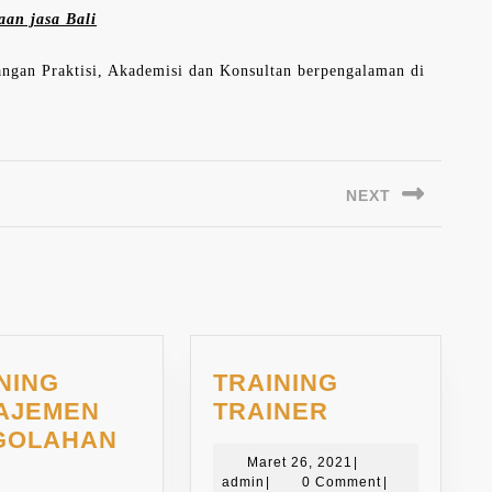
aan jasa Bali
langan Praktisi, Akademisi dan Konsultan berpengalaman di
NEXT
Next
post:
NING
TRAINING
TRAINING
AJEMEN
TRAINER
TRAINER
GOLAHAN
TRAINING
Maret
A
Maret 26, 2021
|
admin
26,
admin
|
0 Comment
|