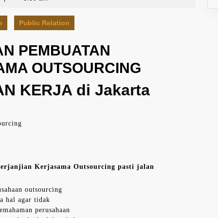
e
Public Relation
AN PEMBUATAN
AMA OUTSOURCING
N KERJA di Jakarta
ourcing
erjanjian Kerjasama Outsourcing pasti jalan
usahaan outsourcing
a hal agar tidak
 pemahaman perusahaan