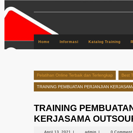
Skip
to
content
Home
Informasi
Katalog Training
R
Pelatihan Online Terbaik dan Terlengkap
Best T
TRAINING PEMBUATAN PERJANJIAN KERJASA
TRAINING PEMBUATA
KERJASAMA OUTSOU
April
admin
April 13, 2021
|
admin
|
0 Commen