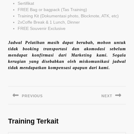
Sertifikat
FREE Bag or bagpack (Tas Training)
Training Kit (Dokumentasi photo, Blocknote, ATK, etc)
2xCoffe Break & 1 Lunch, Dinner
FREE Souvenir Exclusive
Jadwal Pelatihan masih dapat berubah, mohon untuk
tidak booking transportasi dan akomodasi sebelum
mendapat konfirmasi dari Marketing kami. Segala
kerugian yang disebabkan oleh miskomunikasi jadwal
tidak mendapatkan kompensasi apapun dari kami.
Navigasi
pos
PREVIOUS
NEXT
Previous
Next
post:
post:
Training Terkait