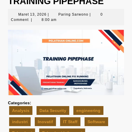
TRAINING PIPEPHASE
Maret
Paring
Maret 13, 2026
|
Paring Sarwono
|
0
13,
Sarwono
Comment
|
8:00 am
2026
Categories:
Analysis
Data Security
engineering
industri
Inovatif
IT Staff
Software