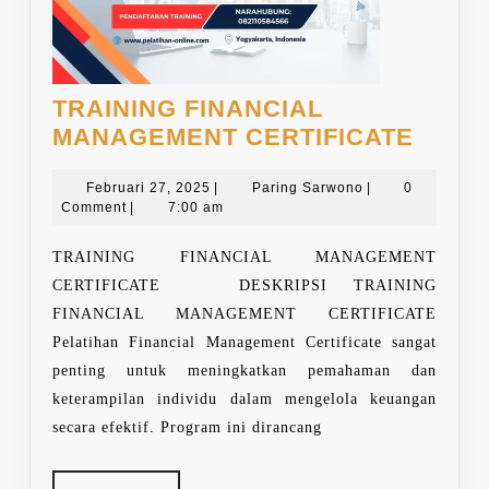
TRAINING FINANCIAL
TRAI
MANAGEMENT CERTIFICATE
FINA
Februari
Paring
MANA
Februari 27, 2025
|
Paring Sarwono
|
0
27,
Sarwono
Comment
|
7:00 am
CERTI
2025
TRAINING FINANCIAL MANAGEMENT
CERTIFICATE DESKRIPSI TRAINING
FINANCIAL MANAGEMENT CERTIFICATE
Pelatihan Financial Management Certificate sangat
penting untuk meningkatkan pemahaman dan
keterampilan individu dalam mengelola keuangan
secara efektif. Program ini dirancang