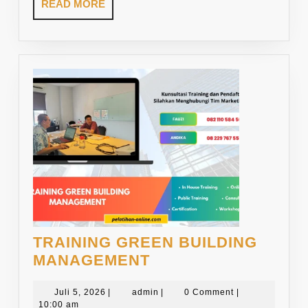
READ
READ MORE
MORE
TRAINING GREEN BUILDING
TRAINING
MANAGEMENT
GREEN
Juli
BUILDING
admin
Juli 5, 2026
|
admin
|
0 Comment
|
5,
10:00 am