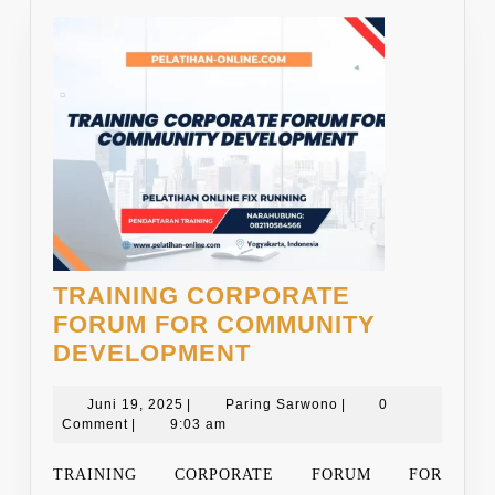
TRAINING CORPORATE
FORUM FOR COMMUNITY
TRAINING
DEVELOPMENT
CORPORATE
Juni
FORUM
Paring
Juni 19, 2025
|
Paring Sarwono
|
0
19,
Sarwono
Comment
|
9:03 am
FOR
2025
COMMUNITY
TRAINING CORPORATE FORUM FOR