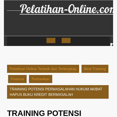
Skip
to
content
Open
Button
Pelatihan Online Terbaik dan Terlengkap
Best Training
,
Finance
,
Perbankan
TRAINING POTENSI PERMASALAHAN HUKUM AKIBAT
HAPUS BUKU KREDIT BERMASALAH
TRAINING POTENSI