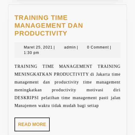
TRAINING TIME
MANAGEMENT DAN
TRAINING
PRODUCTIVITY
TIME
Maret
MANAGEMENT
admin
Maret 25, 2021
|
admin
|
0 Comment
|
25,
1:30 pm
DAN
2021
PRODUCTIVITY
TRAINING TIME MANAGEMENT TRAINING
MENINGKATKAN PRODUCTIVITY di Jakarta time
management dan productivity time management
meningkatkan productivity motivasi diri
DESKRIPSI pelatihan time management pasti jalan
Manajemen waktu tidak mudah bagi setiap
READ
READ MORE
MORE