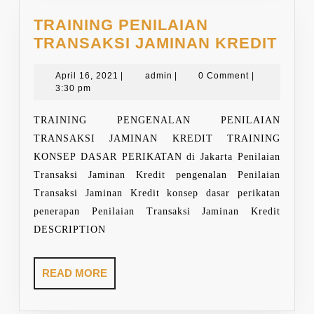
TRAINING PENILAIAN
TRA
TRANSAKSI JAMINAN KREDIT
PEN
April
admin
TRA
April 16, 2021
|
admin
|
0 Comment
|
16,
3:30 pm
JAM
2021
KRE
TRAINING PENGENALAN PENILAIAN
TRANSAKSI JAMINAN KREDIT TRAINING
KONSEP DASAR PERIKATAN di Jakarta Penilaian
Transaksi Jaminan Kredit pengenalan Penilaian
Transaksi Jaminan Kredit konsep dasar perikatan
penerapan Penilaian Transaksi Jaminan Kredit
DESCRIPTION
READ
READ MORE
MORE