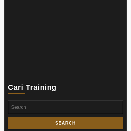
Cari Training
Search
for: