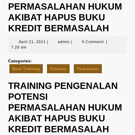
PERMASALAHAN HUKUM
AKIBAT HAPUS BUKU
KREDIT BERMASALAH
April
admin
April 21, 2021
|
admin
|
0 Comment
|
21,
7:20 am
2021
Categories:
Best Training
Finance
Perbankan
TRAINING PENGENALAN
POTENSI
PERMASALAHAN HUKUM
AKIBAT HAPUS BUKU
KREDIT BERMASALAH