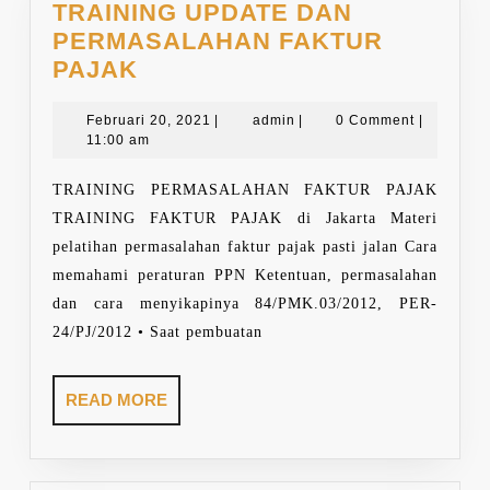
TRAINING UPDATE DAN
PERMASALAHAN FAKTUR
TRAINING
PAJAK
UPDATE
DAN
Februari
admin
Februari 20, 2021
|
admin
|
0 Comment
|
20,
11:00 am
PERMASALAHAN
2021
FAKTUR
TRAINING PERMASALAHAN FAKTUR PAJAK
PAJAK
TRAINING FAKTUR PAJAK di Jakarta Materi
pelatihan permasalahan faktur pajak pasti jalan Cara
memahami peraturan PPN Ketentuan, permasalahan
dan cara menyikapinya 84/PMK.03/2012, PER-
24/PJ/2012 • Saat pembuatan
READ
READ MORE
MORE