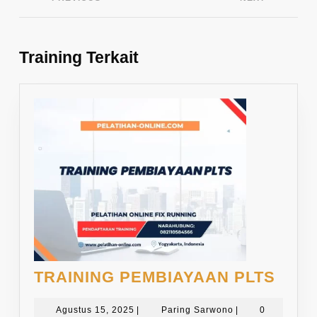
Previous
Next
post:
post:
Training Terkait
TRAI
TRAINING PEMBIAYAAN PLTS
PEM
Agustus
Paring
PLTS
Agustus 15, 2025
|
Paring Sarwono
|
0