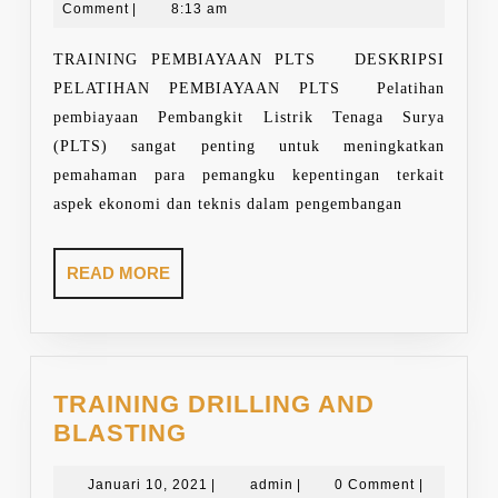
15,
Sarwono
Comment
|
8:13 am
2025
TRAINING PEMBIAYAAN PLTS DESKRIPSI
PELATIHAN PEMBIAYAAN PLTS Pelatihan
pembiayaan Pembangkit Listrik Tenaga Surya
(PLTS) sangat penting untuk meningkatkan
pemahaman para pemangku kepentingan terkait
aspek ekonomi dan teknis dalam pengembangan
READ
READ MORE
MORE
TRAINING DRILLING AND
TRAINING
BLASTING
DRILLING
AND
Januari
admin
Januari 10, 2021
|
admin
|
0 Comment
|