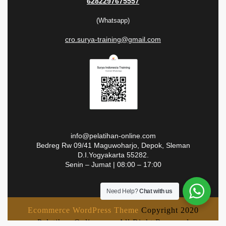
6282297675557
(Whatsapp)
cro.surya-training@gmail.com
info@pelatihan-online.com
Bedreg Rw 09/41 Maguwoharjo, Depok, Sleman
D.I.Yogyakarta 55282.
Senin – Jumat | 08:00 – 17:00
Need Help?
Chat with us
Ecommerce WordPress Theme
Copyright 2020
Pelatihan-Online.com All Right Reserved