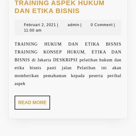
TRAINING ASPEK HUKUM
TRAINING
DAN ETIKA BISNIS
ASPEK
Februari
admin
HUKUM
Februari 2, 2021
|
admin
|
0 Comment
|
2,
11:00 am
DAN
2021
ETIKA
TRAINING HUKUM DAN ETIKA BISNIS
BISNIS
TRAINING KONSEP HUKUM, ETIKA DAN
BISNIS di Jakarta DESKRIPSI pelatihan hukum dan
etika bisnis pasti jalan Pelatihan ini akan
memberikan pemahaman kepada peserta perihal
aspek
READ
READ MORE
MORE