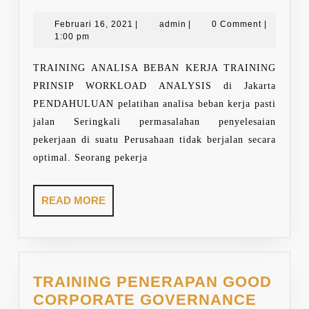
WORKLOAD
ANALYSIS
Februari
admin
Februari 16, 2021
|
admin
|
0 Comment
|
16,
1:00 pm
2021
TRAINING ANALISA BEBAN KERJA TRAINING
PRINSIP WORKLOAD ANALYSIS di Jakarta
PENDAHULUAN pelatihan analisa beban kerja pasti
jalan Seringkali permasalahan penyelesaian
pekerjaan di suatu Perusahaan tidak berjalan secara
optimal. Seorang pekerja
READ
READ MORE
MORE
TRAINING PENERAPAN GOOD
CORPORATE GOVERNANCE