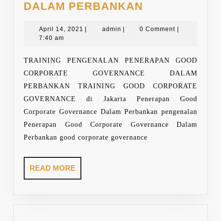
TRAINING
DALAM PERBANKAN
PENERAPAN
April
admin
GOOD
April 14, 2021
|
admin
|
0 Comment
|
14,
7:40 am
CORPORATE
2021
GOVERNANC
TRAINING PENGENALAN PENERAPAN GOOD
DALAM
CORPORATE GOVERNANCE DALAM
PERBANKAN
PERBANKAN TRAINING GOOD CORPORATE
GOVERNANCE di Jakarta Penerapan Good
Corporate Governance Dalam Perbankan pengenalan
Penerapan Good Corporate Governance Dalam
Perbankan good corporate governance
READ
READ MORE
MORE