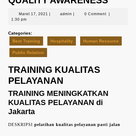
QUALITY AWARENESS
Maret
admin
Maret 17, 2021
|
admin
|
0 Comment
|
17,
1:30 pm
2021
Categories:
Best Training
Hospitality
Human Resource
Public Relation
TRAINING KUALITAS
PELAYANAN
TRAINING MENINGKATKAN
KUALITAS PELAYANAN di
Jakarta
DESKRIPSI
pelatihan kualitas pelayanan pasti jalan