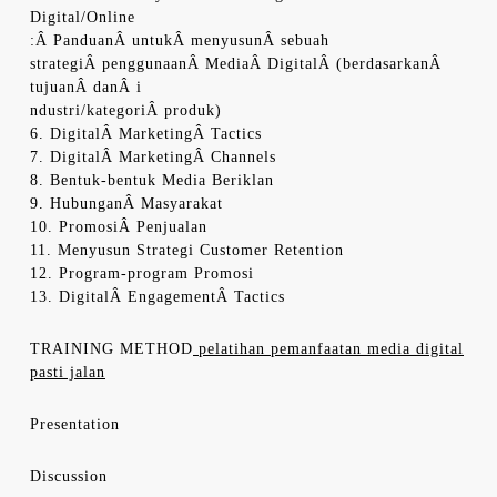
Digital/Online
:Â PanduanÂ untukÂ menyusunÂ sebuah
strategiÂ penggunaanÂ MediaÂ DigitalÂ (berdasarkanÂ
tujuanÂ danÂ i
ndustri/kategoriÂ produk)
6. DigitalÂ MarketingÂ Tactics
7. DigitalÂ MarketingÂ Channels
8. Bentuk-bentuk Media Beriklan
9. HubunganÂ Masyarakat
10. PromosiÂ Penjualan
11. Menyusun Strategi Customer Retention
12. Program-program Promosi
13. DigitalÂ EngagementÂ Tactics
TRAINING METHOD
pelatihan pemanfaatan media digital
pasti jalan
Presentation
Discussion