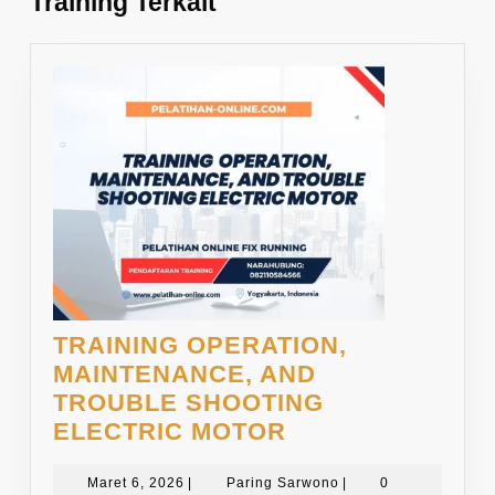
Training Terkait
TRAINING OPERATION,
MAINTENANCE, AND
TROUBLE SHOOTING
TRAINING
ELECTRIC MOTOR
OPERATION,
Maret
MAINTENANCE,
Paring
Maret 6, 2026
|
Paring Sarwono
|
0