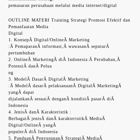
pemasaran perusahaan melalui media internet/digital
OUTLINE MATERI Training Strategi Promosi Efektif dan
Pemanfaatan Media
Digital
1. KonsepÂ Digital/OnlineÂ Marketing
:Â PemaparanÂ informasi,Â wawasanÂ seputarÂ
pertumbuhan
2. OnlineÂ MarketingÂ diÂ Indonesia:Â Perubahan,Â
PotensiÂ danÂ Pelua
ng
3. ModelÂ DasarÂ DigitalÂ Marketing
:Â ModelÂ dasarÂ pelaksanaanÂ DigitalÂ MarketingÂ
yangÂ dapat
dijalankanÂ sesuaiÂ denganÂ kondisiÂ pasarÂ diÂ
Indonesia
4. JenisÂ danÂ Karakteristik :
BerbagaiÂ jenisÂ danÂ karakteristikÂ MediaÂ
Digital/OnlineÂ yangÂ
populerÂ diÂ Indonesia
5. PanduanÂ PenyusunanÂ StrategiÂ MediaÂ