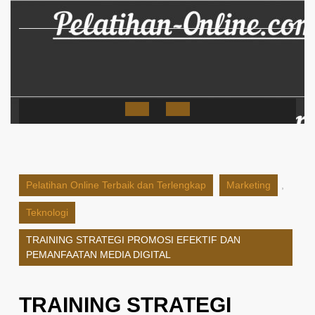
Skip
to
content
Open
Button
Pelatihan Online Terbaik dan Terlengkap
Marketing
,
Teknologi
TRAINING STRATEGI PROMOSI EFEKTIF DAN
PEMANFAATAN MEDIA DIGITAL
TRAINING STRATEGI