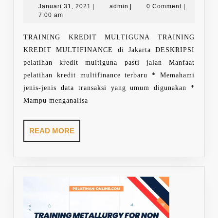
KREDIT
Januari
admin
Januari 31, 2021
|
admin
|
0 Comment
|
31,
7:00 am
MULTIGUNA
2021
TRAINING KREDIT MULTIGUNA TRAINING
KREDIT MULTIFINANCE di Jakarta DESKRIPSI
pelatihan kredit multiguna pasti jalan Manfaat
pelatihan kredit multifinance terbaru * Memahami
jenis-jenis data transaksi yang umum digunakan *
Mampu menganalisa
READ
READ MORE
MORE