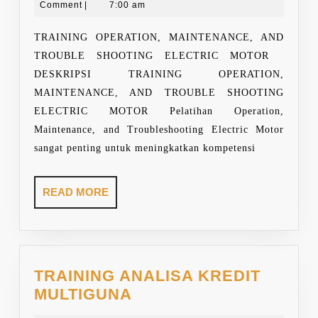
6,
Sarwono
Comment
|
7:00 am
AND
2026
TROUBLE
TRAINING OPERATION, MAINTENANCE, AND
SHOOTING
TROUBLE SHOOTING ELECTRIC MOTOR
ELECTRIC
DESKRIPSI TRAINING OPERATION,
MOTOR
MAINTENANCE, AND TROUBLE SHOOTING
ELECTRIC MOTOR Pelatihan Operation,
Maintenance, and Troubleshooting Electric Motor
sangat penting untuk meningkatkan kompetensi
READ
READ MORE
MORE
TRAINING ANALISA KREDIT
TRAINING
MULTIGUNA
ANALISA