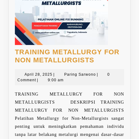
TRAINING METALLURGY FOR
TRAINING
NON METALLURGISTS
METALLURG
April
FOR
Paring
April 28, 2025
|
Paring Sarwono
|
0
28,
Sarwono
Comment
|
9:00 am
NON
2025
METALLURG
TRAINING METALLURGY FOR NON
METALLURGISTS DESKRIPSI TRAINING
METALLURGY FOR NON METALLURGISTS
Pelatihan Metallurgy for Non-Metallurgists sangat
penting untuk meningkatkan pemahaman individu
tanpa latar belakang metalurgi mengenai dasar-dasar