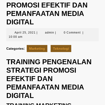
PROMOSI EFEKTIF DAN
PEMANFAATAN MEDIA
DIGITAL
April
admin
April 25, 2021
|
admin
|
0 Comment
|
25,
10:00 am
2021
Categories:
Marketing
Teknologi
TRAINING PENGENALAN
STRATEGI PROMOSI
EFEKTIF DAN
PEMANFAATAN MEDIA
DIGITAL