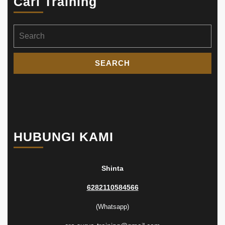
Cari Training
Search
for:
HUBUNGI KAMI
Shinta
6282110584566
(Whatsapp)