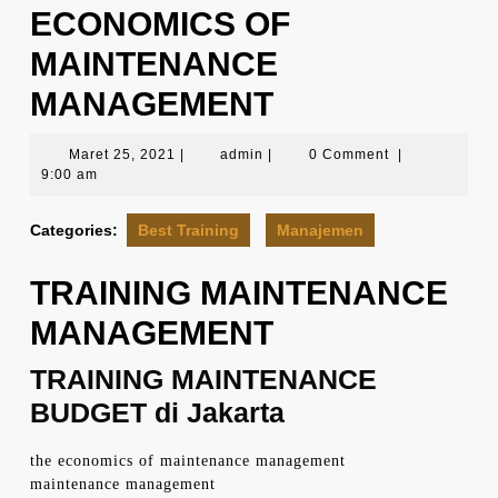
ECONOMICS OF
MAINTENANCE
MANAGEMENT
Maret
admin
Maret 25, 2021
|
admin
|
0 Comment
|
25,
9:00 am
2021
Categories:
Best Training
Manajemen
TRAINING MAINTENANCE
MANAGEMENT
TRAINING MAINTENANCE
BUDGET di Jakarta
the economics of maintenance management
maintenance management