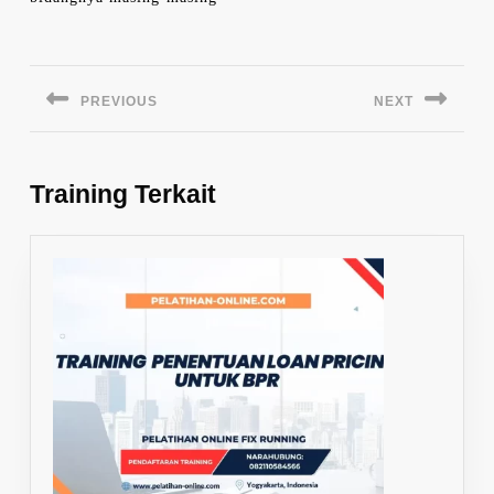
Navigasi
pos
PREVIOUS
NEXT
Previous
Next
post:
post:
Training Terkait