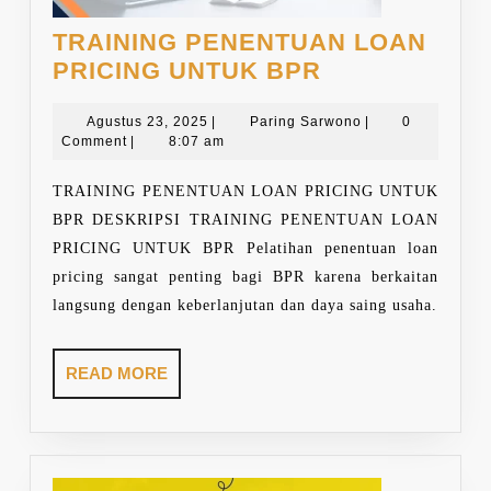
TRAINING PENENTUAN LOAN
TRAINING
PRICING UNTUK BPR
PENENTUAN
Agustus
LOAN
Paring
Agustus 23, 2025
|
Paring Sarwono
|
0
23,
Sarwono
Comment
|
8:07 am
PRICING
2025
UNTUK
TRAINING PENENTUAN LOAN PRICING UNTUK
BPR
BPR DESKRIPSI TRAINING PENENTUAN LOAN
PRICING UNTUK BPR Pelatihan penentuan loan
pricing sangat penting bagi BPR karena berkaitan
langsung dengan keberlanjutan dan daya saing usaha.
READ
READ MORE
MORE