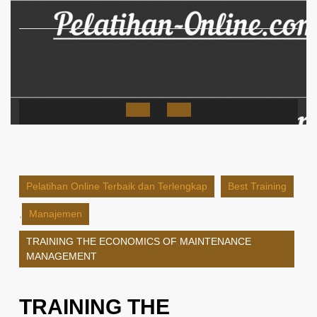
Skip
to
content
Open
Button
Pelatihan Online Terbaik dan Terlengkap
Best Training
,
Manajemen
TRAINING THE ECONOMICS OF MAINTENANCE
MANAGEMENT
TRAINING THE