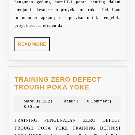
bangunan gedung memiliki peran penting dalam
menjamin kesuksesan proyek konstruksi. Pelatihan
ini mempersiapkan para supervisor untuk mengelola
proyek secara efisien dan
READ
READ MORE
MORE
TRAINING ZERO DEFECT
TRAINING
TROUGH POKA YOKE
ZERO
Maret
admin
DEFECT
Maret 31, 2021
|
admin
|
0 Comment
|
31,
8:30 am
TROUGH
2021
POKA
TRAINING PENGENALAN ZERO DEFECT
YOKE
TROUGH POKA YOKE TRAINING DEFINISI