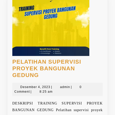
PELATIHAN SUPERVISI
PROYEK BANGUNAN
PELATIHAN
GEDUNG
SUPERVISI
PROYEK
Desember
admin
Desember 4, 2023
|
admin
|
0
4,
Comment
|
8:25 am
BANGUNAN
2023
GEDUNG
DESKRIPSI TRAINING SUPERVISI PROYEK
BANGUNAN GEDUNG Pelatihan supervisi proyek