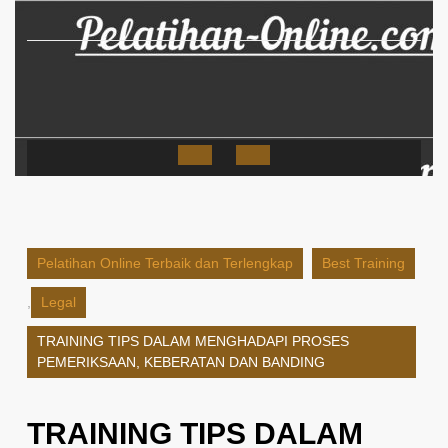
Skip
to
content
Open
Button
Pelatihan Online Terbaik dan Terlengkap
Best Training
,
Legal
TRAINING TIPS DALAM MENGHADAPI PROSES
PEMERIKSAAN, KEBERATAN DAN BANDING
TRAINING TIPS DALAM