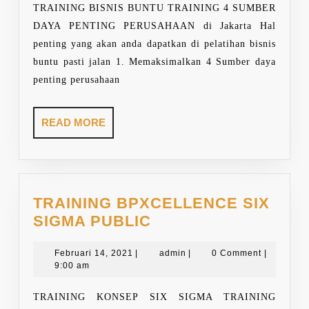
BANYAK
TRAINING BISNIS BUNTU TRAINING 4 SUMBER
WAKTU
DAYA PENTING PERUSAHAAN di Jakarta Hal
TIDAK
penting yang akan anda dapatkan di pelatihan bisnis
BERTUMBUH
buntu pasti jalan 1. Memaksimalkan 4 Sumber daya
penting perusahaan
READ
READ MORE
MORE
TRAINING BPXCELLENCE SIX
TRAINING
SIGMA PUBLIC
BPXCELLENCE
Februari
SIX
admin
Februari 14, 2021
|
admin
|
0 Comment
|
14,
9:00 am
SIGMA
2021
PUBLIC
TRAINING KONSEP SIX SIGMA TRAINING