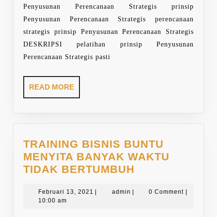
Penyusunan Perencanaan Strategis prinsip
Penyusunan Perencanaan Strategis perencanaan
strategis prinsip Penyusunan Perencanaan Strategis
DESKRIPSI pelatihan prinsip Penyusunan
Perencanaan Strategis pasti
READ
READ MORE
MORE
TRAINING BISNIS BUNTU
MENYITA BANYAK WAKTU
TRAINING
TIDAK BERTUMBUH
BISNIS
Februari
admin
BUNTU
Februari 13, 2021
|
admin
|
0 Comment
|
13,
10:00 am
MENYITA
2021