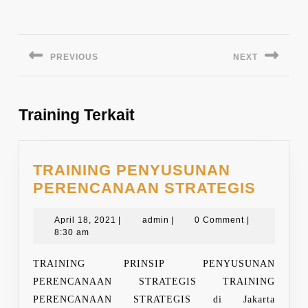
Navigasi
pos
PREVIOUS
NEXT
Previous
Next
post:
post:
Training Terkait
TRAINING PENYUSUNAN
TRAIN
PERENCANAAN STRATEGIS
PENY
April
admin
PERE
April 18, 2021
|
admin
|
0 Comment
|
18,
8:30 am
STRAT
2021
TRAINING PRINSIP PENYUSUNAN
PERENCANAAN STRATEGIS TRAINING
PERENCANAAN STRATEGIS di Jakarta