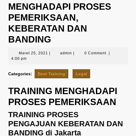
MENGHADAPI PROSES
PEMERIKSAAN,
KEBERATAN DAN
BANDING
Maret
admin
Maret 25, 2021
|
admin
|
0 Comment
|
25,
4:00 pm
2021
Categories:
Best Training
Legal
TRAINING MENGHADAPI
PROSES PEMERIKSAAN
TRAINING PROSES
PENGAJUAN KEBERATAN DAN
BANDING di Jakarta