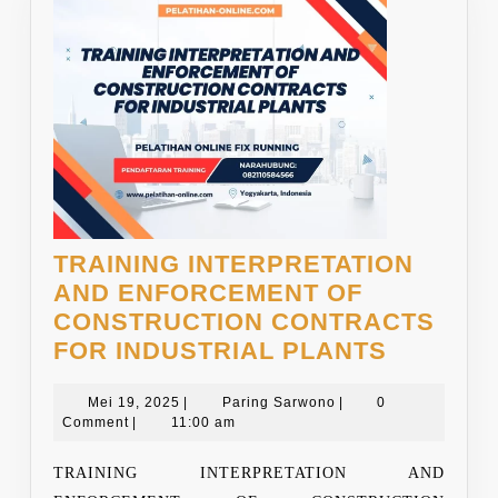
TRAINING INTERPRETATION
AND ENFORCEMENT OF
CONSTRUCTION CONTRACTS
TRAININ
FOR INDUSTRIAL PLANTS
INTERP
Mei
Paring
AND
Mei 19, 2025
|
Paring Sarwono
|
0
19,
Sarwono
Comment
|
11:00 am
ENFORC
2025
OF
TRAINING INTERPRETATION AND
CONSTR