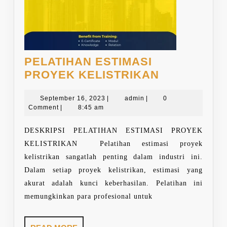
PELATIHAN ESTIMASI
PELATIHA
PROYEK KELISTRIKAN
ESTIMASI
September
admin
PROYEK
September 16, 2023
|
admin
|
0
16,
Comment
|
8:45 am
KELISTRI
2023
DESKRIPSI PELATIHAN ESTIMASI PROYEK
KELISTRIKAN Pelatihan estimasi proyek
kelistrikan sangatlah penting dalam industri ini.
Dalam setiap proyek kelistrikan, estimasi yang
akurat adalah kunci keberhasilan. Pelatihan ini
memungkinkan para profesional untuk