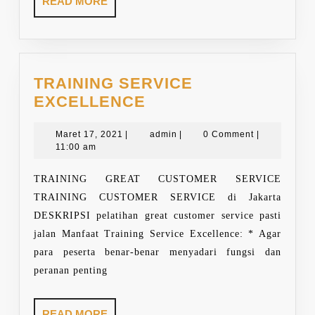
READ
READ MORE
MORE
TRAINING SERVICE
TRAINING
EXCELLENCE
SERVICE
Maret
EXCELLENCE
admin
Maret 17, 2021
|
admin
|
0 Comment
|
17,
11:00 am
2021
TRAINING GREAT CUSTOMER SERVICE
TRAINING CUSTOMER SERVICE di Jakarta
DESKRIPSI pelatihan great customer service pasti
jalan Manfaat Training Service Excellence: * Agar
para peserta benar-benar menyadari fungsi dan
peranan penting
READ
READ MORE