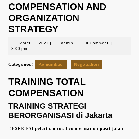
COMPENSATION AND
ORGANIZATION
STRATEGY
Maret
admin
Maret 11, 2021
|
admin
|
0 Comment
|
11,
3:00 pm
2021
Categories:
Komunikasi
Negotiation
TRAINING TOTAL
COMPENSATION
TRAINING STRATEGI
BERORGANISASI di Jakarta
DESKRIPSI
pelatihan total compensation pasti jalan