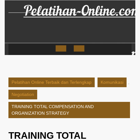
Skip
to
content
Open
Button
Pelatihan Online Terbaik dan Terlengkap
Komunikasi
,
Negotiation
TRAINING TOTAL COMPENSATION AND
ORGANIZATION STRATEGY
TRAINING TOTAL