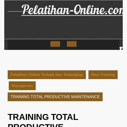
Skip
to
content
Open
Button
Pelatihan Online Terbaik dan Terlengkap
Best Training
,
Manajemen
TRAINING TOTAL PRODUCTIVE MAINTENANCE
TRAINING TOTAL