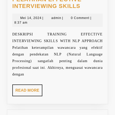
PELATIHAN
INTERVIEWING SKILLS
EFFECTIVE
Mei
admin
INTERVIEW
Mei 14, 2024
|
admin
|
0 Comment
|
14,
8:37 am
SKILLS
2024
DESKRIPSI TRAINING EFFECTIVE
INTERVIEWING SKILLS WITH NLP APPROACH
Pelatihan keterampilan wawancara yang efektif
dengan pendekatan NLP (Natural Language
Processing) sangatlah penting dalam dunia
profesional saat ini. Akhirnya, menguasai wawancara
dengan
READ
READ MORE
MORE