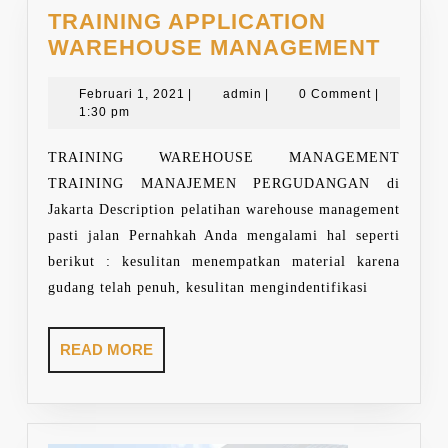
TRAINING APPLICATION
TRAI
WAREHOUSE MANAGEMENT
APPL
Februari
admin
WARE
Februari 1, 2021
|
admin
|
0 Comment
|
1,
1:30 pm
MANA
2021
TRAINING WAREHOUSE MANAGEMENT
TRAINING MANAJEMEN PERGUDANGAN di
Jakarta Description pelatihan warehouse management
pasti jalan Pernahkah Anda mengalami hal seperti
berikut : kesulitan menempatkan material karena
gudang telah penuh, kesulitan mengindentifikasi
READ
READ MORE
MORE