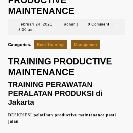
PRODUCTIVE
MAINTENANCE
Februari
admin
Februari 24, 2021
|
admin
|
0 Comment
|
24,
8:30 am
2021
Categories:
Best Training
Manajemen
TRAINING PRODUCTIVE
MAINTENANCE
TRAINING PERAWATAN
PERALATAN PRODUKSI di
Jakarta
DESKRIPSI
pelatihan productive maintenance pasti
jalan