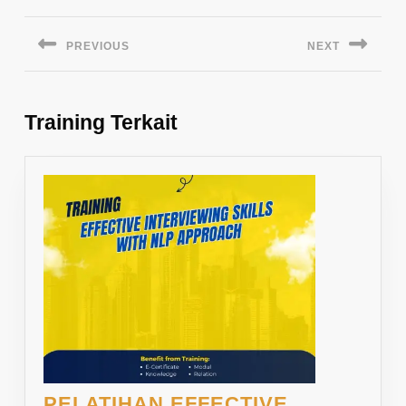
Navigasi
pos
PREVIOUS
NEXT
Previous
Next
post:
post:
Training Terkait
PELATIHAN EFFECTIVE