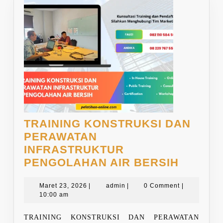
TRAINING KONSTRUKSI DAN
PERAWATAN
INFRASTRUKTUR
TRAINI
PENGOLAHAN AIR BERSIH
KONST
Maret
admin
DAN
Maret 23, 2026
|
admin
|
0 Comment
|
23,
10:00 am
PERAW
2026
INFRA
TRAINING KONSTRUKSI DAN PERAWATAN