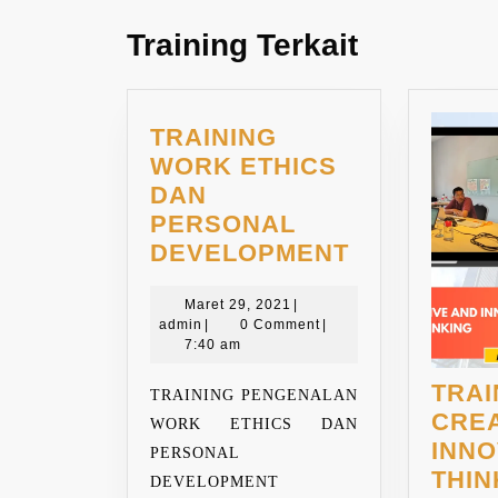
post:
Training Terkait
TRAINING
WORK ETHICS
DAN
PERSONAL
TRAINING
DEVELOPMENT
WORK
Maret
ETHICS
Maret 29, 2021
|
admin
29,
admin
|
0 Comment
|
DAN
2021
7:40 am
PERSONAL
TRAI
DEVELOPM
TRAINING PENGENALAN
CREA
WORK ETHICS DAN
INNO
PERSONAL
THIN
DEVELOPMENT