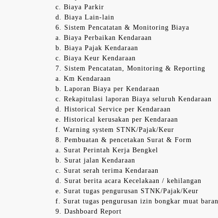
c. Biaya Parkir
d. Biaya Lain-lain
6. Sistem Pencatatan & Monitoring Biaya
a. Biaya Perbaikan Kendaraan
b. Biaya Pajak Kendaraan
c. Biaya Keur Kendaraan
7. Sistem Pencatatan, Monitoring & Reporting
a. Km Kendaraan
b. Laporan Biaya per Kendaraan
c. Rekapitulasi laporan Biaya seluruh Kendaraan
d. Historical Service per Kendaraan
e. Historical kerusakan per Kendaraan
f. Warning system STNK/Pajak/Keur
8. Pembuatan & pencetakan Surat & Form
a. Surat Perintah Kerja Bengkel
b. Surat jalan Kendaraan
c. Surat serah terima Kendaraan
d. Surat berita acara Kecelakaan / kehilangan
e. Surat tugas pengurusan STNK/Pajak/Keur
f. Surat tugas pengurusan izin bongkar muat bara
9. Dashboard Report