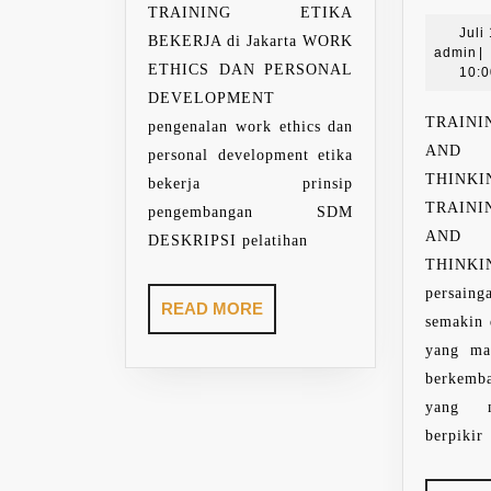
TRAINING ETIKA
Juli
BEKERJA di Jakarta WORK
a
admin
|
ETHICS DAN PERSONAL
10:
DEVELOPMENT
TRAIN
pengenalan work ethics dan
AND 
personal development etika
THINK
bekerja prinsip
TRAIN
pengembangan SDM
AND 
DESKRIPSI pelatihan
THINK
persain
READ
READ MORE
semakin 
MORE
yang ma
berkemb
yang m
berpikir