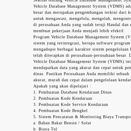
Sekilas tentang Vehicle Database Management S
Vehicle Database Management System (VDMS) 
besar dan merupakan pengembangan terkini dari k
untuk mengawasi, mengelola, mengolah, mengontr
di perusahaan Anda yang sudah teruji Handal dan 
membuat pekerjaan Anda menjadi lebih efektif.
Program Vehicle Database Management System (V
sistem yang terintegrasi, berupa software program
mengadopsi berbagai karakter sistem pengelolaan 
telah diterapkan di perusahaan-perusahaan besar.
Vehicle Database Management System (VDMS) ini
mendapatkan data yang akurat dan cepat untuk pe
dinas. Pastikan Perusahaan Anda memiliki sebuah 
akurat, murah dan cepat dalam pengelolaan kendar
Apakah yang akan dipelajari :
1. Pembuatan Database Kendaraan Dinas
2. Pembuatan Kode Kendaraan
3. Pembuatan Kode Service Kendaraan
4. Pembuatan Kode Bengkel
5. Sistem Pencatatan & Monitoring Biaya Transpo
a. Bahan Bakar Bensin / Solar
b. Biaya Tol