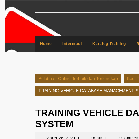
Skip
to
content
Home
Informasi
Katalog Training
R
Pelatihan Online Terbaik dan Terlengkap
Best T
TRAINING VEHICLE DATABASE MANAGEMENT 
TRAINING VEHICLE 
SYSTEM
Maret
admin
Maret 26, 2021
|
admin
|
0 Commen