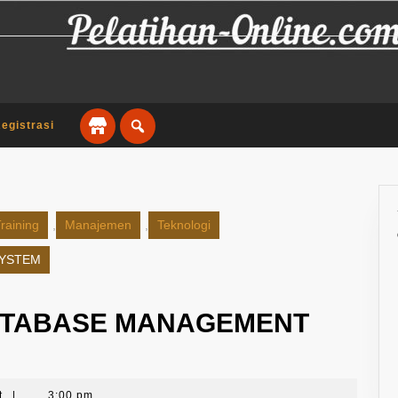
egistrasi
raining
,
Manajemen
,
Teknologi
SYSTEM
DATABASE MANAGEMENT
t
|
3:00 pm