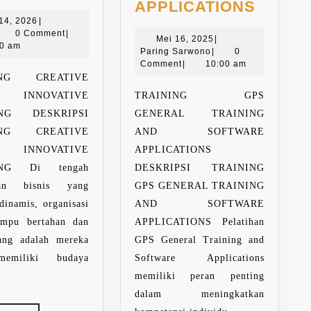
CREATIVE
TRAIN
APPLICATIONS
AND
Juli
GPS
 14, 2026
|
dmin
14,
0 Comment
|
INNOVATIVE
Mei
GENE
Mei 16, 2025
|
2026
00 am
Paring
16,
Paring Sarwono
|
0
THINKING
TRAIN
Sarwono
2025
Comment
|
10:00 am
AND
ING CREATIVE
SOFT
INNOVATIVE
TRAINING GPS
APPLI
ING DESKRIPSI
GENERAL TRAINING
ING CREATIVE
AND SOFTWARE
INNOVATIVE
APPLICATIONS
ING Di tengah
DESKRIPSI TRAINING
gan bisnis yang
GPS GENERAL TRAINING
dinamis, organisasi
AND SOFTWARE
mpu bertahan dan
APPLICATIONS Pelatihan
ang adalah mereka
GPS General Training and
emiliki budaya
Software Applications
memiliki peran penting
dalam meningkatkan