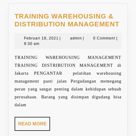
TRAINING WAREHOUSING &
TRA
DISTRIBUTION MANAGEMENT
WAR
Februari
admin
&
Februari 18, 2021
|
admin
|
0 Comment
|
18,
9:30 am
DIST
2021
MAN
TRAINING WAREHOUSING MANAGEMENT
TRAINING DISTRIBUTION MANAGEMENT di
Jakarta PENGANTAR pelatihan warehousing
management pasti jalan Pergudangan memegang
peran yang sangat penting dalam kehidupan sebuah
perusahaan. Barang yang disimpan digudang bisa
dalam
READ
READ MORE
MORE