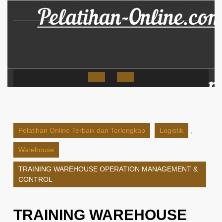
Skip
to
content
Open
Button
Pelatihan Online Terbaik dan Terlengkap
Logistik
,
Warehouse
TRAINING WAREHOUSE OPERATION MANAGEMENT &
CONTROL
TRAINING WAREHOUSE