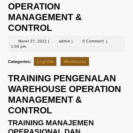
OPERATION
MANAGEMENT &
CONTROL
Maret
admin
Maret 27, 2021
|
admin
|
0 Comment
|
27,
1:00 pm
2021
Categories:
Logistik
Warehouse
TRAINING PENGENALAN
WAREHOUSE OPERATION
MANAGEMENT &
CONTROL
TRAINING MANAJEMEN
OPERASIONAL DAN