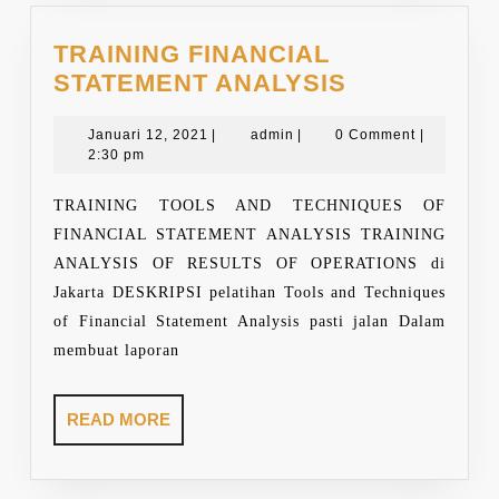
TRAINING FINANCIAL
TRAINING
STATEMENT ANALYSIS
FINANCIAL
Januari
admin
STATEMEN
Januari 12, 2021
|
admin
|
0 Comment
|
12,
2:30 pm
ANALYSIS
2021
TRAINING TOOLS AND TECHNIQUES OF
FINANCIAL STATEMENT ANALYSIS TRAINING
ANALYSIS OF RESULTS OF OPERATIONS di
Jakarta DESKRIPSI pelatihan Tools and Techniques
of Financial Statement Analysis pasti jalan Dalam
membuat laporan
READ
READ MORE
MORE