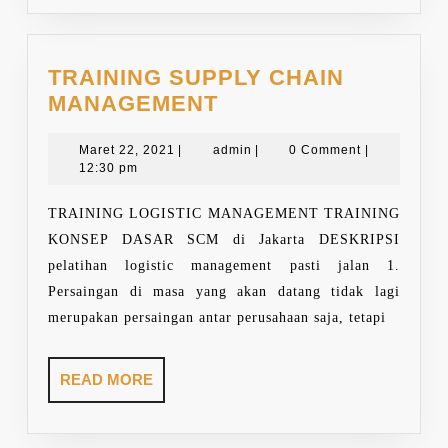
TRAINING SUPPLY CHAIN
TRAINING
MANAGEMENT
SUPPLY
Maret
CHAIN
admin
Maret 22, 2021
|
admin
|
0 Comment
|
22,
12:30 pm
MANAGEMENT
2021
TRAINING LOGISTIC MANAGEMENT TRAINING
KONSEP DASAR SCM di Jakarta DESKRIPSI
pelatihan logistic management pasti jalan 1.
Persaingan di masa yang akan datang tidak lagi
merupakan persaingan antar perusahaan saja, tetapi
READ
READ MORE
MORE