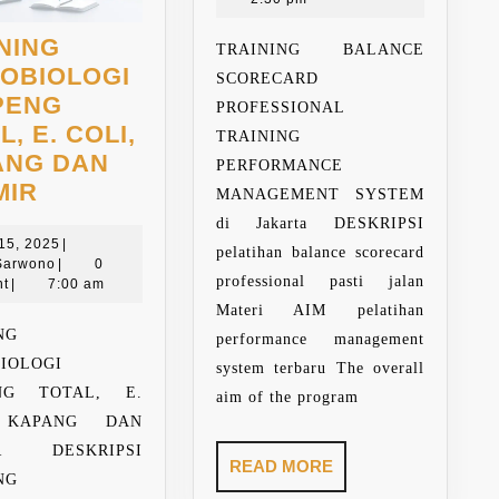
PROF
NING
TRAINING BALANCE
OBIOLOGI
SCORECARD
PENG
PROFESSIONAL
L, E. COLI,
TRAINING
ANG DAN
PERFORMANCE
TRAINING
MIR
MANAGEMENT SYSTEM
MIKROBIOLOGI
di Jakarta DESKRIPSI
LEMPENG
Juli
 15, 2025
|
pelatihan balance scorecard
Paring
15,
Sarwono
|
0
TOTAL,
professional pasti jalan
Sarwono
2025
t
|
7:00 am
E.
Materi AIM pelatihan
COLI,
NG
performance management
KAPANG
IOLOGI
system terbaru The overall
DAN
NG TOTAL, E.
aim of the program
KHAMIR
 KAPANG DAN
R DESKRIPSI
READ
READ MORE
NG
MORE