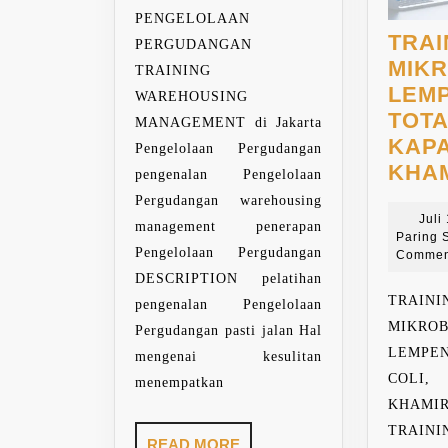
PENGELOLAAN
TRAI
PERGUDANGAN
MIKR
TRAINING
LEM
WAREHOUSING
TOTA
MANAGEMENT di Jakarta
KAP
Pengelolaan Pergudangan
KHA
pengenalan Pengelolaan
Pergudangan warehousing
Juli
management penerapan
Paring 
Pengelolaan Pergudangan
Commen
DESCRIPTION pelatihan
TRAINI
pengenalan Pengelolaan
MIKROB
Pergudangan pasti jalan Hal
LEMPE
mengenai kesulitan
COLI,
menempatkan
KHAMI
TRAINI
READ
READ MORE