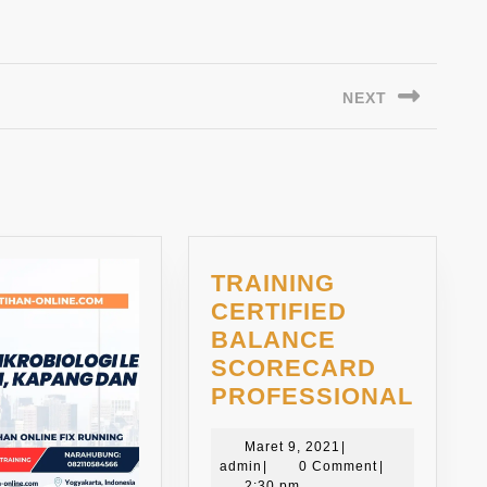
NEXT
Next
post:
TRAINING
CERTIFIED
BALANCE
LAAN
SCORECARD
NGAN
TRAI
PROFESSIONAL
CERT
Maret
BALA
Maret 9, 2021
|
admin
9,
admin
|
0 Comment
|
SCOR
2021
2:30 pm