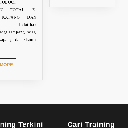
IOLOGI
NG TOTAL, E.
 KAPANG DAN
R Pelatihan
logi lempeng total,
 kapang, dan khamir
READ
 MORE
MORE
ining Terkini
Cari Training