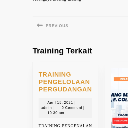
Navigasi
pos
PREVIOUS
Previous
post:
Training Terkait
TRAINING
PENGELOLAAN
TRAINING
PERGUDANGAN
PENGELO
April
PERGUDA
April 15, 2021
|
admin
15,
admin
|
0 Comment
|
2021
10:30 am
TRAINING PENGENALAN