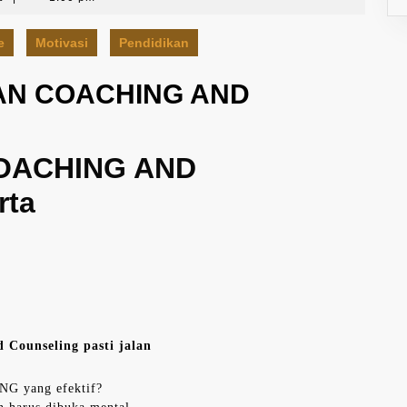
e
Motivasi
Pendidikan
AN COACHING AND
COACHING AND
rta
 Counseling pasti jalan
G yang efektif?