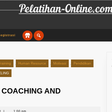
egistrasi
raining
,
Human Resource
,
Motivasi
,
Pendidikan
ELING
 COACHING AND
t
|
1:00 pm