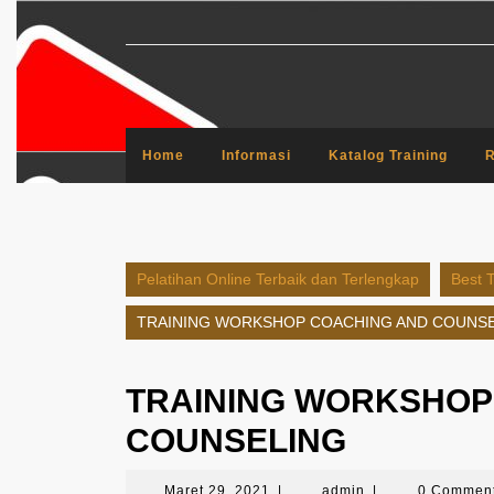
Skip
to
content
Home
Informasi
Katalog Training
R
Pelatihan Online Terbaik dan Terlengkap
Best T
TRAINING WORKSHOP COACHING AND COUNS
TRAINING WORKSHOP
COUNSELING
Maret
admin
Maret 29, 2021
|
admin
|
0 Commen