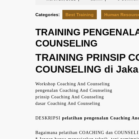
29,
2021
Categories:
Best Training
Human Resourc
TRAINING PENGENAL
COUNSELING
TRAINING PRINSIP 
COUNSELING di Jaka
Workshop Coaching And Counseling
pengenalan Coaching And Counseling
prinsip Coaching And Counseling
dasar Coaching And Counseling
DESKRIPSI
pelatihan pengenalan Coaching And
Bagaimana pelatihan COACHING dan COUNSELIN