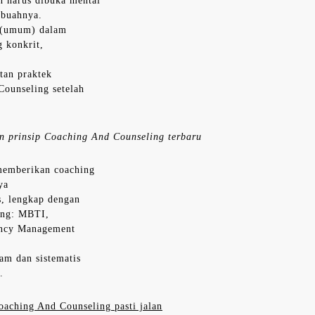
n harus dibuka mental
buahnya.
c (umum) dalam
g konkrit,
tan praktek
ounseling setelah
n prinsip Coaching And Counseling terbaru
 memberikan coaching
ya
s, lengkap dengan
ling: MBTI,
lency Management
am dan sistematis
.
oaching And Counseling pasti jalan