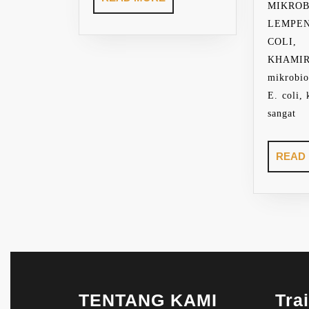
MIKROB
MORE
LEMPE
COLI,
KHAMI
mikrobio
E. coli,
sangat
READ
TENTANG KAMI
Tra