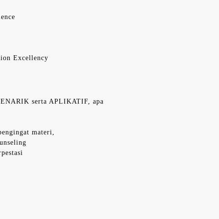
lence
ion Excellency
MENARIK serta APLIKATIF, apa
pengingat materi,
unseling
rpestasi