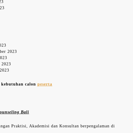
23
023
2023
mber 2023
2023
r 2023
 2023
n kebutuhan calon
peserta
ounseling Bali
langan Praktisi, Akademisi dan Konsultan berpengalaman di