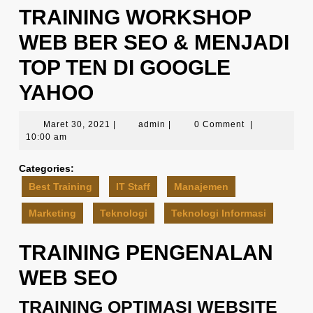
TRAINING WORKSHOP
WEB BER SEO & MENJADI
TOP TEN DI GOOGLE
YAHOO
Maret
admin
Maret 30, 2021
|
admin
|
0 Comment
|
30,
10:00 am
2021
Categories:
Best Training
IT Staff
Manajemen
Marketing
Teknologi
Teknologi Informasi
TRAINING PENGENALAN
WEB SEO
TRAINING OPTIMASI WEBSITE