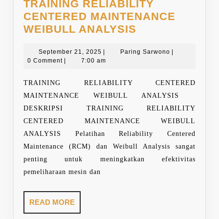
TRAINING RELIABILITY
CENTERED MAINTENANCE
TRAINING
WEIBULL ANALYSIS
RELIABILITY
September
CENTERED
Paring
September 21, 2025
|
Paring Sarwono
|
21,
Sarwono
0 Comment
|
7:00 am
MAINTENANC
2025
WEIBULL
TRAINING RELIABILITY CENTERED
ANALYSIS
MAINTENANCE WEIBULL ANALYSIS
DESKRIPSI TRAINING RELIABILITY
CENTERED MAINTENANCE WEIBULL
ANALYSIS Pelatihan Reliability Centered
Maintenance (RCM) dan Weibull Analysis sangat
penting untuk meningkatkan efektivitas
pemeliharaan mesin dan
READ
READ MORE
MORE