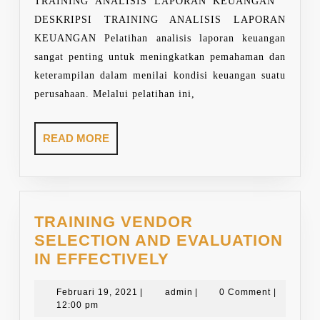
TRAINING ANALISIS LAPORAN KEUANGAN
DESKRIPSI TRAINING ANALISIS LAPORAN
KEUANGAN Pelatihan analisis laporan keuangan
sangat penting untuk meningkatkan pemahaman dan
keterampilan dalam menilai kondisi keuangan suatu
perusahaan. Melalui pelatihan ini,
READ
READ MORE
MORE
TRAINING VENDOR
SELECTION AND EVALUATION
TRAINING
IN EFFECTIVELY
VENDOR
Februari
SELECTION
admin
Februari 19, 2021
|
admin
|
0 Comment
|
19,
12:00 pm
AND
2021