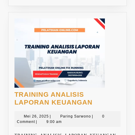
TRAINING ANALISIS
TRAINING
LAPORAN KEUANGAN
ANALISIS
Mei
Paring
LAPORAN
Mei 26, 2025
|
Paring Sarwono
|
0
26,
Sarwono
Comment
|
9:00 am
KEUANGAN
2025