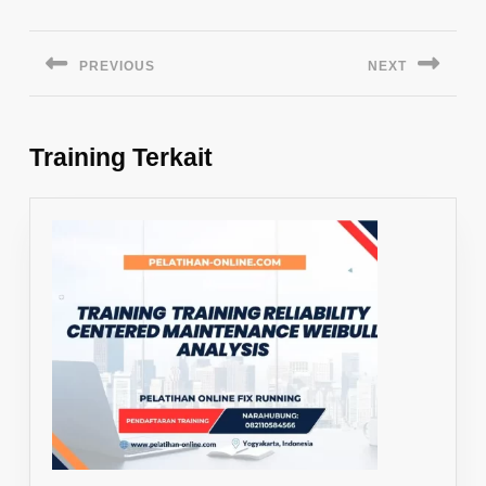
Navigasi
pos
PREVIOUS
NEXT
Previous
Next
post:
post:
Training Terkait