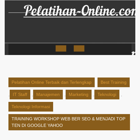
Skip
to
content
Open
Button
Pelatihan Online Terbaik dan Terlengkap
Best Training
,
IT Staff
,
Manajemen
,
Marketing
,
Teknologi
,
Teknologi Informasi
TRAINING WORKSHOP WEB BER SEO & MENJADI TOP
TEN DI GOOGLE YAHOO