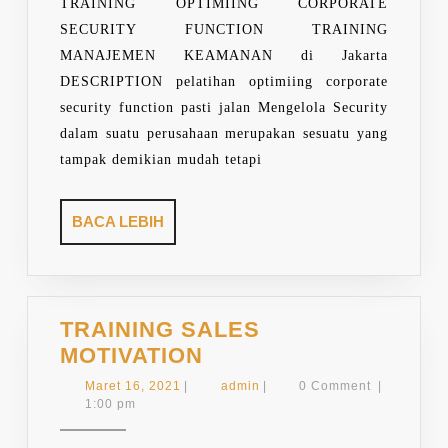
SUPERVISOR
TRAINING OPTIMIING CORPORATE
SECURITY FUNCTION TRAINING
MANAJEMEN KEAMANAN di Jakarta
DESCRIPTION pelatihan optimiing corporate
security function pasti jalan Mengelola Security
dalam suatu perusahaan merupakan sesuatu yang
tampak demikian mudah tetapi
BACA
BACA LEBIH
LEBIH
TRAINING SALES
TRAINING
MOTIVATION
SALES
Maret
admin
Maret 16, 2021
|
admin
|
0 Comment
|
MOTIVATION
16,
1:00 pm
2021