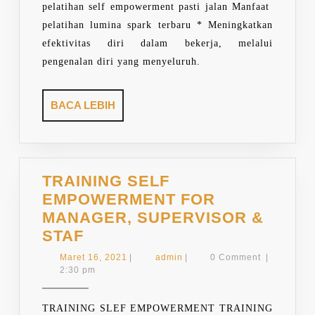
pelatihan self empowerment pasti jalan Manfaat
pelatihan lumina spark terbaru * Meningkatkan
efektivitas diri dalam bekerja, melalui
pengenalan diri yang menyeluruh.
BACA
BACA LEBIH
LEBIH
TRAINING SELF
EMPOWERMENT FOR
MANAGER, SUPERVISOR &
TRAINING
STAF
SELF
Maret
admin
Maret 16, 2021
|
admin
|
0 Comment
|
EMPOWERMENT
16,
2:30 pm
2021
FOR
MANAGER,
TRAINING SLEF EMPOWERMENT TRAINING