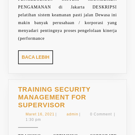
PENGAMANAN di Jakarta DESKRIPSI
pelatihan sistem keamanan pasti jalan Dewasa ini
makin banyak perusahaan / korporasi yang
menyadari pentingnya proses pengelolaan kinerja
(performance
BACA
BACA LEBIH
LEBIH
TRAINING SECURITY
MANAGEMENT FOR
TRAINING
SUPERVISOR
SECURITY
Maret
admin
Maret 16, 2021
|
admin
|
0 Comment
|
MANAGEMENT
16,
1:30 pm
2021
FOR