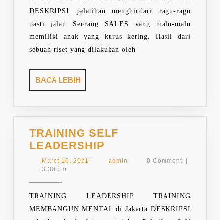
DESKRIPSI pelatihan menghindari ragu-ragu
pasti jalan Seorang SALES yang malu-malu
memiliki anak yang kurus kering. Hasil dari
sebuah riset yang dilakukan oleh
BACA
BACA LEBIH
LEBIH
TRAINING SELF
TRAINING
LEADERSHIP
SELF
Maret
admin
Maret 16, 2021
|
admin
|
0 Comment
|
LEADERSHIP
16,
3:30 pm
2021
TRAINING LEADERSHIP TRAINING
MEMBANGUN MENTAL di Jakarta DESKRIPSI