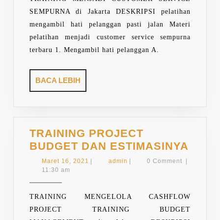
SEMPURNA di Jakarta DESKRIPSI pelatihan
mengambil hati pelanggan pasti jalan Materi
pelatihan menjadi customer service sempurna
terbaru 1. Mengambil hati pelanggan A.
BACA
BACA LEBIH
LEBIH
TRAINING PROJECT
TRAI
BUDGET DAN ESTIMASINYA
PROJ
Maret
admin
Maret 16, 2021
|
admin
|
0 Comment
|
BUD
16,
11:30 am
2021
DAN
ESTI
TRAINING MENGELOLA CASHFLOW
PROJECT TRAINING BUDGET