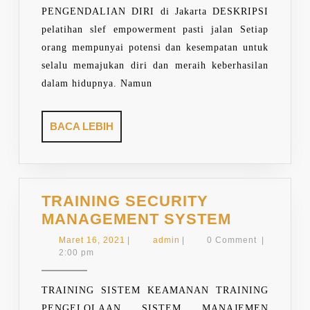
SUPERVISOR
PENGENDALIAN DIRI di Jakarta DESKRIPSI
&
pelatihan slef empowerment pasti jalan Setiap
STAF
orang mempunyai potensi dan kesempatan untuk
selalu memajukan diri dan meraih keberhasilan
dalam hidupnya. Namun
BACA
BACA LEBIH
LEBIH
TRAINING SECURITY
TRAINING
MANAGEMENT SYSTEM
SECURIT
Maret
admin
Maret 16, 2021
|
admin
|
0 Comment
|
MANAGE
16,
2:00 pm
2021
SYSTEM
TRAINING SISTEM KEAMANAN TRAINING
PENGELOLAAN SISTEM MANAJEMEN