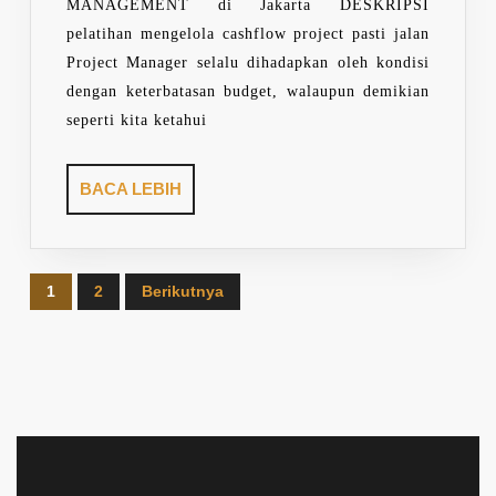
MANAGEMENT di Jakarta DESKRIPSI
pelatihan mengelola cashflow project pasti jalan
Project Manager selalu dihadapkan oleh kondisi
dengan keterbatasan budget, walaupun demikian
seperti kita ketahui
BACA
BACA LEBIH
LEBIH
Paginasi
1
2
Berikutnya
pos