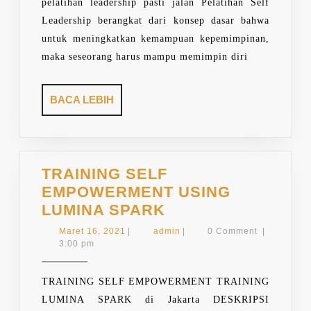
pelatihan leadership pasti jalan Pelatihan Self
Leadership berangkat dari konsep dasar bahwa
untuk meningkatkan kemampuan kepemimpinan,
maka seseorang harus mampu memimpin diri
BACA
BACA LEBIH
LEBIH
TRAINING SELF
EMPOWERMENT USING
TRAINING
LUMINA SPARK
SELF
Maret
admin
Maret 16, 2021
|
admin
|
0 Comment
|
EMPOWERMENT
16,
3:00 pm
2021
USING
LUMINA
TRAINING SELF EMPOWERMENT TRAINING
SPARK
LUMINA SPARK di Jakarta DESKRIPSI