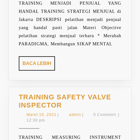
TRAINING MENJADI PENJUAL YANG
HANDAL TRAINING STRATEGI MENJUAL di
Jakarta DESKRIPSI pelatihan menjadi penjual
yang handal pasti jalan Materi Objective
pelatihan strategi menjual terbaru * Merubah
PARADIGMA, Membangun SIKAP MENTAL
BACA
BACA LEBIH
LEBIH
TRAINING SAFETY VALVE
TRAINING
INSPECTOR
SAFETY
Maret
admin
Maret 16, 2021
|
admin
|
0 Comment
|
VALVE
16,
12:30 pm
2021
INSPECTOR
TRAINING MEASURING INSTRUMENT