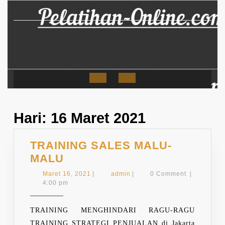
Skip
to
content
Open
Button
Hari:
16 Maret 2021
TRAINING SALES MALU-
TRAINING
MALU
SALES
Maret
admin
Maret 16, 2021
|
admin
|
0 Comment
|
MALU-
16,
4:00 pm
2021
MALU
TRAINING MENGHINDARI RAGU-RAGU
TRAINING STRATEGI PENJUALAN di Jakarta