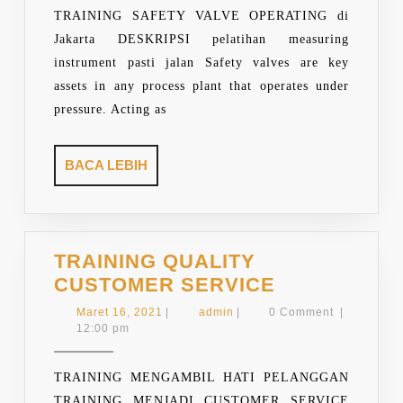
TRAINING SAFETY VALVE OPERATING di
Jakarta DESKRIPSI pelatihan measuring
instrument pasti jalan Safety valves are key
assets in any process plant that operates under
pressure. Acting as
BACA
BACA LEBIH
LEBIH
TRAINING QUALITY
TRAINING
CUSTOMER SERVICE
QUALITY
Maret
admin
Maret 16, 2021
|
admin
|
0 Comment
|
CUSTOMER
16,
12:00 pm
2021
SERVICE
TRAINING MENGAMBIL HATI PELANGGAN
TRAINING MENJADI CUSTOMER SERVICE