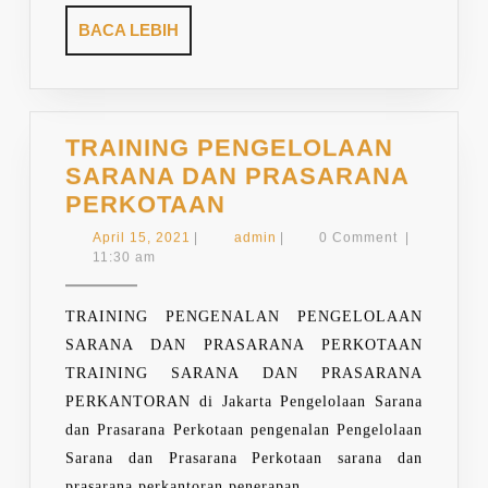
BACA
BACA LEBIH
LEBIH
TRAINING PENGELOLAAN
SARANA DAN PRASARANA
TRAINING
PERKOTAAN
PENGELOLAAN
April
admin
April 15, 2021
|
admin
|
0 Comment
|
SARANA
15,
11:30 am
2021
DAN
PRASARANA
TRAINING PENGENALAN PENGELOLAAN
PERKOTAAN
SARANA DAN PRASARANA PERKOTAAN
TRAINING SARANA DAN PRASARANA
PERKANTORAN di Jakarta Pengelolaan Sarana
dan Prasarana Perkotaan pengenalan Pengelolaan
Sarana dan Prasarana Perkotaan sarana dan
prasarana perkantoran penerapan