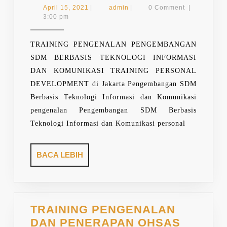
PENGEMBANGAN
April
admin
April 15, 2021
|
admin
|
0 Comment
|
SDM
15,
3:00 pm
2021
BERBASIS
TEKNOLOGI
TRAINING PENGENALAN PENGEMBANGAN
INFORMASI
SDM BERBASIS TEKNOLOGI INFORMASI
DAN
DAN KOMUNIKASI TRAINING PERSONAL
KOMUNIKASI
DEVELOPMENT di Jakarta Pengembangan SDM
Berbasis Teknologi Informasi dan Komunikasi
pengenalan Pengembangan SDM Berbasis
Teknologi Informasi dan Komunikasi personal
BACA
BACA LEBIH
LEBIH
TRAINING PENGENALAN
DAN PENERAPAN OHSAS