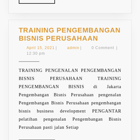
LEBIH
TRAINING PENGEMBANGAN
TRAINING
BISNIS PERUSAHAAN
PENGEMB
April
admin
April 15, 2021
|
admin
|
0 Comment
|
BISNIS
15,
12:30 pm
2021
PERUSAHA
TRAINING PENGENALAN PENGEMBANGAN
BISNIS PERUSAHAAN TRAINING
PENGEMBANGAN BISNIS di Jakarta
Pengembangan Bisnis Perusahaan pengenalan
Pengembangan Bisnis Perusahaan pengembangan
bisnis business development PENGANTAR
pelatihan pengenalan Pengembangan Bisnis
Perusahaan pasti jalan Setiap