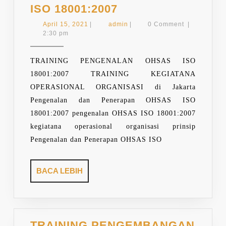
TRAINING
ISO 18001:2007
PENGENALAN
April
admin
April 15, 2021
|
admin
|
0 Comment
|
DAN
15,
2:30 pm
2021
PENERAPAN
OHSAS
TRAINING PENGENALAN OHSAS ISO
ISO
18001:2007 TRAINING KEGIATANA
18001:2007
OPERASIONAL ORGANISASI di Jakarta
Pengenalan dan Penerapan OHSAS ISO
18001:2007 pengenalan OHSAS ISO 18001:2007
kegiatana operasional organisasi prinsip
Pengenalan dan Penerapan OHSAS ISO
BACA
BACA LEBIH
LEBIH
TRAINING PENGEMBANGAN