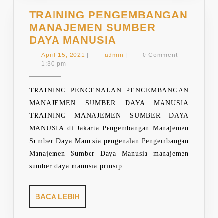
TRAINING PENGEMBANGAN
MANAJEMEN SUMBER
TRAINING
DAYA MANUSIA
PENGEMBANGAN
April
admin
April 15, 2021
|
admin
|
0 Comment
|
MANAJEMEN
15,
1:30 pm
2021
SUMBER
DAYA
TRAINING PENGENALAN PENGEMBANGAN
MANUSIA
MANAJEMEN SUMBER DAYA MANUSIA
TRAINING MANAJEMEN SUMBER DAYA
MANUSIA di Jakarta Pengembangan Manajemen
Sumber Daya Manusia pengenalan Pengembangan
Manajemen Sumber Daya Manusia manajemen
sumber daya manusia prinsip
BACA
BACA LEBIH
LEBIH