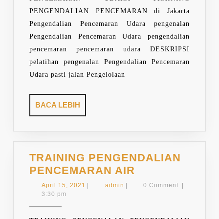
PENGENDALIAN PENCEMARAN di Jakarta
Pengendalian Pencemaran Udara pengenalan
Pengendalian Pencemaran Udara pengendalian
pencemaran pencemaran udara DESKRIPSI
pelatihan pengenalan Pengendalian Pencemaran
Udara pasti jalan Pengelolaan
BACA
BACA LEBIH
LEBIH
TRAINING PENGENDALIAN
TRAINING
PENCEMARAN AIR
PENGENDALI
April
admin
April 15, 2021
|
admin
|
0 Comment
|
PENCEMARAN
15,
3:30 pm
2021
AIR