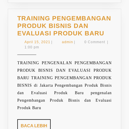
TRAINING PENGEMBANGAN
PRODUK BISNIS DAN
TRAINI
EVALUASI PRODUK BARU
PENGE
April
admin
April 15, 2021
|
admin
|
0 Comment
|
PRODU
15,
1:00 pm
2021
BISNIS
DAN
TRAINING PENGENALAN PENGEMBANGAN
EVALU
PRODUK BISNIS DAN EVALUASI PRODUK
PRODU
BARU TRAINING PENGEMBANGAN PRODUK
BARU
BISNIS di Jakarta Pengembangan Produk Bisnis
dan Evaluasi Produk Baru pengenalan
Pengembangan Produk Bisnis dan Evaluasi
Produk Baru
BACA
BACA LEBIH