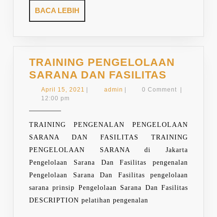
BACA
BACA LEBIH
LEBIH
TRAINING PENGELOLAAN
TRAININ
SARANA DAN FASILITAS
PENGEL
April
admin
April 15, 2021
|
admin
|
0 Comment
|
SARANA
15,
12:00 pm
2021
DAN
FASILIT
TRAINING PENGENALAN PENGELOLAAN
SARANA DAN FASILITAS TRAINING
PENGELOLAAN SARANA di Jakarta
Pengelolaan Sarana Dan Fasilitas pengenalan
Pengelolaan Sarana Dan Fasilitas pengelolaan
sarana prinsip Pengelolaan Sarana Dan Fasilitas
DESCRIPTION pelatihan pengenalan