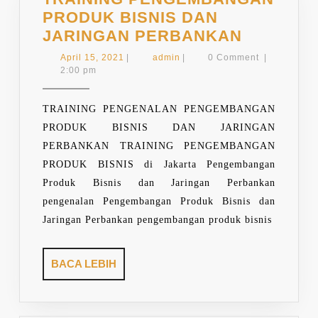
PRODUK BISNIS DAN
TRAININ
JARINGAN PERBANKAN
PENGEM
April
admin
April 15, 2021
|
admin
|
0 Comment
|
PRODUK
15,
2:00 pm
2021
BISNIS
DAN
TRAINING PENGENALAN PENGEMBANGAN
JARINGA
PRODUK BISNIS DAN JARINGAN
PERBAN
PERBANKAN TRAINING PENGEMBANGAN
PRODUK BISNIS di Jakarta Pengembangan
Produk Bisnis dan Jaringan Perbankan
pengenalan Pengembangan Produk Bisnis dan
Jaringan Perbankan pengembangan produk bisnis
BACA
BACA LEBIH
LEBIH