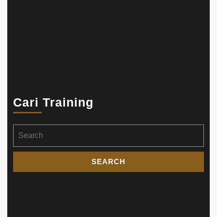
Cari Training
Search
for: