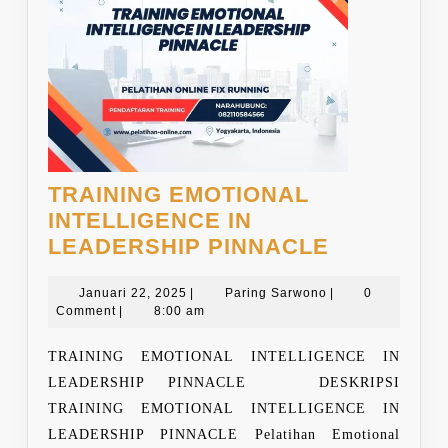
TRAINING EMOTIONAL
INTELLIGENCE IN
TRAINING
LEADERSHIP PINNACLE
EMOTION
Januari
Paring
INTELLIG
Januari 22, 2025
|
Paring Sarwono
|
0
22,
Sarwono
Comment
|
8:00 am
IN
2025
LEADERS
TRAINING EMOTIONAL INTELLIGENCE IN
PINNACL
LEADERSHIP PINNACLE DESKRIPSI
TRAINING EMOTIONAL INTELLIGENCE IN
LEADERSHIP PINNACLE Pelatihan Emotional