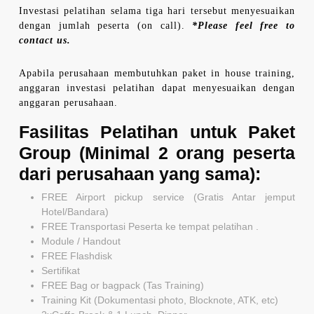
Investasi pelatihan selama tiga hari tersebut menyesuaikan
dengan jumlah peserta (on call).
*Please feel free to
contact us.
Apabila perusahaan membutuhkan paket in house training,
anggaran investasi pelatihan dapat menyesuaikan dengan
anggaran perusahaan.
Fasilitas Pelatihan untuk Paket
Group (Minimal 2 orang peserta
dari perusahaan yang sama):
FREE Airport pickup service (Gratis Antar jemput
Hotel/Bandara)
FREE Transportasi Peserta ke tempat pelatihan .
Module / Handout
FREE Flashdisk
Sertifikat
FREE Bag or bagpack (Tas Training)
Training Kit (Dokumentasi photo, Blocknote, ATK, etc)