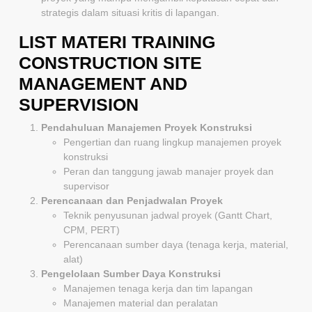
strategis dalam situasi kritis di lapangan.
LIST MATERI TRAINING
CONSTRUCTION SITE
MANAGEMENT AND
SUPERVISION
Pendahuluan Manajemen Proyek Konstruksi
Pengertian dan ruang lingkup manajemen proyek
konstruksi
Peran dan tanggung jawab manajer proyek dan
supervisor
Perencanaan dan Penjadwalan Proyek
Teknik penyusunan jadwal proyek (Gantt Chart,
CPM, PERT)
Perencanaan sumber daya (tenaga kerja, material,
alat)
Pengelolaan Sumber Daya Konstruksi
Manajemen tenaga kerja dan tim lapangan
Manajemen material dan peralatan