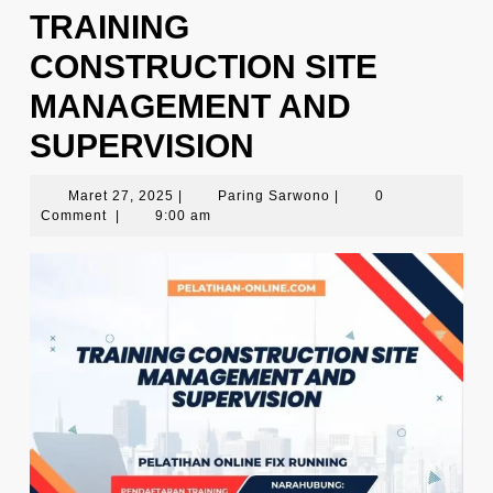
TRAINING
CONSTRUCTION SITE
MANAGEMENT AND
SUPERVISION
Maret
Paring
Maret 27, 2025
|
Paring Sarwono
|
0
27,
Sarwono
Comment
|
9:00 am
2025