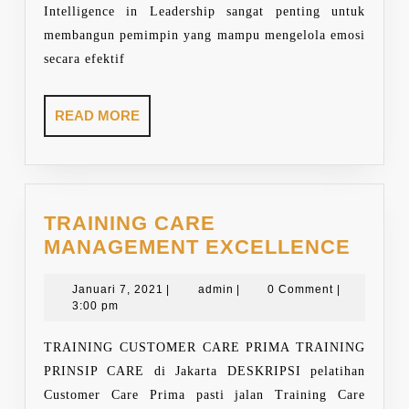
Intelligence in Leadership sangat penting untuk
membangun pemimpin yang mampu mengelola emosi
secara efektif
READ
READ MORE
MORE
TRAINING CARE
TRAI
MANAGEMENT EXCELLENCE
CAR
Januari
admin
MAN
Januari 7, 2021
|
admin
|
0 Comment
|
7,
3:00 pm
EXCE
2021
TRAINING CUSTOMER CARE PRIMA TRAINING
PRINSIP CARE di Jakarta DESKRIPSI pelatihan
Customer Care Prima pasti jalan Training Care