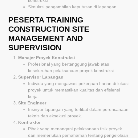
konstruksi
Simulasi pengambilan keputusan di lapangan
PESERTA TRAINING
CONSTRUCTION SITE
MANAGEMENT AND
SUPERVISION
Manajer Proyek Konstruksi
Profesional yang bertanggung jawab atas
keseluruhan pelaksanaan proyek konstruksi.
Supervisor Lapangan
Individu yang mengawasi pekerjaan harian di lokasi
proyek untuk memastikan kualitas dan efisiensi
kerja.
Site Engineer
Insinyur lapangan yang terlibat dalam perencanaan
teknis dan eksekusi proyek.
Kontraktor
Pihak yang menangani pelaksanaan fisik proyek
dan memerlukan pemahaman tentang pengelolaan