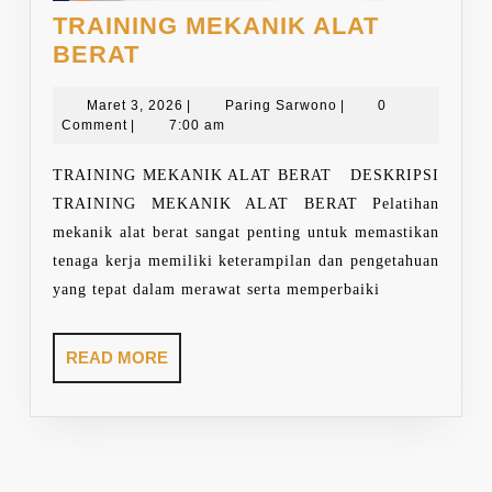
TRAINING MEKANIK ALAT
TRAINING
BERAT
MEKANIK
ALAT
Maret
Paring
Maret 3, 2026
|
Paring Sarwono
|
0
3,
Sarwono
Comment
|
7:00 am
BERAT
2026
TRAINING MEKANIK ALAT BERAT DESKRIPSI
TRAINING MEKANIK ALAT BERAT Pelatihan
mekanik alat berat sangat penting untuk memastikan
tenaga kerja memiliki keterampilan dan pengetahuan
yang tepat dalam merawat serta memperbaiki
READ
READ MORE
MORE