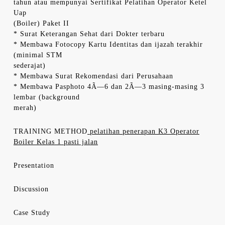
tahun atau mempunyai Sertifikat Pelatihan Operator Ketel
Uap
(Boiler) Paket II
* Surat Keterangan Sehat dari Dokter terbaru
* Membawa Fotocopy Kartu Identitas dan ijazah terakhir
(minimal STM
sederajat)
* Membawa Surat Rekomendasi dari Perusahaan
* Membawa Pasphoto 4Ã—6 dan 2Ã—3 masing-masing 3
lembar (background
merah)
TRAINING METHOD
pelatihan penerapan K3 Operator
Boiler Kelas 1 pasti jalan
Presentation
Discussion
Case Study