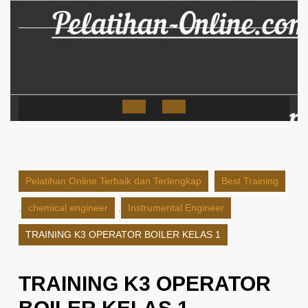
Skip
to
content
Open
Button
Pelatihan Online Terbaik dan Terlengkap
Best Training
,
chemical engineer
,
Instrumental Engineer
TRAINING K3 OPERATOR BOILER KELAS 1
TRAINING K3 OPERATOR