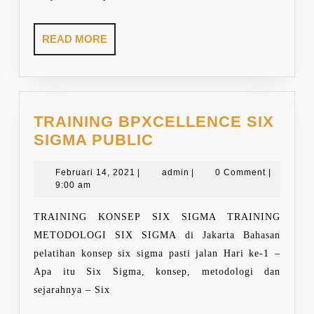
READ
READ MORE
MORE
TRAINING BPXCELLENCE SIX
TRAINING
SIGMA PUBLIC
BPXCELLENCE
Februari
SIX
admin
Februari 14, 2021
|
admin
|
0 Comment
|
14,
9:00 am
SIGMA
2021
PUBLIC
TRAINING KONSEP SIX SIGMA TRAINING
METODOLOGI SIX SIGMA di Jakarta Bahasan
pelatihan konsep six sigma pasti jalan Hari ke-1 –
Apa itu Six Sigma, konsep, metodologi dan
sejarahnya – Six