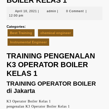
BOILER KELAS 1
April
admin
April 10, 2021
|
admin
|
0 Comment
|
10,
12:00 pm
2021
Categories:
Best Training
chemical engineer
Instrumental Engineer
TRAINING PENGENALAN
K3 OPERATOR BOILER
KELAS 1
TRAINING OPERATOR BOILER
di Jakarta
K3 Operator Boiler Kelas 1
pengenalan K3 Operator Boiler Kelas 1