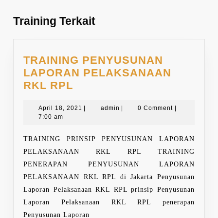
post:
post:
Training Terkait
TRAINING PENYUSUNAN
LAPORAN PELAKSANAAN
TRAINING
RKL RPL
PENYUSUNAN
LAPORAN
April
admin
April 18, 2021
|
admin
|
0 Comment
|
18,
7:00 am
PELAKSANAAN
2021
RKL
TRAINING PRINSIP PENYUSUNAN LAPORAN
RPL
PELAKSANAAN RKL RPL TRAINING
PENERAPAN PENYUSUNAN LAPORAN
PELAKSANAAN RKL RPL di Jakarta Penyusunan
Laporan Pelaksanaan RKL RPL prinsip Penyusunan
Laporan Pelaksanaan RKL RPL penerapan
Penyusunan Laporan