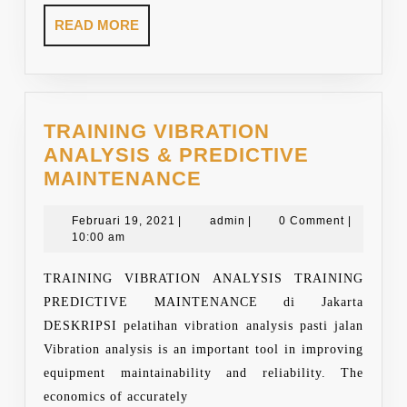
READ
READ MORE
MORE
TRAINING VIBRATION
ANALYSIS & PREDICTIVE
TRAINING
MAINTENANCE
VIBRATION
Februari
ANALYSIS
admin
Februari 19, 2021
|
admin
|
0 Comment
|
19,
10:00 am
&
2021
PREDICTIVE
TRAINING VIBRATION ANALYSIS TRAINING
MAINTENANCE
PREDICTIVE MAINTENANCE di Jakarta
DESKRIPSI pelatihan vibration analysis pasti jalan
Vibration analysis is an important tool in improving
equipment maintainability and reliability. The
economics of accurately