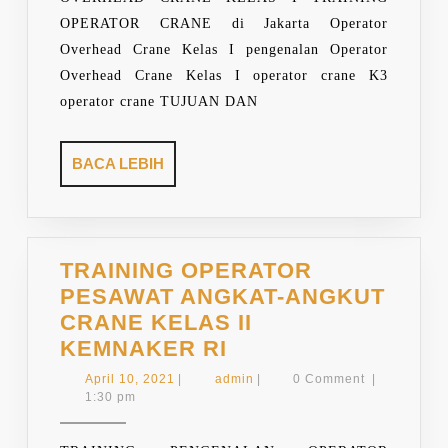
OPERATOR CRANE di Jakarta Operator
Overhead Crane Kelas I pengenalan Operator
Overhead Crane Kelas I operator crane K3
operator crane TUJUAN DAN
BACA
BACA LEBIH
LEBIH
TRAINING OPERATOR
PESAWAT ANGKAT-ANGKUT
CRANE KELAS II
TRAINING
KEMNAKER RI
OPERATOR
April
admin
April 10, 2021
|
admin
|
0 Comment
|
PESAWAT
10,
1:30 pm
2021
ANGKAT-