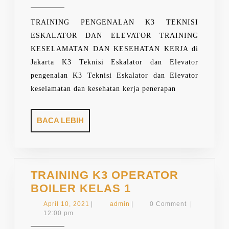
2021
ESKALATOR
DAN
TRAINING PENGENALAN K3 TEKNISI
ELEVATOR
ESKALATOR DAN ELEVATOR TRAINING
KESELAMATAN DAN KESEHATAN KERJA di
Jakarta K3 Teknisi Eskalator dan Elevator
pengenalan K3 Teknisi Eskalator dan Elevator
keselamatan dan kesehatan kerja penerapan
BACA
BACA LEBIH
LEBIH
TRAINING K3 OPERATOR
TRAINING
BOILER KELAS 1
K3
April
admin
April 10, 2021
|
admin
|
0 Comment
|
OPERATOR
10,
12:00 pm
2021
BOILER