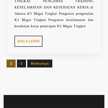
TINGKAT PENGAWAS TRAINING
KESELAMATAN DAN KESEHATAN KERJA di
Jakarta K3 Migas Tingkat Pengawas pengenalan
K3 Migas Tingkat Pengawas keselamatan dan
kesehatan kerja penerapan K3 Migas Tingkat
BACA
BACA LEBIH
LEBIH
Paginasi
1
2
Berikutnya
pos