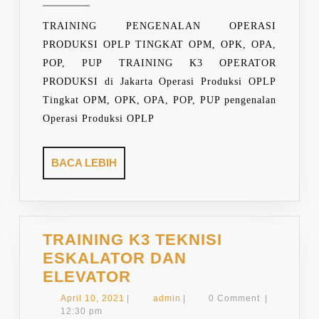
OPLP
TINGK
TRAINING PENGENALAN OPERASI
OPM,
PRODUKSI OPLP TINGKAT OPM, OPK, OPA,
OPK,
POP, PUP TRAINING K3 OPERATOR
OPA,
PRODUKSI di Jakarta Operasi Produksi OPLP
POP,
Tingkat OPM, OPK, OPA, POP, PUP pengenalan
PUP
Operasi Produksi OPLP
BACA
BACA LEBIH
LEBIH
TRAINING K3 TEKNISI
ESKALATOR DAN
TRAINING
ELEVATOR
K3
April
admin
April 10, 2021
|
admin
|
0 Comment
|
TEKNISI
10,
12:30 pm