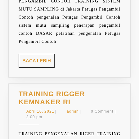
PENGAMBIL CONTOH TRAINING SISTEM
MUTU SAMPLING di Jakarta Petugas Pengambil
Contoh pengenalan Petugas Pengambil Contoh
sistem mutu sampling penerapan pengambil
contoh DASAR pelatihan pengenalan Petugas
Pengambil Contoh
BACA
BACA LEBIH
LEBIH
TRAINING RIGGER
TRAINING
KEMNAKER RI
RIGGER
April
admin
April 10, 2021
|
admin
|
0 Comment
|
KEMNAKER
10,
3:00 pm
2021
RI
TRAINING PENGENALAN RIGER TRAINING