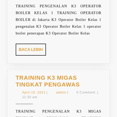
KELAS
TRAINING PENGENALAN K3 OPERATOR
1
BOILER KELAS 1 TRAINING OPERATOR
BOILER di Jakarta K3 Operator Boiler Kelas 1
pengenalan K3 Operator Boiler Kelas 1 operator
boiler penerapan K3 Operator Boiler Kelas
BACA
BACA LEBIH
LEBIH
TRAINING K3 MIGAS
TRAINING
TINGKAT PENGAWAS
K3
April
admin
April 10, 2021
|
admin
|
0 Comment
|
MIGAS
10,
11:30 am
2021
TINGKAT
PENGAWAS
TRAINING PENGENALAN K3 MIGAS