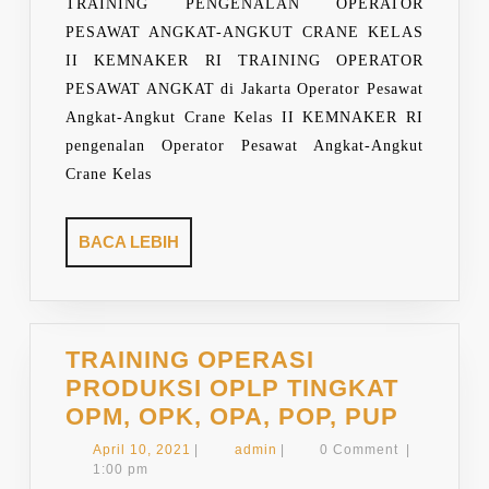
ANGKUT
TRAINING PENGENALAN OPERATOR
CRANE
PESAWAT ANGKAT-ANGKUT CRANE KELAS
KELAS
II KEMNAKER RI TRAINING OPERATOR
II
PESAWAT ANGKAT di Jakarta Operator Pesawat
KEMNAKER
Angkat-Angkut Crane Kelas II KEMNAKER RI
RI
pengenalan Operator Pesawat Angkat-Angkut
Crane Kelas
BACA
BACA LEBIH
LEBIH
TRAINING OPERASI
PRODUKSI OPLP TINGKAT
TRAIN
OPM, OPK, OPA, POP, PUP
OPERA
April
admin
April 10, 2021
|
admin
|
0 Comment
|
PRODU
10,
1:00 pm
2021