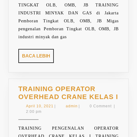
JB
TINGKAT OLB, OMB, JB TRAINING
MIGAS
INDUSTRI MINYAK DAN GAS di Jakarta
Pemboran Tingkat OLB, OMB, JB Migas
pengenalan Pemboran Tingkat OLB, OMB, JB
industri minyak dan gas
BACA
BACA LEBIH
LEBIH
TRAINING OPERATOR
TRAI
OVERHEAD CRANE KELAS I
OPE
April
admin
April 10, 2021
|
admin
|
0 Comment
|
OVE
10,
2:00 pm
2021
CRA
KEL
TRAINING PENGENALAN OPERATOR
I
OVERHEAD CRANE KELAS I TRAINING