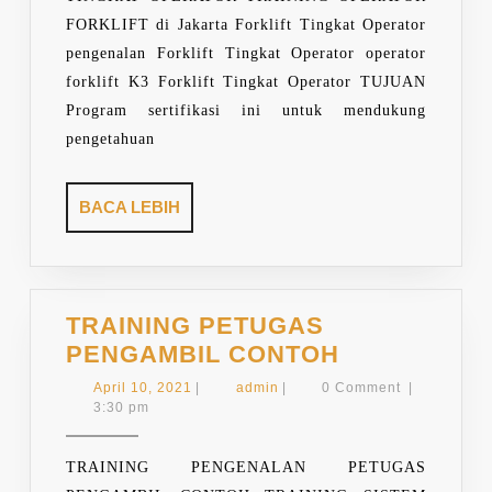
FORKLIFT di Jakarta Forklift Tingkat Operator
pengenalan Forklift Tingkat Operator operator
forklift K3 Forklift Tingkat Operator TUJUAN
Program sertifikasi ini untuk mendukung
pengetahuan
BACA
BACA LEBIH
LEBIH
TRAINING PETUGAS
TRAINING
PENGAMBIL CONTOH
PETUGAS
April
admin
April 10, 2021
|
admin
|
0 Comment
|
PENGAMBI
10,
3:30 pm
2021
CONTOH
TRAINING PENGENALAN PETUGAS