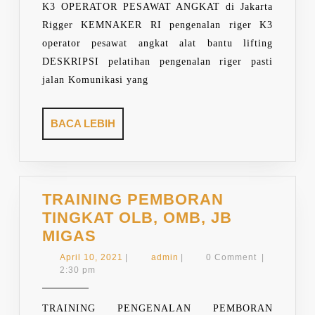
K3 OPERATOR PESAWAT ANGKAT di Jakarta
Rigger KEMNAKER RI pengenalan riger K3
operator pesawat angkat alat bantu lifting
DESKRIPSI pelatihan pengenalan riger pasti
jalan Komunikasi yang
BACA
BACA LEBIH
LEBIH
TRAINING PEMBORAN
TINGKAT OLB, OMB, JB
TRAINING
MIGAS
PEMBORAN
April
admin
April 10, 2021
|
admin
|
0 Comment
|
TINGKAT
10,
2:30 pm
2021
OLB,
OMB,
TRAINING PENGENALAN PEMBORAN