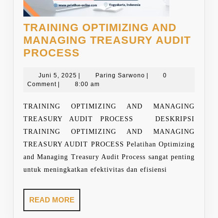
TRAINING OPTIMIZING AND
MANAGING TREASURY AUDIT
TRAINING
PROCESS
OPTIMIZING
Juni
AND
Paring
Juni 5, 2025
|
Paring Sarwono
|
0
5,
Sarwono
Comment
|
8:00 am
MANAGING
2025
TREASURY
TRAINING OPTIMIZING AND MANAGING
AUDIT
TREASURY AUDIT PROCESS DESKRIPSI
PROCESS
TRAINING OPTIMIZING AND MANAGING
TREASURY AUDIT PROCESS Pelatihan Optimizing
and Managing Treasury Audit Process sangat penting
untuk meningkatkan efektivitas dan efisiensi
READ
READ MORE
MORE