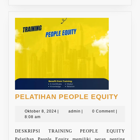
PELA
PELATIHAN PEOPLE EQUITY
PEOP
Oktober
admin
EQUI
Oktober 8, 2024
|
admin
|
0 Comment
|
8,
8:08 am
2024
DESKRIPSI TRAINING PEOPLE EQUITY
Pelatihan People Equity memiliki peran penting