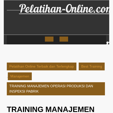
Skip
to
content
Open
Button
Pelatihan Online Terbaik dan Terlengkap
Best Training
,
Manajemen
TRAINING MANAJEMEN OPERASI PRODUKSI DAN
INSPEKSI PABRIK
TRAINING MANAJEMEN