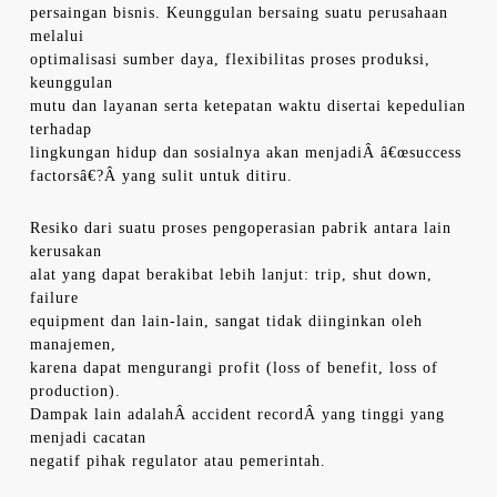
persaingan bisnis. Keunggulan bersaing suatu perusahaan
melalui
optimalisasi sumber daya, flexibilitas proses produksi,
keunggulan
mutu dan layanan serta ketepatan waktu disertai kepedulian
terhadap
lingkungan hidup dan sosialnya akan menjadiÂ â€œsuccess
factorsâ€?Â yang sulit untuk ditiru.
Resiko dari suatu proses pengoperasian pabrik antara lain
kerusakan
alat yang dapat berakibat lebih lanjut: trip, shut down,
failure
equipment dan lain-lain, sangat tidak diinginkan oleh
manajemen,
karena dapat mengurangi profit (loss of benefit, loss of
production).
Dampak lain adalahÂ accident recordÂ yang tinggi yang
menjadi cacatan
negatif pihak regulator atau pemerintah.