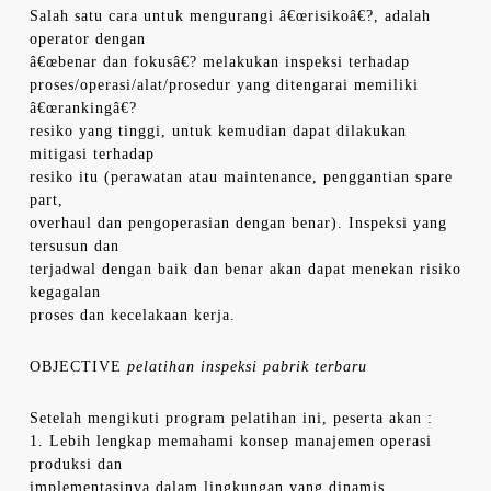
Salah satu cara untuk mengurangi â€œrisikoâ€?, adalah
operator dengan
â€œbenar dan fokusâ€? melakukan inspeksi terhadap
proses/operasi/alat/prosedur yang ditengarai memiliki
â€œrankingâ€?
resiko yang tinggi, untuk kemudian dapat dilakukan
mitigasi terhadap
resiko itu (perawatan atau maintenance, penggantian spare
part,
overhaul dan pengoperasian dengan benar). Inspeksi yang
tersusun dan
terjadwal dengan baik dan benar akan dapat menekan risiko
kegagalan
proses dan kecelakaan kerja.
OBJECTIVE
pelatihan inspeksi pabrik terbaru
Setelah mengikuti program pelatihan ini, peserta akan :
1. Lebih lengkap memahami konsep manajemen operasi
produksi dan
implementasinya dalam lingkungan yang dinamis.