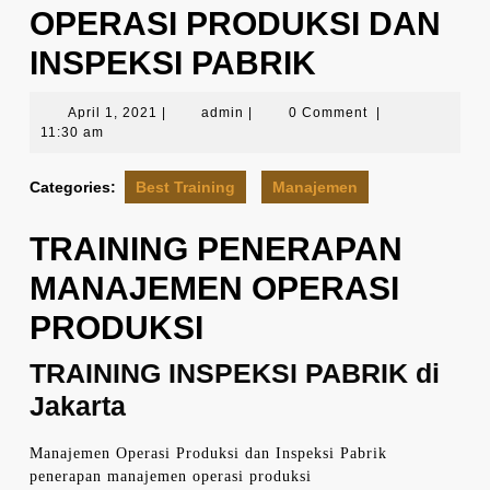
OPERASI PRODUKSI DAN
INSPEKSI PABRIK
April
admin
April 1, 2021
|
admin
|
0 Comment
|
1,
11:30 am
2021
Categories:
Best Training
Manajemen
TRAINING PENERAPAN
MANAJEMEN OPERASI
PRODUKSI
TRAINING INSPEKSI PABRIK di
Jakarta
Manajemen Operasi Produksi dan Inspeksi Pabrik
penerapan manajemen operasi produksi