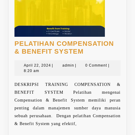
PELATIHAN COMPENSATION
PELATIHAN
& BENEFIT SYSTEM
COMPENSATI
April
admin
&
April 22, 2024
|
admin
|
0 Comment
|
22,
8:20 am
BENEFIT
2024
SYSTEM
DESKRIPSI TRAINING COMPENSATION &
BENEFIT SYSTEM Pelatihan mengenai
Compensation & Benefit System memiliki peran
penting dalam manajemen sumber daya manusia
sebuah perusahaan. Dengan pelatihan Compensation
& Benefit System yang efektif,