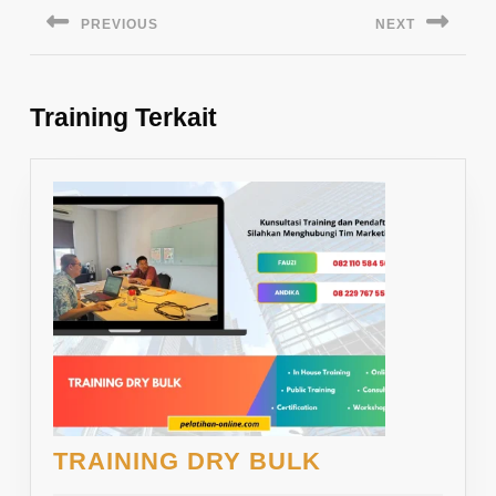
pos
PREVIOUS
NEXT
Previous
Next
post:
post:
Training Terkait
TRAINING
TRAINING DRY BULK
DRY