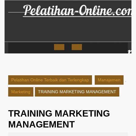
Skip
to
content
Open
Button
Pelatihan Online Terbaik dan Terlengkap
Manajemen
,
Marketing
TRAINING MARKETING MANAGEMENT
TRAINING MARKETING
MANAGEMENT