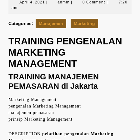
April
admin
April 4, 2021
|
admin
|
0 Comment
|
7:20
4,
am
2021
Categories:
Manajemen
Marketing
TRAINING PENGENALAN
MARKETING
MANAGEMENT
TRAINING MANAJEMEN
PEMASARAN di Jakarta
Marketing Management
pengenalan Marketing Management
manajemen pemasaran
prinsip Marketing Management
DESCRIPTION
pelatihan pengenalan Marketing