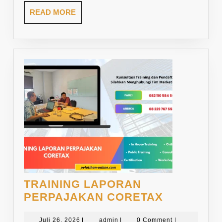
READ
READ MORE
MORE
TRAINING LAPORAN
TRAINING
PERPAJAKAN CORETAX
LAPORAN
Juli
admin
Juli 26, 2026
|
admin
|
0 Comment
|