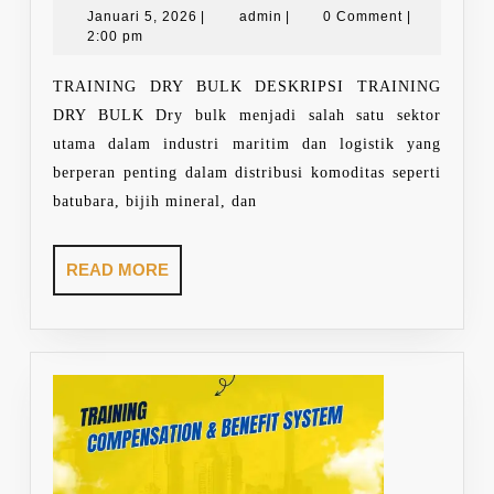
Januari
admin
BULK
Januari 5, 2026
|
admin
|
0 Comment
|
5,
2:00 pm
2026
TRAINING DRY BULK DESKRIPSI TRAINING
DRY BULK Dry bulk menjadi salah satu sektor
utama dalam industri maritim dan logistik yang
berperan penting dalam distribusi komoditas seperti
batubara, bijih mineral, dan
READ
READ MORE
MORE