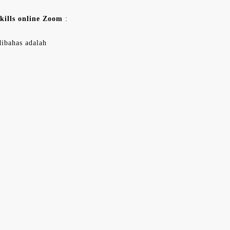
Skills online Zoom
:
dibahas adalah