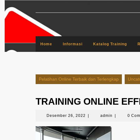
Skip
to
content
Home
Informasi
Katalog Training
R
Pelatihan Online Terbaik dan Terlengkap
Uncat
TRAINING ONLINE EFF
Desember
admin
Desember 26, 2022
|
admin
|
0 Co
26,
2022