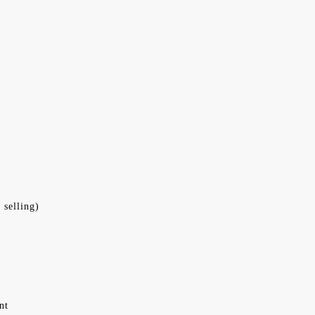
 selling)
nt