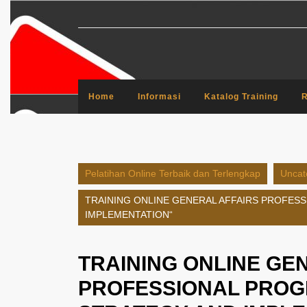
Skip
to
content
Home
Informasi
Katalog Training
R
Pelatihan Online Terbaik dan Terlengkap
Uncat
TRAINING ONLINE GENERAL AFFAIRS PROFES
IMPLEMENTATION“
TRAINING ONLINE GE
PROFESSIONAL PROG