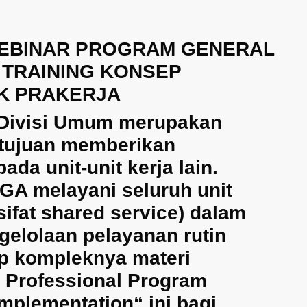
WEBINAR PROGRAM GENERAL
 TRAINING KONSEP
UK PRAKERJA
u Divisi Umum merupakan
rtujuan memberikan
da unit-unit kerja lain.
A melayani seluruh unit
sifat shared service) dalam
gelolaan pelayanan rutin
p kompleknya materi
s Professional Program
mplementation“ ini bagi