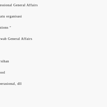
essional General Affairs
uatu organisasi
tions “
awab General Affairs
rsihan
pool
erasional, dll