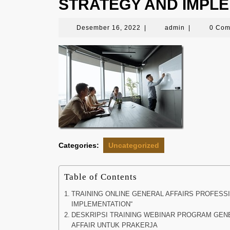
STRATEGY AND IMPL
Desember
admin
Desember 16, 2022
|
admin
|
0 Co
16,
2022
Categories:
Uncategorized
Table of Contents
TRAINING ONLINE GENERAL AFFAIRS PROFESS
IMPLEMENTATION“
DESKRIPSI TRAINING WEBINAR PROGRAM GEN
AFFAIR UNTUK PRAKERJA