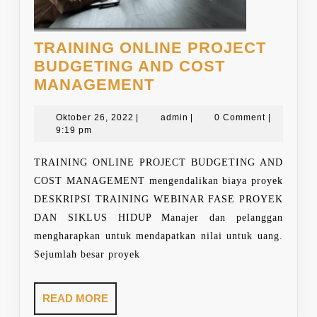
TRAINING ONLINE PROJECT
BUDGETING AND COST
TRAINING
MANAGEMENT
ONLINE
Oktober
PROJECT
admin
Oktober 26, 2022
|
admin
|
0 Comment
|
26,
9:19 pm
BUDGETING
2022
AND
TRAINING ONLINE PROJECT BUDGETING AND
COST
COST MANAGEMENT mengendalikan biaya proyek
MANAGEMENT
DESKRIPSI TRAINING WEBINAR FASE PROYEK
DAN SIKLUS HIDUP Manajer dan pelanggan
mengharapkan untuk mendapatkan nilai untuk uang.
Sejumlah besar proyek
READ
READ MORE
MORE