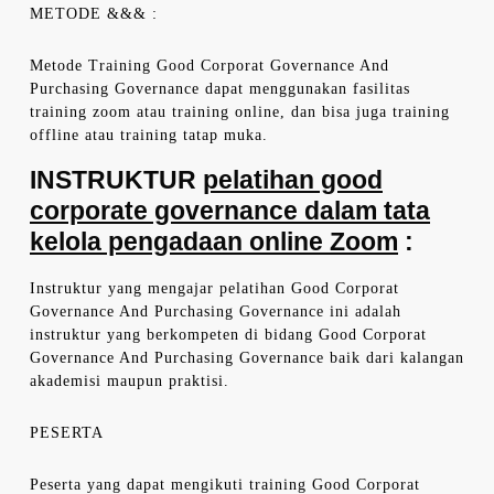
METODE &&& :
Metode Training Good Corporat Governance And
Purchasing Governance dapat menggunakan fasilitas
training zoom atau training online, dan bisa juga training
offline atau training tatap muka.
INSTRUKTUR
pelatihan good
corporate governance dalam tata
kelola pengadaan online Zoom
:
Instruktur yang mengajar pelatihan Good Corporat
Governance And Purchasing Governance ini adalah
instruktur yang berkompeten di bidang Good Corporat
Governance And Purchasing Governance baik dari kalangan
akademisi maupun praktisi.
PESERTA
Peserta yang dapat mengikuti training Good Corporat