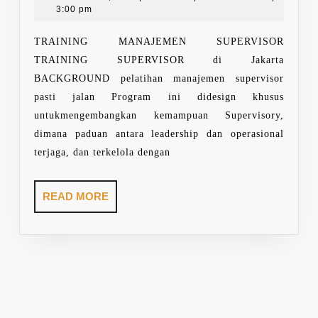
25,
3:00 pm
2021
TRAINING MANAJEMEN SUPERVISOR
TRAINING SUPERVISOR di Jakarta
BACKGROUND pelatihan manajemen supervisor
pasti jalan Program ini didesign khusus
untukmengembangkan kemampuan Supervisory,
dimana paduan antara leadership dan operasional
terjaga, dan terkelola dengan
READ
READ MORE
MORE