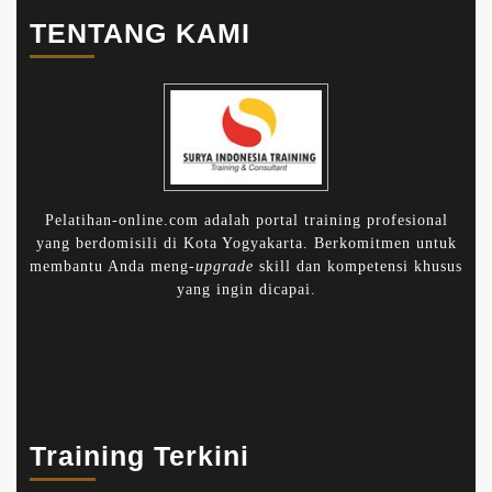
TENTANG KAMI
Pelatihan-online.com adalah portal training profesional
yang berdomisili di Kota Yogyakarta. Berkomitmen untuk
membantu Anda meng-
upgrade
skill dan kompetensi khusus
yang ingin dicapai.
Training Terkini