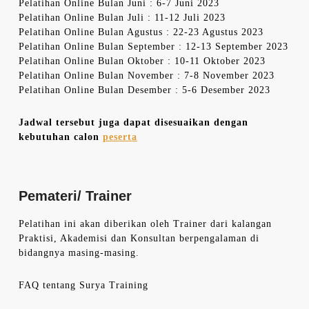
Pelatihan Online Bulan Juni : 6-7 Juni 2023
Pelatihan Online Bulan Juli : 11-12 Juli 2023
Pelatihan Online Bulan Agustus : 22-23 Agustus 2023
Pelatihan Online Bulan September : 12-13 September 2023
Pelatihan Online Bulan Oktober : 10-11 Oktober 2023
Pelatihan Online Bulan November : 7-8 November 2023
Pelatihan Online Bulan Desember : 5-6 Desember 2023
Jadwal tersebut juga dapat disesuaikan dengan
kebutuhan calon
peserta
Pemateri/ Trainer
Pelatihan ini akan diberikan oleh Trainer dari kalangan
Praktisi, Akademisi dan Konsultan berpengalaman di
bidangnya masing-masing.
FAQ tentang Surya Training