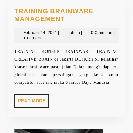
TRAINING BRAINWARE
TRAINING
MANAGEMENT
BRAINWARE
Februari
MANAGEMENT
admin
Februari 14, 2021
|
admin
|
0 Comment
|
14,
10:30 am
2021
TRAINING KONSEP BRAINWARE TRAINING
CREATIVE BRAIN di Jakarta DESKRIPSI pelatihan
konsep brainware pasti jalan Dalam menghadapi era
globalisasi dan persaingan yang ketat antar
competitor saat ini, maka Sumber Daya Manusia
READ
READ MORE
MORE