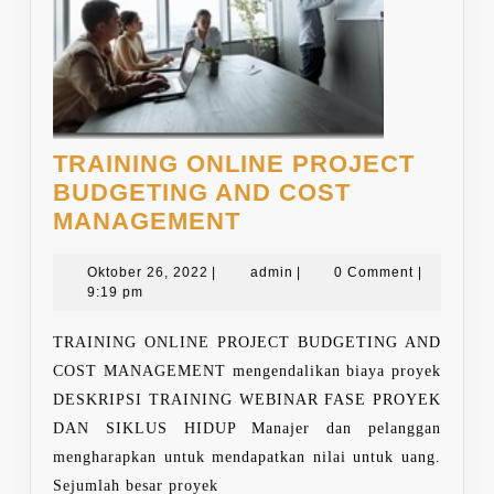
TRAINING ONLINE PROJECT
BUDGETING AND COST
TRAINING
MANAGEMENT
ONLINE
Oktober
PROJECT
admin
Oktober 26, 2022
|
admin
|
0 Comment
|
26,
9:19 pm
BUDGETING
2022
AND
TRAINING ONLINE PROJECT BUDGETING AND
COST
COST MANAGEMENT mengendalikan biaya proyek
MANAGEMENT
DESKRIPSI TRAINING WEBINAR FASE PROYEK
DAN SIKLUS HIDUP Manajer dan pelanggan
mengharapkan untuk mendapatkan nilai untuk uang.
Sejumlah besar proyek