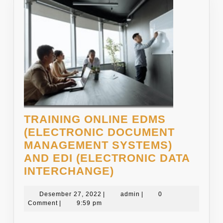
TRAINING ONLINE EDMS
(ELECTRONIC DOCUMENT
MANAGEMENT SYSTEMS)
AND EDI (ELECTRONIC DATA
TRAINING
INTERCHANGE)
ONLINE
Desember
EDMS
admin
Desember 27, 2022
|
admin
|
0
27,
Comment
|
9:59 pm
(ELECTRONIC
2022
DOCUMENT