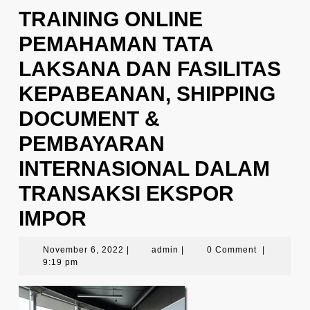
TRAINING ONLINE
PEMAHAMAN TATA
LAKSANA DAN FASILITAS
KEPABEANAN, SHIPPING
DOCUMENT &
PEMBAYARAN
INTERNASIONAL DALAM
TRANSAKSI EKSPOR
IMPOR
November
admin
November 6, 2022
|
admin
|
0 Comment
|
6,
9:19 pm
2022