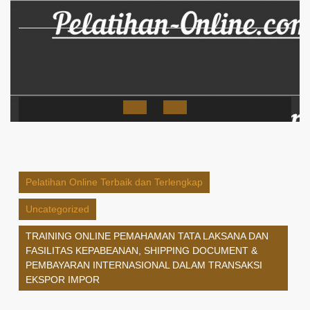
Skip
to
content
Open
Button
Pelatihan Online Terbaik dan Terlengkap
Uncategorized
TRAINING ONLINE PEMAHAMAN TATA LAKSANA DAN
FASILITAS KEPABEANAN, SHIPPING DOCUMENT &
PEMBAYARAN INTERNASIONAL DALAM TRANSAKSI
EKSPOR IMPOR