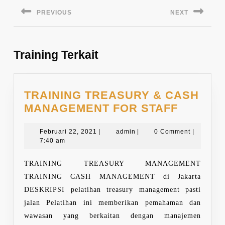
pos
PREVIOUS
NEXT
Previous
Next
post:
post:
Training Terkait
TRAINING TREASURY & CASH
TRAINI
MANAGEMENT FOR STAFF
TREAS
Februari
admin
&
Februari 22, 2021
|
admin
|
0 Comment
|
22,
7:40 am
CASH
2021
MANAG
TRAINING TREASURY MANAGEMENT
FOR
TRAINING CASH MANAGEMENT di Jakarta
STAFF
DESKRIPSI pelatihan treasury management pasti
jalan Pelatihan ini memberikan pemahaman dan
wawasan yang berkaitan dengan manajemen