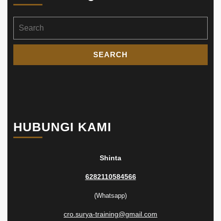
Search
for:
HUBUNGI KAMI
Shinta
6282110584566
(Whatsapp)
cro.surya-training@gmail.com