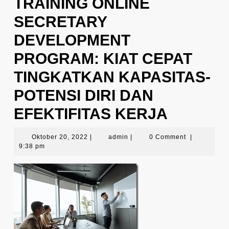
TRAINING ONLINE
SECRETARY
DEVELOPMENT
PROGRAM: KIAT CEPAT
TINGKATKAN KAPASITAS-
POTENSI DIRI DAN
EFEKTIFITAS KERJA
Oktober
admin
Oktober 20, 2022
|
admin
|
0 Comment
|
20,
9:38 pm
2022