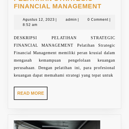
PELATI
FINANCIAL MANAGEMENT
STRATE
Agustus
admin
FINANC
Agustus 12, 2023
|
admin
|
0 Comment
|
12,
8:52 am
MANAG
2023
DESKRIPSI PELATIHAN STRATEGIC
FINANCIAL MANAGEMENT Pelatihan Strategic
Financial Management memiliki peran krusial dalam
mengasah kemampuan pengelolaan keuangan
perusahaan. Dengan pelatihan ini, para profesional
keuangan dapat memahami strategi yang tepat untuk
READ
READ MORE
MORE