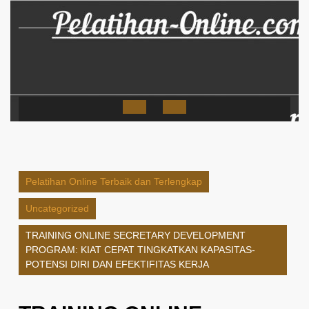
Skip
to
content
Open
Button
Pelatihan Online Terbaik dan Terlengkap
Uncategorized
TRAINING ONLINE SECRETARY DEVELOPMENT
PROGRAM: KIAT CEPAT TINGKATKAN KAPASITAS-
POTENSI DIRI DAN EFEKTIFITAS KERJA