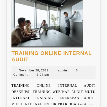
TRAINING ONLINE INTERNAL
TRAINING
AUDIT
ONLINE
INTERNAL
November
admin
November 28, 2022
|
admin
|
0
28,
Comment
|
3:04 pm
AUDIT
2022
TRAINING ONLINE INTERNAL AUDIT
DESKRIPSI TRAINING WEBINAR AUDIT MUTU
INTERNAL TRAINING PENERAPAN AUDIT
MUTU INTERNAL UNTUK PRAKERJA Audit mutu