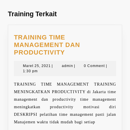
post:
post:
Training Terkait
TRAINING TIME
MANAGEMENT DAN
TRAINING
PRODUCTIVITY
TIME
Maret
MANAGEMENT
admin
Maret 25, 2021
|
admin
|
0 Comment
|
25,
1:30 pm
DAN
2021
PRODUCTIVITY
TRAINING TIME MANAGEMENT TRAINING
MENINGKATKAN PRODUCTIVITY di Jakarta time
management dan productivity time management
meningkatkan productivity motivasi diri
DESKRIPSI pelatihan time management pasti jalan
Manajemen waktu tidak mudah bagi setiap