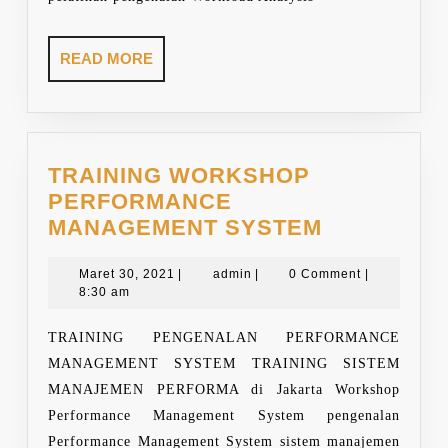
READ
READ MORE
MORE
TRAINING WORKSHOP
PERFORMANCE
TRAINING
MANAGEMENT SYSTEM
WORKSHO
Maret
admin
PERFORM
Maret 30, 2021
|
admin
|
0 Comment
|
30,
8:30 am
MANAGEM
2021
SYSTEM
TRAINING PENGENALAN PERFORMANCE
MANAGEMENT SYSTEM TRAINING SISTEM
MANAJEMEN PERFORMA di Jakarta Workshop
Performance Management System pengenalan
Performance Management System sistem manajemen