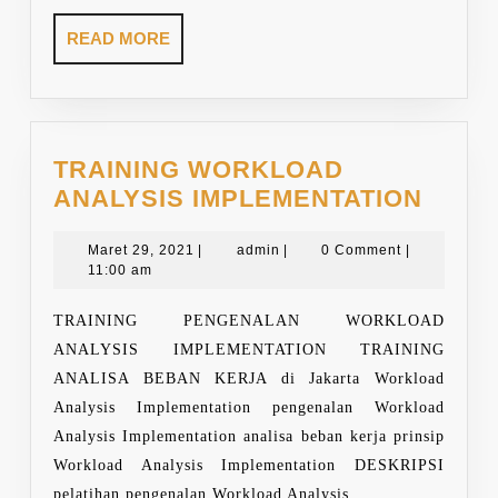
READ
READ MORE
MORE
TRAINING WORKLOAD
TRAI
ANALYSIS IMPLEMENTATION
WOR
Maret
admin
ANAL
Maret 29, 2021
|
admin
|
0 Comment
|
29,
11:00 am
IMPL
2021
TRAINING PENGENALAN WORKLOAD
ANALYSIS IMPLEMENTATION TRAINING
ANALISA BEBAN KERJA di Jakarta Workload
Analysis Implementation pengenalan Workload
Analysis Implementation analisa beban kerja prinsip
Workload Analysis Implementation DESKRIPSI
pelatihan pengenalan Workload Analysis