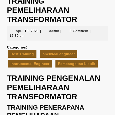
TRAINING
PEMELIHARAAN
TRANSFORMATOR
April
admin
April 13, 2021
|
admin
|
0 Comment
|
13,
12:30 pm
2021
Categories:
Best Training
chemical engineer
Instrumental Engineer
Pembangkitan Listrik
TRAINING PENGENALAN
PEMELIHARAAN
TRANSFORMATOR
TRAINING PENERAPANA