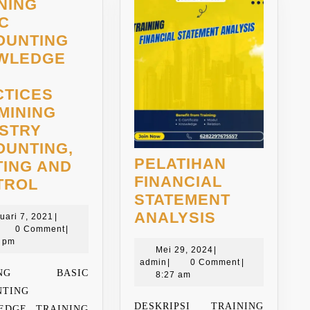
NING
C
OUNTING
WLEDGE
CTICES
MINING
USTRY
OUNTING,
PELATIHAN
ING AND
FINANCIAL
TRAINING
TROL
STATEMENT
BASIC
PELATIHAN
ANALYSIS
ACCOUNTING
Februari
uari 7, 2021
|
dmin
7,
0 Comment
|
FINANCIAL
KNOWLEDGE
2021
0 pm
Mei
STATEMEN
Mei 29, 2024
|
AND
admin
29,
admin
|
0 Comment
|
ANALYSIS
PRACTICES
NING BASIC
2024
8:27 am
FOR
NTING
MINING
DESKRIPSI TRAINING
EDGE TRAINING