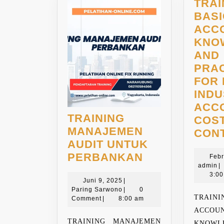
TRAI
BASI
ACC
KNO
AND
PRA
FOR 
IND
ACC
TRAINING
COST
MANAJEMEN
CON
AUDIT UNTUK
TRAINING
PERBANKAN
Febr
a
admin
|
MANAJEMEN
3:0
Juni
AUDIT
Juni 9, 2025
|
9,
Paring
Paring Sarwono
|
0
UNTUK
TRAI
2025
Sarwono
Comment
|
8:00 am
PERBANKAN
ACCOU
TRAINING MANAJEMEN
KNOWL