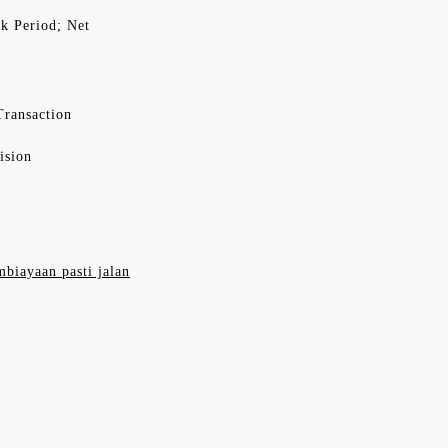
ck Period; Net
Transaction
ision
mbiayaan pasti jalan