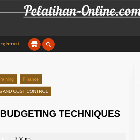
egistrasi
raining
,
Finance
ES AND COST CONTROL
 BUDGETING TECHNIQUES
t
|
3:30 pm