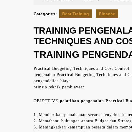
21,
2021
Categories:
Best Training
Finance
TRAINING PENGENAL
TECHNIQUES AND CO
TRAINING PENGENDAL
Practical Budgeting Techniques and Cost Control
pengenalan Practical Budgeting Techniques and Co
pengendalian biaya
prinsip teknik pembiayaan
OBJECTIVE
pelatihan pengenalan Practical Bud
1. Memberikan pemahaman secara menyeluruh men
2. Memahami hubungan antara Budget dan Strateg
3. Meningkatkan kemampuan peserta dalam membu