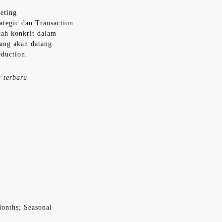
eting
tegic dan Transaction
kah konkrit dalam
yang akan datang
eduction.
 terbaru
Months; Seasonal