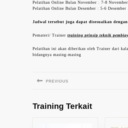
Pelatihan Online Bulan November : 7-8 Novembe
Pelatihan Online Bulan Desember : 5-6 Desember
Jadwal tersebut juga dapat disesuaikan denga
Pemateri/ Trainer
training prinsip teknik pembia
Pelatihan ini akan diberikan oleh Trainer dari ka
bidangnya masing-masing
Navigasi
pos
PREVIOUS
Previous
post:
Training Terkait