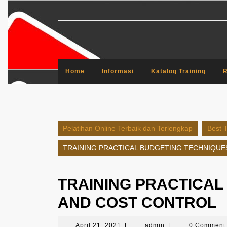
Skip
to
content
Home
Informasi
Katalog Training
R
Pelatihan Online Terbaik dan Terlengkap
Best T
TRAINING PRACTICAL BUDGETING TECHNIQU
TRAINING PRACTICAL
AND COST CONTROL
April
admin
April 21, 2021
|
admin
|
0 Commen