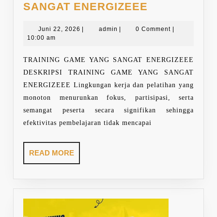
TRAINING
SANGAT ENERGIZEEE
GAME
Juni
admin
YANG
Juni 22, 2026
|
admin
|
0 Comment
|
22,
10:00 am
SANGAT
2026
ENERGIZEE
TRAINING GAME YANG SANGAT ENERGIZEEE
DESKRIPSI TRAINING GAME YANG SANGAT
ENERGIZEEE Lingkungan kerja dan pelatihan yang
monoton menurunkan fokus, partisipasi, serta
semangat peserta secara signifikan sehingga
efektivitas pembelajaran tidak mencapai
READ
READ MORE
MORE