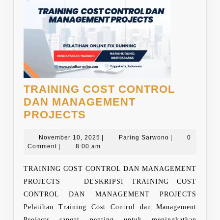
TRAINING COST CONTROL
DAN MANAGEMENT
TRAINING
PROJECTS
COST
CONTROL
November
Paring
November 10, 2025
|
Paring Sarwono
|
0
10,
Sarwono
Comment
|
8:00 am
DAN
2025
MANAGEMENT
TRAINING COST CONTROL DAN MANAGEMENT
PROJECTS
PROJECTS DESKRIPSI TRAINING COST
CONTROL DAN MANAGEMENT PROJECTS
Pelatihan Training Cost Control dan Management
Projects sangat penting untuk meningkatkan