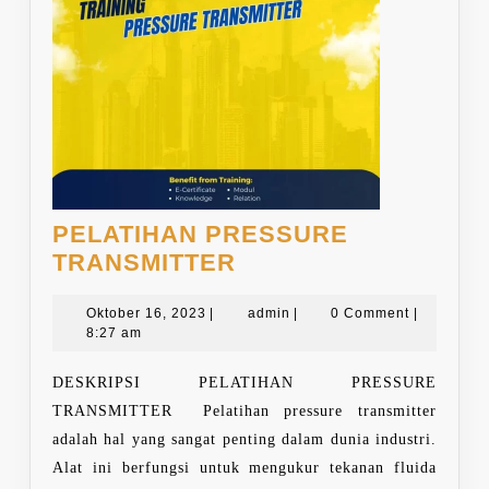
PELATIHAN PRESSURE
PELATIHAN
TRANSMITTER
PRESSURE
Oktober
TRANSMITTER
admin
Oktober 16, 2023
|
admin
|
0 Comment
|
16,
8:27 am
2023
DESKRIPSI PELATIHAN PRESSURE
TRANSMITTER Pelatihan pressure transmitter
adalah hal yang sangat penting dalam dunia industri.
Alat ini berfungsi untuk mengukur tekanan fluida