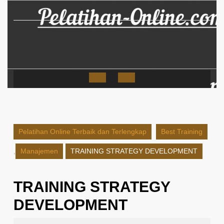
Skip
to
content
Open
Button
Pelatihan Online Terbaik dan Terlengkap
Best Training
,
Manajemen
TRAINING STRATEGY DEVELOPMENT
TRAINING STRATEGY
DEVELOPMENT