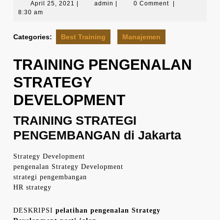
April
admin
April 25, 2021
|
admin
|
0 Comment
|
25,
8:30 am
2021
Categories:
Best Training
Manajemen
TRAINING PENGENALAN
STRATEGY
DEVELOPMENT
TRAINING STRATEGI
PENGEMBANGAN di Jakarta
Strategy Development
pengenalan Strategy Development
strategi pengembangan
HR strategy
DESKRIPSI
pelatihan pengenalan Strategy