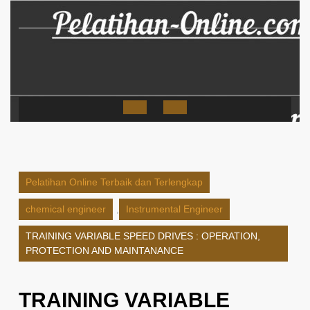
Skip
to
content
Open
Button
Pelatihan Online Terbaik dan Terlengkap
chemical engineer
,
Instrumental Engineer
TRAINING VARIABLE SPEED DRIVES : OPERATION,
PROTECTION AND MAINTANANCE
TRAINING VARIABLE