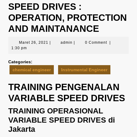
SPEED DRIVES :
OPERATION, PROTECTION
AND MAINTANANCE
Maret
admin
Maret 26, 2021
|
admin
|
0 Comment
|
26,
1:30 pm
2021
Categories:
chemical engineer
Instrumental Engineer
TRAINING PENGENALAN
VARIABLE SPEED DRIVES
TRAINING OPERASIONAL
VARIABLE SPEED DRIVES di
Jakarta