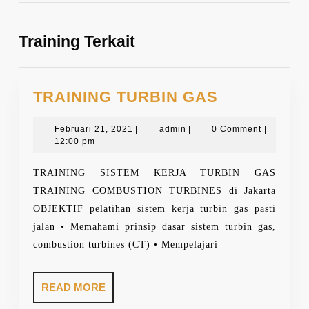
Previous
Next
post:
post:
Training Terkait
TRAINING
TRAINING TURBIN GAS
TURBIN
Februari
admin
GAS
Februari 21, 2021
|
admin
|
0 Comment
|
21,
12:00 pm
2021
TRAINING SISTEM KERJA TURBIN GAS
TRAINING COMBUSTION TURBINES di Jakarta
OBJEKTIF pelatihan sistem kerja turbin gas pasti
jalan • Memahami prinsip dasar sistem turbin gas,
combustion turbines (CT) • Mempelajari
READ
READ MORE
MORE