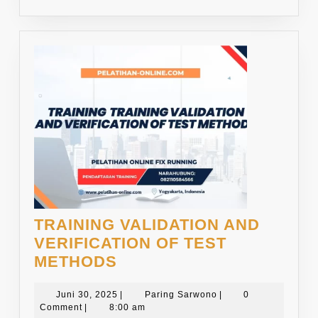
TRAINING VALIDATION AND
VERIFICATION OF TEST
TRAINING
METHODS
VALIDATION
AND
Juni
Paring
Juni 30, 2025
|
Paring Sarwono
|
0
30,
Sarwono
Comment
|
8:00 am
VERIFICATION