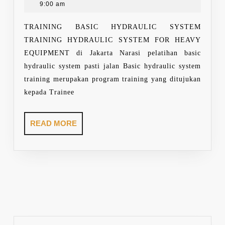
9,
9:00 am
SYSTEM
2021
FOR
TRAINING BASIC HYDRAULIC SYSTEM
HEAVY
TRAINING HYDRAULIC SYSTEM FOR HEAVY
EQUIPMENT
EQUIPMENT di Jakarta Narasi pelatihan basic
hydraulic system pasti jalan Basic hydraulic system
training merupakan program training yang ditujukan
kepada Trainee
READ
READ MORE
MORE