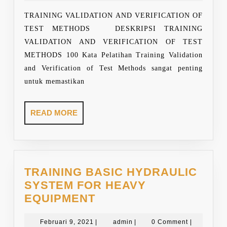
2025
OF
TRAINING VALIDATION AND VERIFICATION OF
TEST
TEST METHODS DESKRIPSI TRAINING
METHODS
VALIDATION AND VERIFICATION OF TEST
METHODS 100 Kata Pelatihan Training Validation
and Verification of Test Methods sangat penting
untuk memastikan
READ
READ MORE
MORE
TRAINING BASIC HYDRAULIC
SYSTEM FOR HEAVY
TRAINING
EQUIPMENT
BASIC
Februari
HYDRAULIC
admin
Februari 9, 2021
|
admin
|
0 Comment
|