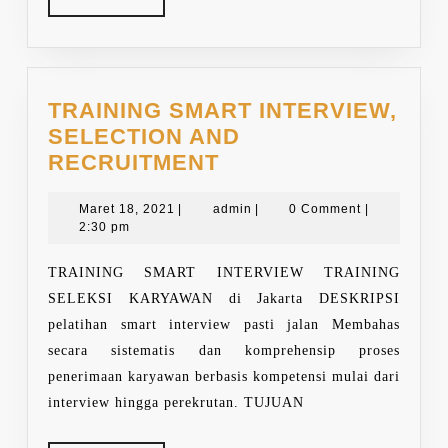
MORE
TRAINING SMART INTERVIEW,
SELECTION AND
TRAINING
RECRUITMENT
SMART
Maret
INTERVIEW,
admin
Maret 18, 2021
|
admin
|
0 Comment
|
18,
2:30 pm
SELECTION
2021
AND
TRAINING SMART INTERVIEW TRAINING
RECRUITMENT
SELEKSI KARYAWAN di Jakarta DESKRIPSI
pelatihan smart interview pasti jalan Membahas
secara sistematis dan komprehensip proses
penerimaan karyawan berbasis kompetensi mulai dari
interview hingga perekrutan. TUJUAN