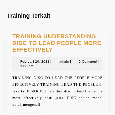
Previous
Next
post:
post:
Training Terkait
TRAINING UNDERSTANDING
DISC TO LEAD PEOPLE MORE
TRAINING
EFFECTIVELY
UNDERSTANDING
Februari
DISC
admin
Februari 20, 2021
|
admin
|
0 Comment
|
20,
3:00 pm
TO
2021
LEAD
TRAINING DISC TO LEAD THE PEOPLE MORE
PEOPLE
EFFECTIVELY TRAINING LEAD THE PEOPLE di
MORE
Jakarta DESKRIPSI pelatihan disc to lead the people
EFFECTIVELY
more effectively pasti jalan DISC adalah model
untuk mengenali