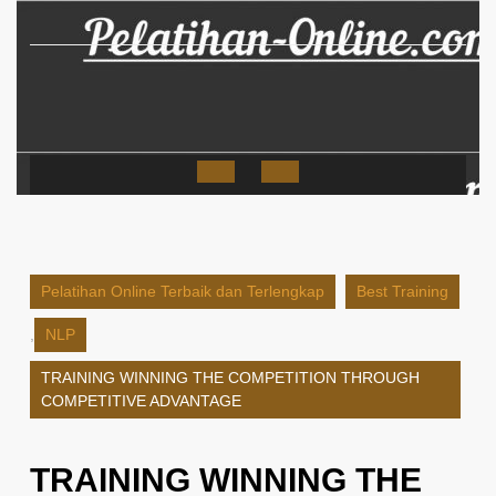
Skip
to
content
Open
Button
Pelatihan Online Terbaik dan Terlengkap
Best Training
,
NLP
TRAINING WINNING THE COMPETITION THROUGH
COMPETITIVE ADVANTAGE
TRAINING WINNING THE