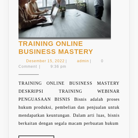
TRAINING ONLINE
TRAINING
BUSINESS MASTERY
ONLINE
Desember
admin
Desember 15, 2022
|
admin
|
0
BUSINESS
15,
Comment
|
9:36 pm
2022
MASTERY
TRAINING ONLINE BUSINESS MASTERY
DESKRIPSI TRAINING WEBINAR
PENGUASAAN BISNIS Bisnis adalah proses
hukum produksi, pembelian dan penjualan untuk
mendapatkan keuntungan. Dalam arti luas, bisnis
berkaitan dengan segala macam perbuatan hukum