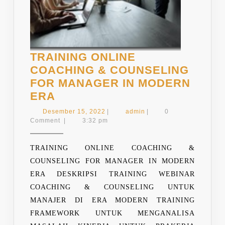
TRAINING ONLINE
COACHING & COUNSELING
FOR MANAGER IN MODERN
TRAINING
ERA
ONLINE
Desember
admin
Desember 15, 2022
|
admin
|
0
COACHING
15,
Comment
|
3:32 pm
2022
&
COUNSELING
TRAINING ONLINE COACHING &
FOR
COUNSELING FOR MANAGER IN MODERN
MANAGER
ERA DESKRIPSI TRAINING WEBINAR
IN
COACHING & COUNSELING UNTUK
MODERN
MANAJER DI ERA MODERN TRAINING
ERA
FRAMEWORK UNTUK MENGANALISA