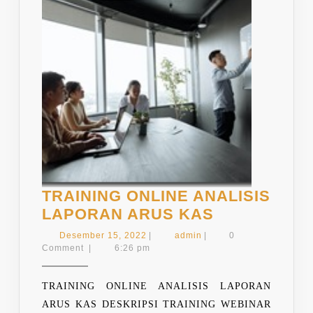
TRAINING ONLINE ANALISIS
TRAINING
LAPORAN ARUS KAS
ONLINE
Desember
admin
Desember 15, 2022
|
admin
|
0
ANALISIS
15,
Comment
|
6:26 pm
2022
LAPORAN
ARUS
TRAINING ONLINE ANALISIS LAPORAN
KAS
ARUS KAS DESKRIPSI TRAINING WEBINAR