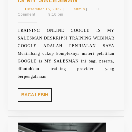
IS MY SALESMAN
ONLINE
Desember
admin
Desember 15, 2022
|
admin
|
0
GOOGLE
15,
Comment
|
9:16 pm
2022
IS
MY
TRAINING ONLINE GOOGLE IS MY
SALESMAN
SALESMAN DESKRIPSI TRAINING WEBINAR
GOOGLE ADALAH PENJUALAN SAYA
Menimbang cukup kompleknya materi pelatihan
GOOGLE is MY SALESMAN ini bagi peserta,
dibutuhkan training provider yang
berpengalaman
BACA
BACA LEBIH
LEBIH