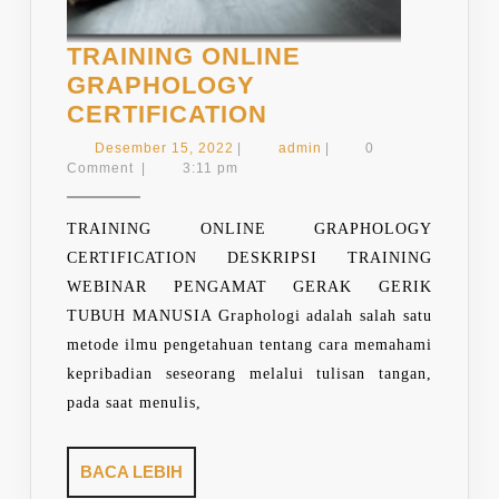
TRAINING ONLINE
GRAPHOLOGY
TRAINING
CERTIFICATION
ONLINE
Desember
admin
Desember 15, 2022
|
admin
|
0
GRAPHOLOGY
15,
Comment
|
3:11 pm
2022
CERTIFICATION
TRAINING ONLINE GRAPHOLOGY
CERTIFICATION DESKRIPSI TRAINING
WEBINAR PENGAMAT GERAK GERIK
TUBUH MANUSIA Graphologi adalah salah satu
metode ilmu pengetahuan tentang cara memahami
kepribadian seseorang melalui tulisan tangan,
pada saat menulis,
BACA
BACA LEBIH
LEBIH