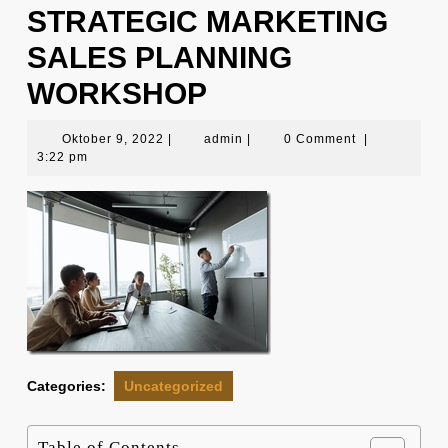
STRATEGIC MARKETING
SALES PLANNING
WORKSHOP
Oktober
admin
Oktober 9, 2022
|
admin
|
0 Comment
|
9,
3:22 pm
2022
Categories:
Uncategorized
Table of Contents