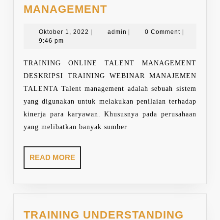
TRAINING
MANAGEMENT
ONLINE
Oktober
TALENT
admin
Oktober 1, 2022
|
admin
|
0 Comment
|
1,
9:46 pm
MANAGEMENT
2022
TRAINING ONLINE TALENT MANAGEMENT
DESKRIPSI TRAINING WEBINAR MANAJEMEN
TALENTA Talent management adalah sebuah sistem
yang digunakan untuk melakukan penilaian terhadap
kinerja para karyawan. Khususnya pada perusahaan
yang melibatkan banyak sumber
READ
READ MORE
MORE
TRAINING UNDERSTANDING