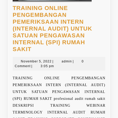
TRAINING ONLINE
PENGEMBANGAN
PEMERIKSAAN INTERN
(INTERNAL AUDIT) UNTUK
SATUAN PENGAWASAN
INTERNAL (SPI) RUMAH
TRAINING
SAKIT
ONLINE
PENGEMBANGAN
November
admin
November 5, 2022
|
admin
|
0
5,
Comment
|
3:05 pm
PEMERIKSAAN
2022
INTERN
TRAINING ONLINE PENGEMBANGAN
(INTERNAL
PEMERIKSAAN INTERN (INTERNAL AUDIT)
AUDIT)
UNTUK SATUAN PENGAWASAN INTERNAL
UNTUK
(SPI) RUMAH SAKIT profesional audit rumah sakit
SATUAN
DESKRIPSI TRAINING WEBINAR
PENGAWASAN
TERMINOLOGY INTERNAL AUDIT RUMAH
INTERNAL