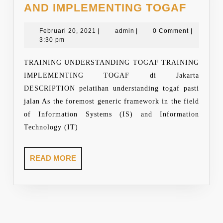
TRAIN
AND IMPLEMENTING TOGAF
UNDE
Februari
admin
AND
Februari 20, 2021
|
admin
|
0 Comment
|
20,
3:30 pm
IMPLE
2021
TOGA
TRAINING UNDERSTANDING TOGAF TRAINING
IMPLEMENTING TOGAF di Jakarta
DESCRIPTION pelatihan understanding togaf pasti
jalan As the foremost generic framework in the field
of Information Systems (IS) and Information
Technology (IT)
READ
READ MORE
MORE