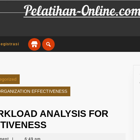
egistrasi
egorized
ORGANIZATION EFFECTIVENESS
RKLOAD ANALYSIS FOR
CTIVENESS
ment
|
6:49 pm