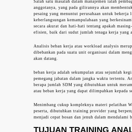
Salah satu masalah dalam manajemen ialah pemba
anggotanya, yang pada gilirannya akan membentuk 
pesaing yang menuntut perusahaan untuk bekerja le
keberlangsungan kemampulabaan yang berkesinambun
secara akurat dan hati-hati tentang apakah masin
efisien, baik dari sudut jumlah tenaga kerja yang
Analisis beban kerja atau workload analysis meru
dibebankan pada suatu unit organisasi dalam mengi
akan datang.
beban kerja adalah sekumpulan atau sejumlah kegia
pemegang jabatan dalam jangka waktu tertentu. A
berapa jumlah SDM yang dibutuhkan untuk meramp
atau beban kerja yang dapat dilimpahkan kepada 
Menimbang cukup kompleknya materi pelatihan Wor
peserta, dibutuhkan training provider yang berpe
menjadi cepat bosan dan jenuh dalam mendalami bi
TUJUAN TRAINING ANA