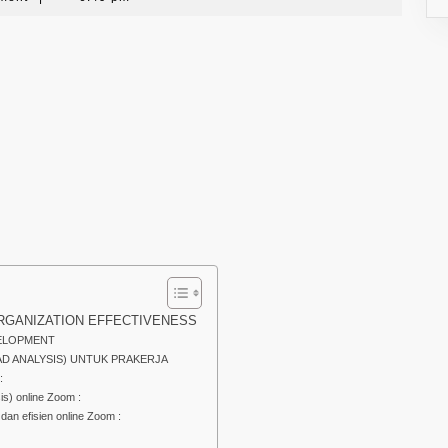
RGANIZATION EFFECTIVENESS
VELOPMENT
AD ANALYSIS) UNTUK PRAKERJA
:
s) online Zoom :
an efisien online Zoom :