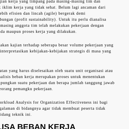
gian kerja yang timpang pada masing-masing tim dan
iklim kerja yang tidak sehat. Belum lagi ancaman dari
bih efisien dan lincah (agile) bergerak demi
gan (profit sustainability). Untuk itu perlu dianalisa
g-masing anggota tim telah melakukan pekerjaan dengan
 ada maupun proses kerja yang dilakukan.
pakan kajian terhadap seberapa besar volume pekerjaan yang
nterpretasikan kebijakan-kebijakan strategis di masa yang
tan yang harus diselesaikan oleh suatu unit organisasi atau
nalisis beban kerja merupakan proses untuk menentukan
ungkan suatu pekerjaan dan berapa jumlah tanggung jawab
seorang pemangku pekerjaan.
kload Analysis for Organization Effectiveness ini bagi
ngalaman di bidangnya agar tidak membuat peserta tidak
dang teknik ini.
LISA BEBAN KERJA