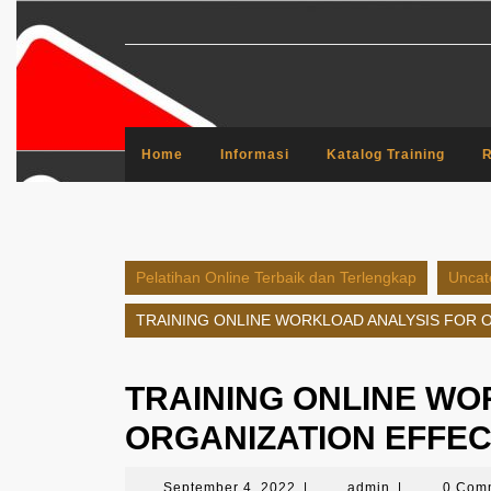
Skip
to
content
Home
Informasi
Katalog Training
R
Pelatihan Online Terbaik dan Terlengkap
Uncat
TRAINING ONLINE WORKLOAD ANALYSIS FOR 
TRAINING ONLINE WO
ORGANIZATION EFFE
September
admin
September 4, 2022
|
admin
|
0 Com