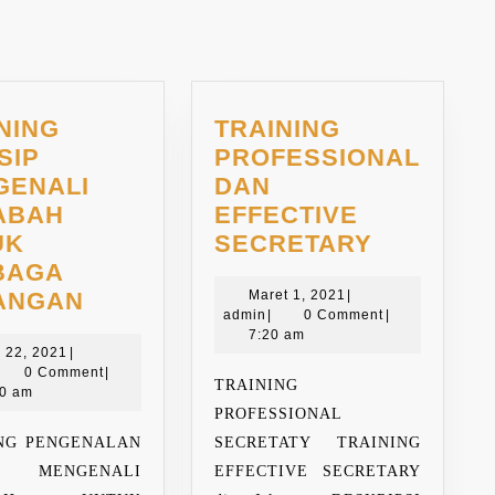
NING
TRAINING
SIP
PROFESSIONAL
GENALI
DAN
ABAH
EFFECTIVE
TRAININ
UK
SECRETARY
PROFESS
BAGA
TRAINING
Maret
DAN
ANGAN
Maret 1, 2021
|
admin
1,
admin
|
0 Comment
|
PRINSIP
EFFECTI
2021
7:20 am
April
MENGENALI
SECRETA
l 22, 2021
|
dmin
22,
0 Comment
|
NASABAH
TRAINING
2021
30 am
UNTUK
PROFESSIONAL
LEMBAGA
NG PENGENALAN
SECRETATY TRAINING
KEUANGAN
IP MENGENALI
EFFECTIVE SECRETARY