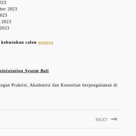
2023
mber 2023
2023
r 2023
 2023
n kebutuhan calon
peserta
inistration System Bali
langan Praktisi, Akademisi dan Konsultan berpengalaman di
NEXT
Next
post: