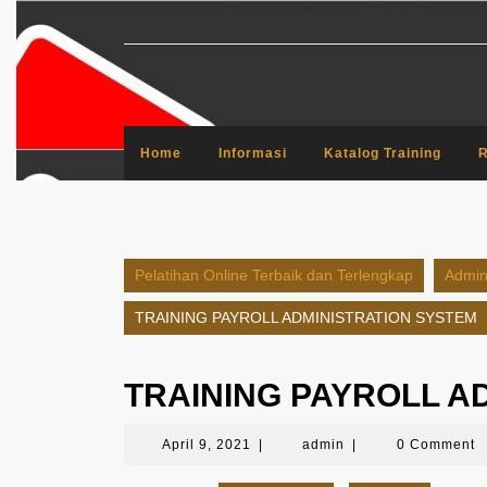
Skip
to
content
Home
Informasi
Katalog Training
R
Pelatihan Online Terbaik dan Terlengkap
Admini
TRAINING PAYROLL ADMINISTRATION SYSTEM
TRAINING PAYROLL A
April
admin
April 9, 2021
|
admin
|
0 Comment
9,
2021