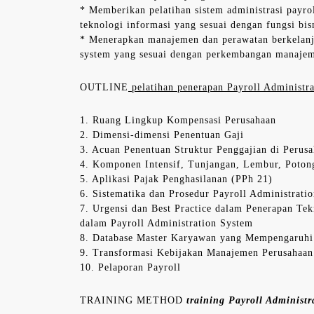
* Memberikan pelatihan sistem administrasi payrol
teknologi informasi yang sesuai dengan fungsi bis
* Menerapkan manajemen dan perawatan berkelanj
system yang sesuai dengan perkembangan manaje
OUTLINE
pelatihan penerapan Payroll Administra
1. Ruang Lingkup Kompensasi Perusahaan
2. Dimensi-dimensi Penentuan Gaji
3. Acuan Penentuan Struktur Penggajian di Perus
4. Komponen Intensif, Tunjangan, Lembur, Poton
5. Aplikasi Pajak Penghasilanan (PPh 21)
6. Sistematika dan Prosedur Payroll Administrati
7. Urgensi dan Best Practice dalam Penerapan Tek
dalam Payroll Administration System
8. Database Master Karyawan yang Mempengaruhi
9. Transformasi Kebijakan Manajemen Perusahaan
10. Pelaporan Payroll
TRAINING METHOD
training Payroll Administ