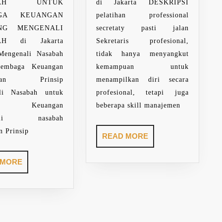
BAH UNTUK
di Jakarta DESKRIPSI
GA KEUANGAN
pelatihan professional
ING MENGENALI
secretaty pasti jalan
AH di Jakarta
Sekretaris profesional,
 Mengenali Nasabah
tidak hanya menyangkut
embaga Keuangan
kemampuan untuk
nalan Prinsip
menampilkan diri secara
li Nasabah untuk
profesional, tetapi juga
ga Keuangan
beberapa skill manajemen
nali nasabah
n Prinsip
READ
READ MORE
MORE
READ
 MORE
MORE