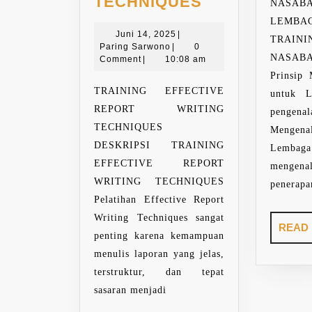
TRAINING
TECHNIQUES
NASA
EFFECTIVE
LEMBA
Juni
REPORT
Juni 14, 2025
|
TRAIN
Paring
14,
Paring Sarwono
|
0
WRITING
NASAB
Sarwono
2025
Comment
|
10:08 am
TECHNIQUES
Prinsip
TRAINING EFFECTIVE
untuk L
REPORT WRITING
penge
TECHNIQUES
Mengena
DESKRIPSI TRAINING
Lemba
EFFECTIVE REPORT
menge
WRITING TECHNIQUES
penerapa
Pelatihan Effective Report
Writing Techniques sangat
READ
penting karena kemampuan
menulis laporan yang jelas,
terstruktur, dan tepat
sasaran menjadi