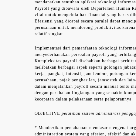
mendapatkan sentuhan aplikasi teknologi informasi
Payroll yang dibawahi oleh Departemen Human Re
vital untuk mengelola hak finansial yang harus di
Efesiensi yang dicapai secara paralel dapat menci
perusahaan untuk mendorong produktivitas karen
relatif singkat.
Implementasi dari pemanfaatan teknologi informas
menyederhanakan persoalan payroll yang terbilan
Kompleksitas payroll disebabkan berbagai perhitu
melibatkan berbagai aspek seperti golongan jabata
kerja, pangkat, intensif, jam lembur, potongan ker
perusahaan, pajak penghasilan, jamsostek dan lain-
dalam menjalankan payroll secara manual tentu me
dengan perubahan lingkungan yang semakin kompe
kecepatan dalam pelaksanaan serta pelaporannya.
OBJECTIVE
pelatihan sistem administrasi pengga
* Memberikan pemahaman mendasar mengenai urge
administration system yang efesien, efektif dan ak