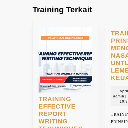
Training Terkait
TRAI
PRIN
MEN
NAS
UNT
LEM
KEU
Apri
a
admin
|
TRAINING
10:
EFFECTIVE
REPORT
TRAINI
WRITING
PRINS