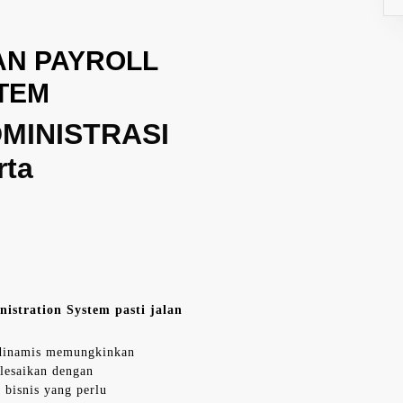
AN PAYROLL
TEM
DMINISTRASI
rta
istration System pasti jalan
 dinamis memungkinkan
elesaikan dengan
i bisnis yang perlu