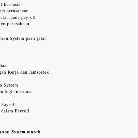
l berbasis
nis perusahaan
utan pada payroll
men perusahaan
tion System pasti jalan
ahaan
gan Kerja dan Jamsostek
on System
nologi Informasi
 Payroll
 dalam Payroll
ration System murah