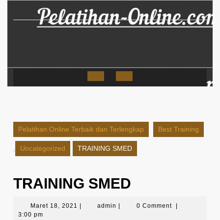
Skip
to
content
Open
Button
Pelatihan Online Terbaik dan Terlengkap
Best Training
,
Uncategorized
TRAINING SMED
TRAINING SMED
Maret
admin
Maret 18, 2021
|
admin
|
0 Comment
|
18,
3:00 pm