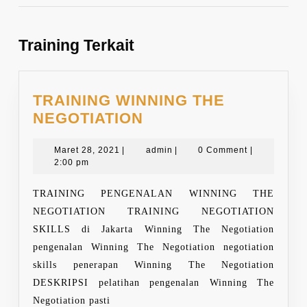
Previous
Next
post:
post:
Training Terkait
TRAINING WINNING THE
TRAINING
NEGOTIATION
WINNING
Maret
THE
admin
Maret 28, 2021
|
admin
|
0 Comment
|
28,
2:00 pm
NEGOTIATION
2021
TRAINING PENGENALAN WINNING THE
NEGOTIATION TRAINING NEGOTIATION
SKILLS di Jakarta Winning The Negotiation
pengenalan Winning The Negotiation negotiation
skills penerapan Winning The Negotiation
DESKRIPSI pelatihan pengenalan Winning The
Negotiation pasti