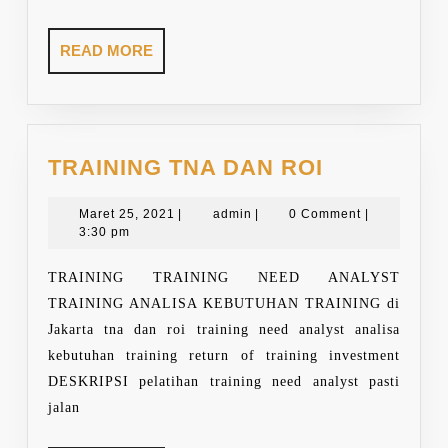
READ
READ MORE
MORE
TRAINING
TRAINING TNA DAN ROI
TNA
Maret
admin
DAN
Maret 25, 2021
|
admin
|
0 Comment
|
25,
3:30 pm
ROI
2021
TRAINING TRAINING NEED ANALYST
TRAINING ANALISA KEBUTUHAN TRAINING di
Jakarta tna dan roi training need analyst analisa
kebutuhan training return of training investment
DESKRIPSI pelatihan training need analyst pasti
jalan