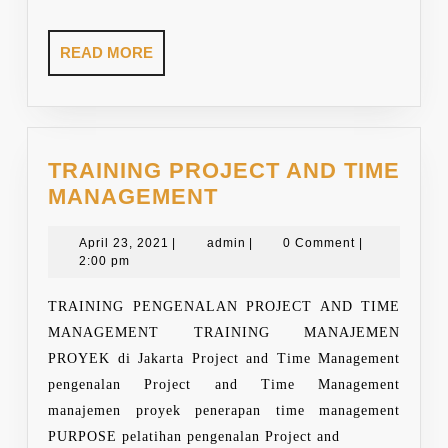
READ
READ MORE
MORE
TRAINING PROJECT AND TIME
TRAINING
MANAGEMENT
PROJECT
April
AND
admin
April 23, 2021
|
admin
|
0 Comment
|
23,
2:00 pm
TIME
2021
MANAGEMENT
TRAINING PENGENALAN PROJECT AND TIME
MANAGEMENT TRAINING MANAJEMEN
PROYEK di Jakarta Project and Time Management
pengenalan Project and Time Management
manajemen proyek penerapan time management
PURPOSE pelatihan pengenalan Project and