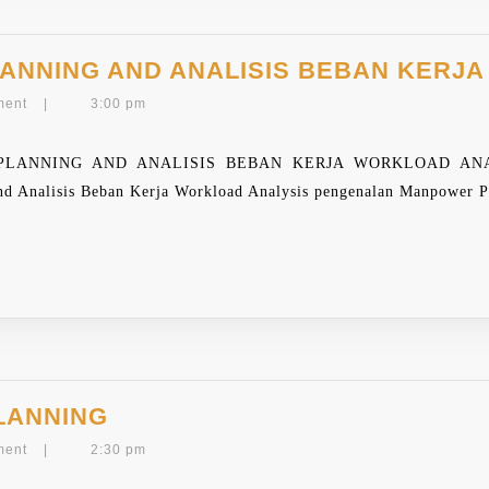
ANNING AND ANALISIS BEBAN KERJ
ment
|
3:00 pm
LANNING AND ANALISIS BEBAN KERJA WORKLOAD ANA
 Analisis Beban Kerja Workload Analysis pengenalan Manpower Pl
TRAINING
LANNING
MAN
ment
|
2:30 pm
POWER