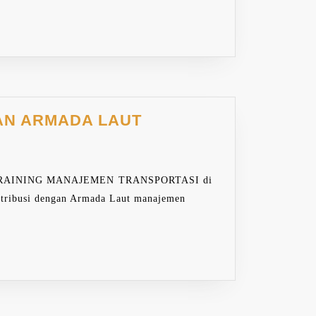
TRAINING
AN ARMADA LAUT
MANAJEMEN
TRANSPORTASI
DAN
AINING MANAJEMEN TRANSPORTASI di
DISTRIBUSI
stribusi dengan Armada Laut manajemen
DENGAN
ARMADA
LAUT