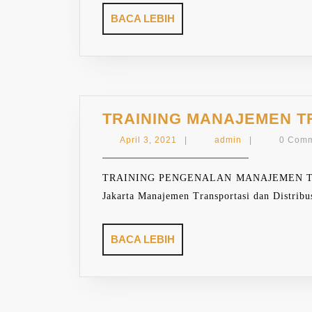
KARYAWA
BACA
BACA LEBIH
ATAU
LEBIH
SEKOLAH
TRAINING MANAJEMEN T
April
admin
April 3, 2021
|
admin
|
0 Com
3,
2021
TRAINING PENGENALAN MANAJEMEN T
Jakarta Manajemen Transportasi dan Distrib
BACA
BACA LEBIH
LEBIH