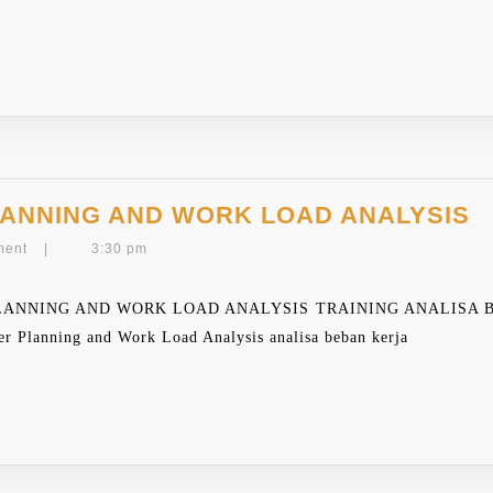
T
ANNING AND WORK LOAD ANALYSIS
M
ment
|
3:30 pm
P
A
NING AND WORK LOAD ANALYSIS TRAINING ANALISA BEBAN 
W
 Planning and Work Load Analysis analisa beban kerja
L
A