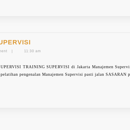
TRAINING
UPERVISI
MANAJEMEN
ment
|
11:30 am
SUPERVISI
SI TRAINING SUPERVISI di Jakarta Manajemen Supervisi pe
elatihan pengenalan Manajemen Supervisi pasti jalan SASARAN pe