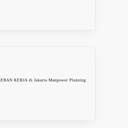
RAINING
ANPOWER
LANNING
ND
KERJA di Jakarta Manpower Planning
ORK
OAD
NALYSIS