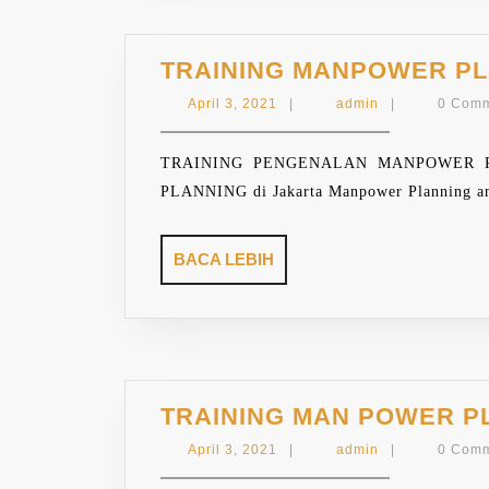
TRAINING MANPOWER PL
April
admin
April 3, 2021
|
admin
|
0 Com
3,
2021
TRAINING PENGENALAN MANPOWER P
PLANNING di Jakarta Manpower Planning and
BACA
BACA LEBIH
LEBIH
TRAINING MAN POWER P
April
admin
April 3, 2021
|
admin
|
0 Com
3,
2021