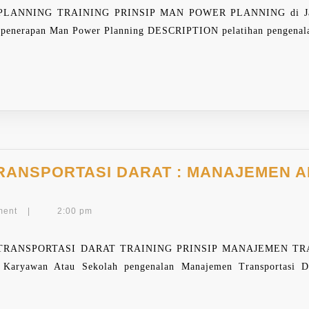
PLANNING
NING TRAINING PRINSIP MAN POWER PLANNING di Jakart
g penerapan Man Power Planning DESCRIPTION pelatihan pengenal
RANSPORTASI DARAT : MANAJEMEN 
EN
ment
|
2:00 pm
RTASI
ANSPORTASI DARAT TRAINING PRINSIP MANAJEMEN TRANSP
 Karyawan Atau Sekolah pengenalan Manajemen Transportasi Da
EN
N