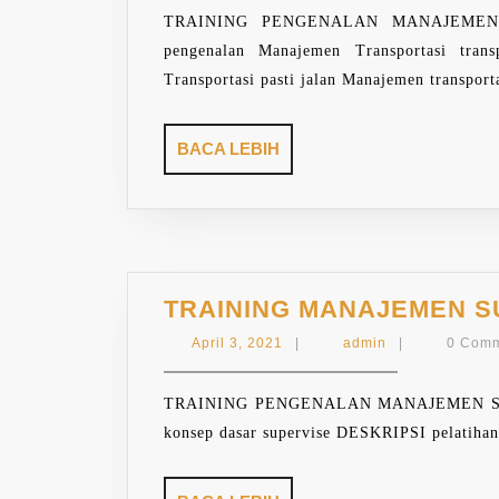
TRAINING PENGENALAN MANAJEMEN T
pengenalan Manajemen Transportasi tran
Transportasi pasti jalan Manajemen transport
BACA
BACA LEBIH
LEBIH
TRAINING MANAJEMEN S
April
admin
April 3, 2021
|
admin
|
0 Com
3,
2021
TRAINING PENGENALAN MANAJEMEN SUPERVI
konsep dasar supervise DESKRIPSI pelatihan