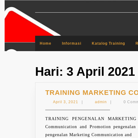
Skip
to
content
Home
Informasi
Katalog Training
R
Hari:
3 April 2021
TRAINING MARKETING C
April
admin
April 3, 2021
|
admin
|
0 Com
3,
2021
TRAINING PENGENALAN MARKETING 
Communication and Promotion pengenalan 
pengenalan Marketing Communication and