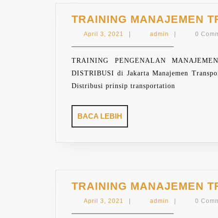
TRAINING MANAJEMEN T
April
admin
April 3, 2021
|
admin
|
0 Com
3,
2021
TRAINING PENGENALAN MANAJEMEN
DISTRIBUSI di Jakarta Manajemen Transport
Distribusi prinsip transportation
BACA
BACA LEBIH
LEBIH
TRAINING MANAJEMEN T
April
admin
April 3, 2021
|
admin
|
0 Com
3,
2021