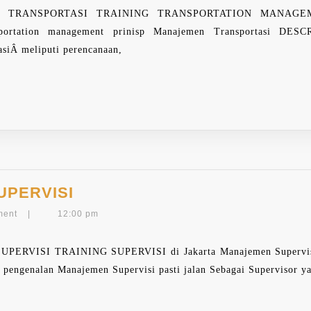
RANSPORTASI TRAINING TRANSPORTATION MANAGEMENT d
sportation management prinisp Manajemen Transportasi DES
asiÂ meliputi perencanaan,
TRAINING
UPERVISI
MANAJEMEN
ment
|
12:00 pm
SUPERVISI
SI TRAINING SUPERVISI di Jakarta Manajemen Supervisi pe
 pengenalan Manajemen Supervisi pasti jalan Sebagai Supervisor y