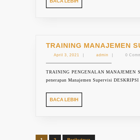
BACA
BACA LEBIH
LEBIH
TRAINING MANAJEMEN S
April
admin
April 3, 2021
|
admin
|
0 Com
3,
2021
TRAINING PENGENALAN MANAJEMEN SUPERVI
penerapan Manajemen Supervisi DESKRIPSI p
BACA
BACA LEBIH
LEBIH
Paginasi
1
2
Berikutnya