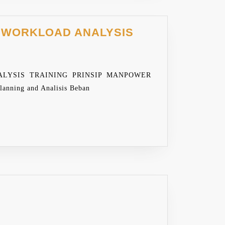
TRAINING
A WORKLOAD ANALYSIS
MANPOWER
PLANNING
AND
LYSIS TRAINING PRINSIP MANPOWER
ANALISIS
anning and Analisis Beban
BEBAN
KERJA
WORKLOAD
ANALYSIS