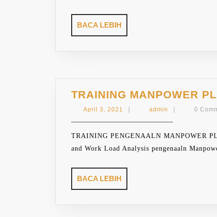
BACA
BACA LEBIH
LEBIH
TRAINING MANPOWER PL
April
admin
April 3, 2021
|
admin
|
0 Com
3,
2021
TRAINING PENGENAALN MANPOWER PLAN
and Work Load Analysis pengenaaln Manpower
BACA
BACA LEBIH
LEBIH