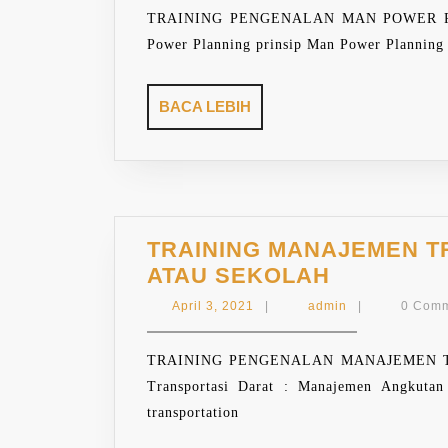
TRAINING PENGENALAN MAN POWER PLAN
Power Planning prinsip Man Power Plannin
BACA
BACA LEBIH
LEBIH
TRAINING MANAJEMEN T
TRAINING
ATAU SEKOLAH
MANAJEM
April
admin
April 3, 2021
|
admin
|
0 Com
TRANSPO
3,
2021
DARAT
TRAINING PENGENALAN MANAJEMEN TR
:
Transportasi Darat : Manajemen Angkutan
MANAJEM
transportation
ANGKUTA